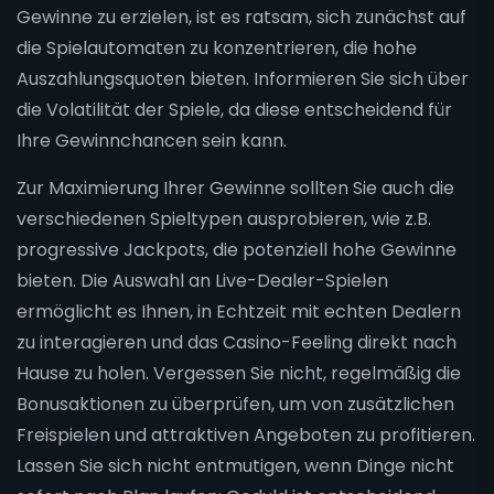
Gewinne zu erzielen, ist es ratsam, sich zunächst auf
die Spielautomaten zu konzentrieren, die hohe
Auszahlungsquoten bieten. Informieren Sie sich über
die Volatilität der Spiele, da diese entscheidend für
Ihre Gewinnchancen sein kann.
Zur Maximierung Ihrer Gewinne sollten Sie auch die
verschiedenen Spieltypen ausprobieren, wie z.B.
progressive Jackpots, die potenziell hohe Gewinne
bieten. Die Auswahl an Live-Dealer-Spielen
ermöglicht es Ihnen, in Echtzeit mit echten Dealern
zu interagieren und das Casino-Feeling direkt nach
Hause zu holen. Vergessen Sie nicht, regelmäßig die
Bonusaktionen zu überprüfen, um von zusätzlichen
Freispielen und attraktiven Angeboten zu profitieren.
Lassen Sie sich nicht entmutigen, wenn Dinge nicht