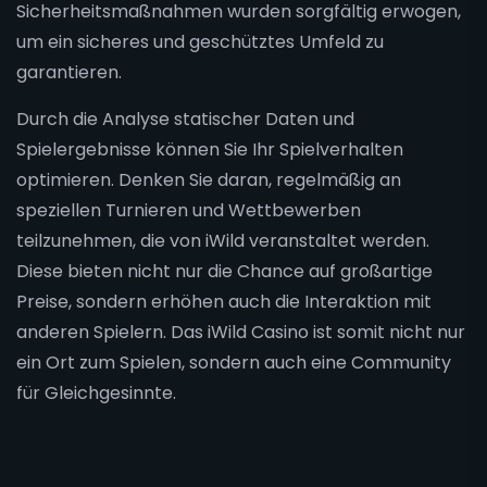
Sicherheitsmaßnahmen wurden sorgfältig erwogen,
um ein sicheres und geschütztes Umfeld zu
garantieren.
Durch die Analyse statischer Daten und
Spielergebnisse können Sie Ihr Spielverhalten
optimieren. Denken Sie daran, regelmäßig an
speziellen Turnieren und Wettbewerben
teilzunehmen, die von iWild veranstaltet werden.
Diese bieten nicht nur die Chance auf großartige
Preise, sondern erhöhen auch die Interaktion mit
anderen Spielern. Das iWild Casino ist somit nicht nur
ein Ort zum Spielen, sondern auch eine Community
für Gleichgesinnte.