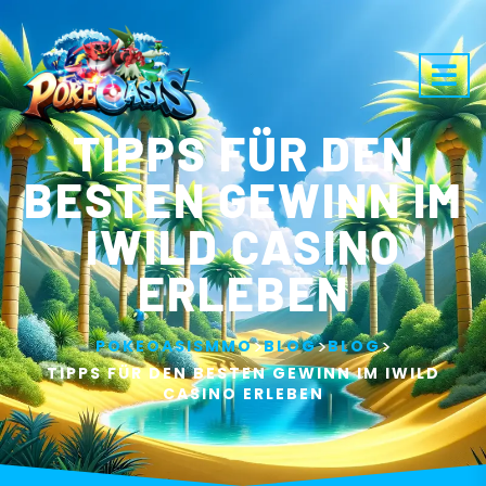
TIPPS FÜR DEN
BESTEN GEWINN IM
IWILD CASINO
ERLEBEN
>
>
>
POKEOASISMMO
BLOG
BLOG
TIPPS FÜR DEN BESTEN GEWINN IM IWILD
CASINO ERLEBEN