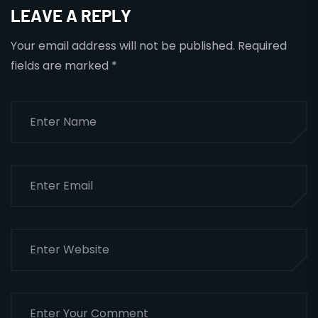
LEAVE A REPLY
Your email address will not be published.
Required
fields are marked
*