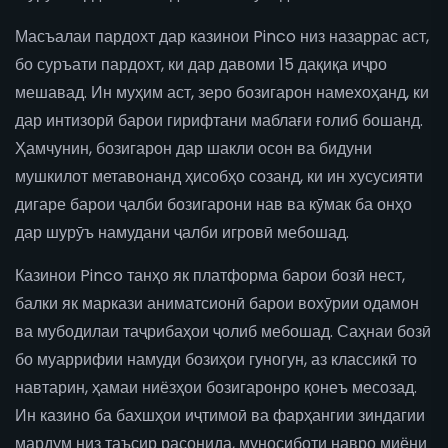
Масъалаи пардохт дар казинои Pinco низ назаррас аст,
бо суръати пардохт, ки дар давоми 15 дақиқа иҷро
мешавад. Ин муҳим аст, зеро бозигарон намехоҳанд, ки
дар интизорӣ барои гирифтани маблағи ғолиб бошанд.
Ҳамчунин, бозигарон дар шакли осон ва бидуни
мушкилот метавонанд ҳисобҳо созанд, ки ин хусусияти
дигаре барои ҷалби бозигарони нав ва кӯмак ба онҳо
дар шурӯъ намудани ҷалби игровӣ мебошад.
Казинои Pinco танҳо як платформа барои бозӣ нест,
балки як маркази аниматсионӣ барои вохӯрии одамон
ва мубодилаи таҷрибаҳои ҷолиб мебошад. Саҳнаи бозӣ
бо муаррифии намуди бозиҳои гуногун, аз классикӣ то
навтарин, ҳамаи ниёзҳои бозигаронро қонеъ месозад.
Ин казино ба бахшҳои иҷтимоӣ ва фарҳангии зиндагии
мардум низ таъсир расонида, муносиботи навро миёни