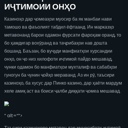
ИҶТИМОИИ ОНҲО
Казиноҳо дар ҷомеаҳои муосир ба як манбаи нави
тамошо ва фаъолият табдил ёфтаанд. Ин марказҳо
метавонанд барои одамон фурсати фароҳам оранд, то
бо ҳамдигар вохӯранд ва таҷрибаҳои нав дошта
бошанд. Баъзан, бо вуҷуди манфиатҳои хурсандии
онҳо, он ҷо низ хилофоти иҷтимоӣ пайдо мешавад,
чунки одамон бо манфиатҳои мухталиф ва сабабҳои
гуногун ба чунин ҷойҳо мераванд. Аз ин рӯ, таъсири
казиноҳо, ба хусус дар Пинко казино, дар ҳаёти мардум
хеле амиқ аст ва боиси ҷалби диққати ҷомеа мешавад.
” alt=””>
Таъсири казиноҳоро метавон дар муносиботи иҷтимоӣ,