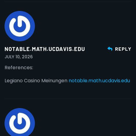
NOTABLE.MATH.UCDAVIS.EDU
REPLY
JULY 10, 2026
References:
Legiano Casino Meinungen
notable.math.ucdavis.edu