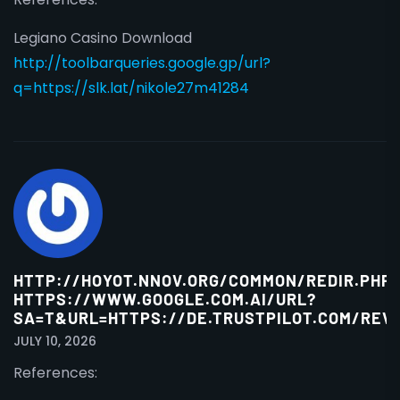
Legiano Casino Download
http://toolbarqueries.google.gp/url?
q=https://slk.lat/nikole27m41284
HTTP://HOYOT.NNOV.ORG/COMMON/REDIR.PHP
HTTPS://WWW.GOOGLE.COM.AI/URL?
SA=T&URL=HTTPS://DE.TRUSTPILOT.COM/REV
JULY 10, 2026
References: