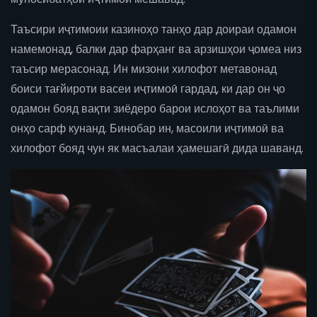
Таъсири иҷтимоии казиноҳо танҳо дар доираи одамон
намемонад, балки дар фарҳанг ва арзишҳои ҷомеа низ
таъсир мерасонад. Ин мизони хилофот метавонад
боиси тағйироти васеи иҷтимоӣ гардад, ки дар он ҷо
одамон бояд вақти зиёдеро барои ислоҳот ва таълими
онҳо сарф кунанд. Бинобар ин, масоили иҷтимоӣ ва
хилофот бояд чун як масъалаи ҳамешагӣ дида шаванд.