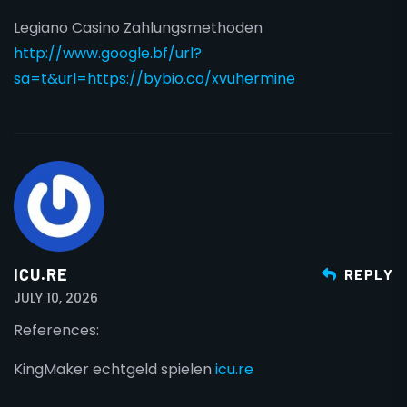
Legiano Casino Zahlungsmethoden
http://www.google.bf/url?
sa=t&url=https://bybio.co/xvuhermine
ICU.RE
REPLY
JULY 10, 2026
References:
KingMaker echtgeld spielen
icu.re