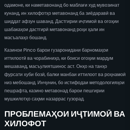
одамоне, ки наметавонанд бо маблағи худ мувозинат
кунанд, ин хилофотҳо метавонанд ба зиёдаравӣ ва
шиддат афзун шаванд. Дастгирии иҷтимоӣ ва огоҳии
шабакаҳои дастгирӣ метавонанд роҳи ҳали ин
масъалаҳо бошанд.
Казинои Pinco барои гузаронидани барномаҳои
иттилоотӣ ва чорабиниҳо, ки боиси огоҳии мардум
мешаванд, масъулиятшинос аст. Онҳо на танҳо
фурсати хуби бозӣ, балки манбаи иттилоот ва роҳнамоӣ
низ мебошанд. Инчунин, бо истифодаи методологияҳои
пешрафта, казино метавонад барои пешгирии
мушкилотҳо саҳми назаррас гузорад.
ПРОБЛЕМАҲОИ ИҶТИМОӢ ВА
ХИЛОФОТ