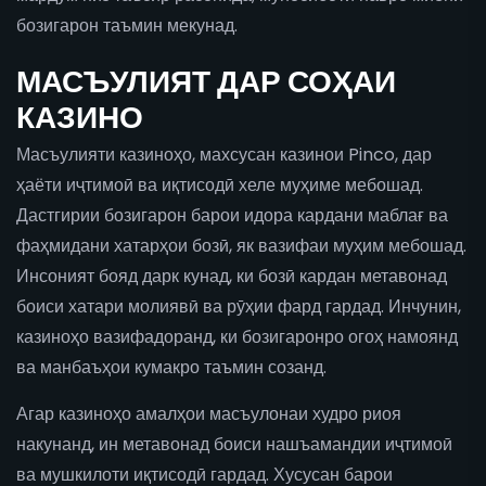
бозигарон таъмин мекунад.
МАСЪУЛИЯТ ДАР СОҲАИ
КАЗИНО
Масъулияти казиноҳо, махсусан казинои Pinco, дар
ҳаёти иҷтимоӣ ва иқтисодӣ хеле муҳиме мебошад.
Дастгирии бозигарон барои идора кардани маблағ ва
фаҳмидани хатарҳои бозӣ, як вазифаи муҳим мебошад.
Инсоният бояд дарк кунад, ки бозӣ кардан метавонад
боиси хатари молиявӣ ва рӯҳии фард гардад. Инчунин,
казиноҳо вазифадоранд, ки бозигаронро огоҳ намоянд
ва манбаъҳои кумакро таъмин созанд.
Агар казиноҳо амалҳои масъулонаи худро риоя
накунанд, ин метавонад боиси нашъамандии иҷтимоӣ
ва мушкилоти иқтисодӣ гардад. Хусусан барои