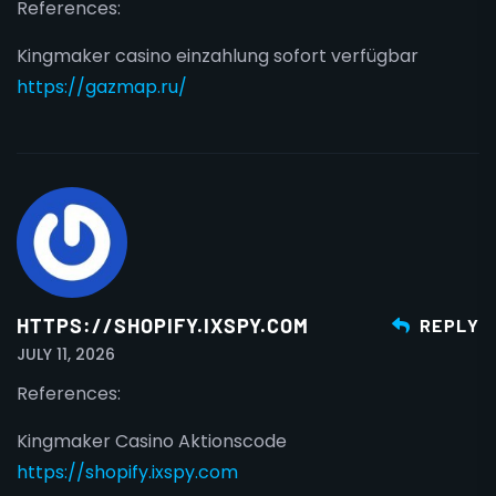
References:
Kingmaker casino einzahlung sofort verfügbar
https://gazmap.ru/
HTTPS://SHOPIFY.IXSPY.COM
REPLY
JULY 11, 2026
References:
Kingmaker Casino Aktionscode
https://shopify.ixspy.com