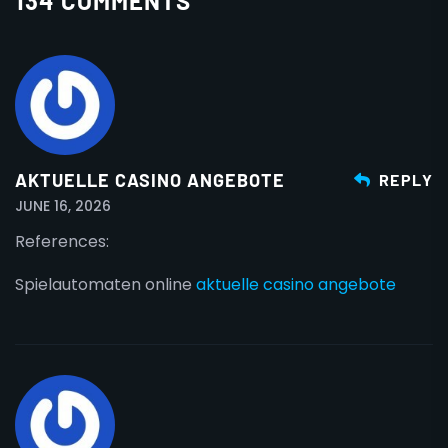
134 COMMENTS
AKTUELLE CASINO ANGEBOTE
REPLY
JUNE 16, 2026
References:
Spielautomaten online
aktuelle casino angebote