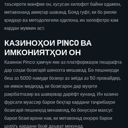
таъсироти манфии он, хусусан хилофот байни одамон,
метавонанд амиқтар шаванд. Бояд гуфт, ки бо риояи
қоидаҳо ва методологияи одилона, ин хилофотро кам
кардан мумкин аст.
КАЗИНОҲОИ PINCO ВА
ИМКОНИЯТҲОИ ОН
Казинои Pinco ҳамчун яке аз платформаҳои пешрафта
дар соҳаи бозигарӣ шинохта мешавад. Бо пешниҳоди
беш аз 5000 намуди бозиҳо аз зиёда аз 50 провайдер,
он имкон медиҳад, ки бозигарон дар муҳити
рақобатпазир ва шавқовар дарёфт кунанд. Ин казино
фурсати муассир барои беҳтар кардани таҷрибаҳои
бозигарӣ пешниҳод менамояд, бо бонусҳои махсус
барои бозигарони нав, ки метавонад онҳоро барои
шурӯъ кардани бозӣ даъват мекунад.