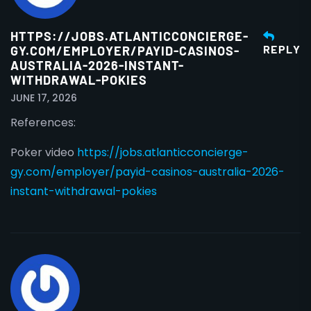
HTTPS://JOBS.ATLANTICCONCIERGE-
REPLY
GY.COM/EMPLOYER/PAYID-CASINOS-
AUSTRALIA-2026-INSTANT-
WITHDRAWAL-POKIES
JUNE 17, 2026
References:
Poker video
https://jobs.atlanticconcierge-
gy.com/employer/payid-casinos-australia-2026-
instant-withdrawal-pokies