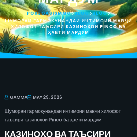
>
>
>
POKEOASISMMO
BLOG
BLOG
ШУМОРАИ ГАРМОКУНАНДАИ ИҶТИМОИИ МАВҶИ
ХИЛОФОТ ТАЪСИРИ КАЗИНОҲОИ PINCO БА
ҲАЁТИ МАРДУМ
GAMMA
MAY 29, 2026
Шумораи гармокунандаи иҷтимоии мавҷи хилофот
таъсири казиноҳои Pinco ба ҳаёти мардум
КАЗИНОҲО ВА ТАЪСИРИ