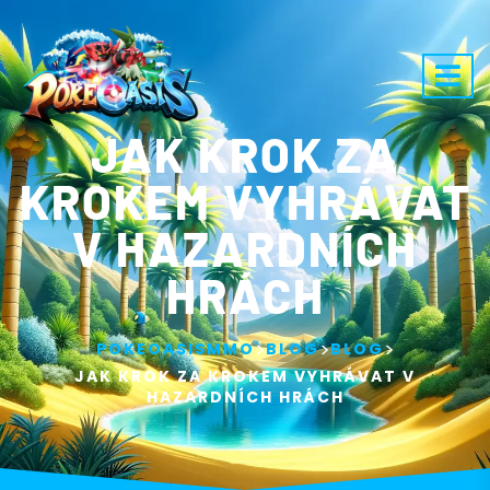
JAK KROK ZA
KROKEM VYHRÁVAT
V HAZARDNÍCH
HRÁCH
>
>
>
POKEOASISMMO
BLOG
BLOG
JAK KROK ZA KROKEM VYHRÁVAT V
HAZARDNÍCH HRÁCH