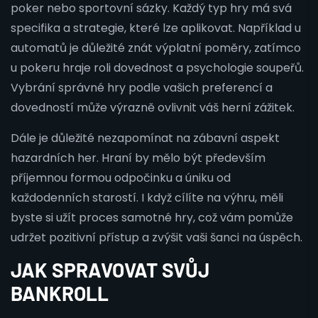
poker nebo sportovní sázky. Každý typ hry má svá
specifika a strategie, které lze aplikovat. Například u
automatů je důležité znát výplatní poměry, zatímco
u pokeru hraje roli dovednost a psychologie soupeřů.
Vybrání správné hry podle vašich preferencí a
dovedností může výrazně ovlivnit váš herní zážitek.
Dále je důležité nezapomínat na zábavní aspekt
hazardních her. Hraní by mělo být především
příjemnou formou odpočinku a úniku od
každodenních starostí. I když cílíte na výhru, měli
byste si užít proces samotné hry, což vám pomůže
udržet pozitivní přístup a zvýšit vaši šanci na úspěch.
JAK SPRAVOVAT SVŮJ
BANKROLL