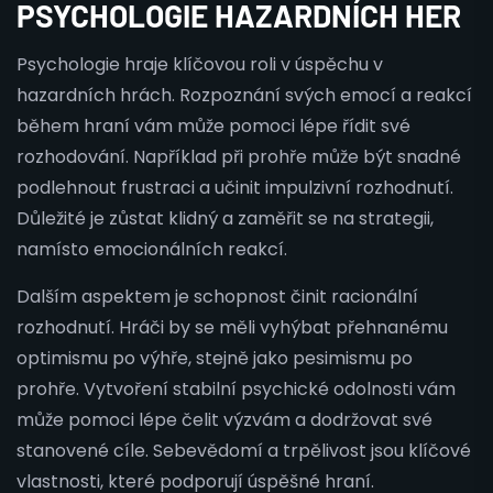
PSYCHOLOGIE HAZARDNÍCH HER
Psychologie hraje klíčovou roli v úspěchu v
hazardních hrách. Rozpoznání svých emocí a reakcí
během hraní vám může pomoci lépe řídit své
rozhodování. Například při prohře může být snadné
podlehnout frustraci a učinit impulzivní rozhodnutí.
Důležité je zůstat klidný a zaměřit se na strategii,
namísto emocionálních reakcí.
Dalším aspektem je schopnost činit racionální
rozhodnutí. Hráči by se měli vyhýbat přehnanému
optimismu po výhře, stejně jako pesimismu po
prohře. Vytvoření stabilní psychické odolnosti vám
může pomoci lépe čelit výzvám a dodržovat své
stanovené cíle. Sebevědomí a trpělivost jsou klíčové
vlastnosti, které podporují úspěšné hraní.