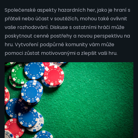
Společenské aspekty hazardních her, jako je hraní s
přáteli nebo účast v soutěžích, mohou také ovlivnit
vaše rozhodování. Diskuse s ostatními hráči může
poskytnout cenné postřehy a novou perspektivu na
hru. Vytvoření podpůrné komunity vám může
pomoci zůstat motivovanými a zlepšit vaši hru.