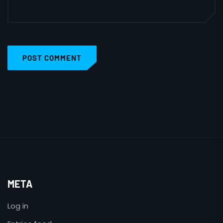
POST COMMENT
META
Log in