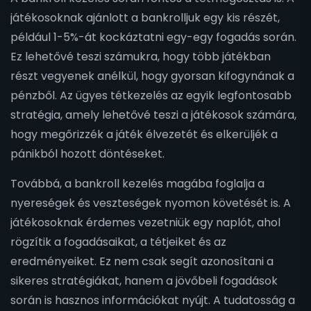
játékosoknak ajánlott a bankrolljuk egy kis részét,
például 1-5%-át kockáztatni egy-egy fogadás során.
Ez lehetővé teszi számukra, hogy több játékban
részt vegyenek anélkül, hogy gyorsan kifogynának a
pénzből. Az ügyes tétkezelés az egyik legfontosabb
stratégia, amely lehetővé teszi a játékosok számára,
hogy megőrizzék a játék élvezetét és elkerüljék a
pánikból hozott döntéseket.
Továbbá, a bankroll kezelés magába foglalja a
nyereségek és veszteségek nyomon követését is. A
játékosoknak érdemes vezetniük egy naplót, ahol
rögzítik a fogadásaikat, a tétjeiket és az
eredményeiket. Ez nem csak segít azonosítani a
sikeres stratégiákat, hanem a jövőbeli fogadások
során is hasznos információkat nyújt. A tudatosság a