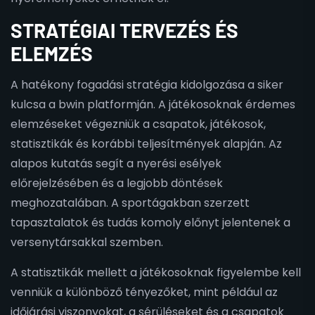
STRATÉGIAI TERVEZÉS ÉS
ELEMZÉS
A hatékony fogadási stratégia kidolgozása a siker
kulcsa a bwin platformján. A játékosoknak érdemes
elemzéseket végezniük a csapatok, játékosok,
statisztikák és korábbi teljesítmények alapján. Az
alapos kutatás segít a nyerési esélyek
előrejelzésében és a legjobb döntések
meghozatalában. A sportágakban szerzett
tapasztalatok és tudás komoly előnyt jelentenek a
versenytársakkal szemben.
A statisztikák mellett a játékosoknak figyelembe kell
venniük a különböző tényezőket, mint például az
időjárási viszonyokat, a sérüléseket és a csapatok