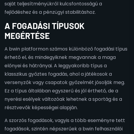
saját teljesítményükről kulcsfontosságú a
fejlődéshez és a pénzügyi stabilitáshoz.
A FOGADÁSI TÍPUSOK
MEGÉRTÉSE
A bwin platformon számos különböző fogadási típus
érhető el, és mindegyiknek megvannak a maga
előnyei és hátrányai. A leggyakoribb típus a
klasszikus győztes fogadás, ahol a játékosok a
versenyzők vagy csapatok győzelmét jósolják meg.
Ez a típus általában egyszerű és jól érthető, de a
nyerési esélyek változóak lehetnek a sportág és a
résztvevők képességei alapján.
A szorzós fogadások, vagyis a több eseményre tett
fogadások, szintén népszerűek a bwin felhasználói