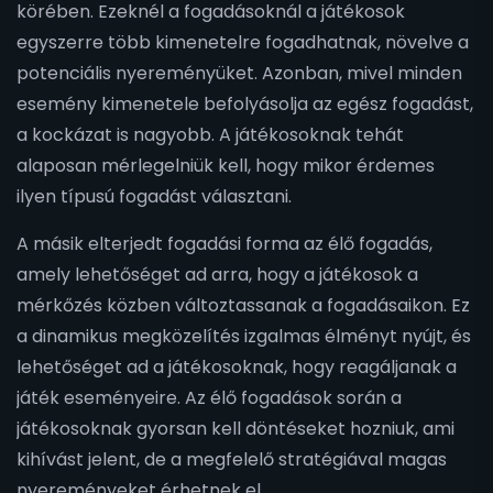
körében. Ezeknél a fogadásoknál a játékosok
egyszerre több kimenetelre fogadhatnak, növelve a
potenciális nyereményüket. Azonban, mivel minden
esemény kimenetele befolyásolja az egész fogadást,
a kockázat is nagyobb. A játékosoknak tehát
alaposan mérlegelniük kell, hogy mikor érdemes
ilyen típusú fogadást választani.
A másik elterjedt fogadási forma az élő fogadás,
amely lehetőséget ad arra, hogy a játékosok a
mérkőzés közben változtassanak a fogadásaikon. Ez
a dinamikus megközelítés izgalmas élményt nyújt, és
lehetőséget ad a játékosoknak, hogy reagáljanak a
játék eseményeire. Az élő fogadások során a
játékosoknak gyorsan kell döntéseket hozniuk, ami
kihívást jelent, de a megfelelő stratégiával magas
nyereményeket érhetnek el.