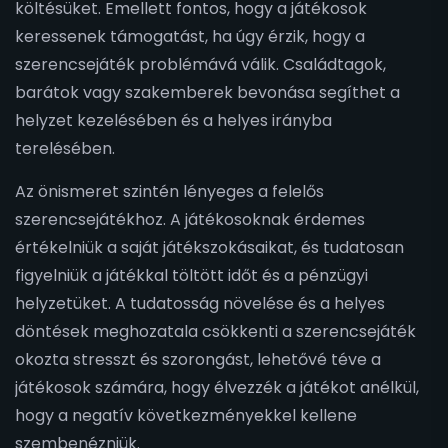
költésüket. Emellett fontos, hogy a játékosok
keressenek támogatást, ha úgy érzik, hogy a
szerencsejáték problémává válik. Családtagok,
barátok vagy szakemberek bevonása segíthet a
helyzet kezelésében és a helyes irányba
terelésében.
Az önismeret szintén lényeges a felelős
szerencsejátékhoz. A játékosoknak érdemes
értékelniük a saját játékszokásaikat, és tudatosan
figyelniük a játékkal töltött időt és a pénzügyi
helyzetüket. A tudatosság növelése és a helyes
döntések meghozatala csökkenti a szerencsejáték
okozta stresszt és szorongást, lehetővé téve a
játékosok számára, hogy élvezzék a játékot anélkül,
hogy a negatív következményekkel kellene
szembenézniük.