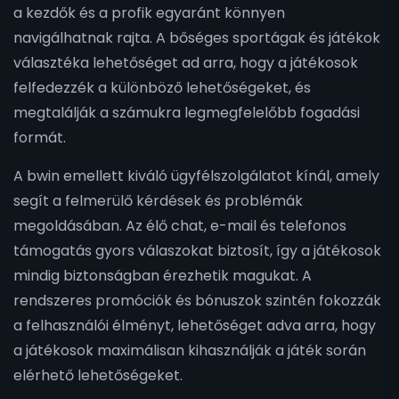
a kezdők és a profik egyaránt könnyen
navigálhatnak rajta. A bőséges sportágak és játékok
választéka lehetőséget ad arra, hogy a játékosok
felfedezzék a különböző lehetőségeket, és
megtalálják a számukra legmegfelelőbb fogadási
formát.
A bwin emellett kiváló ügyfélszolgálatot kínál, amely
segít a felmerülő kérdések és problémák
megoldásában. Az élő chat, e-mail és telefonos
támogatás gyors válaszokat biztosít, így a játékosok
mindig biztonságban érezhetik magukat. A
rendszeres promóciók és bónuszok szintén fokozzák
a felhasználói élményt, lehetőséget adva arra, hogy
a játékosok maximálisan kihasználják a játék során
elérhető lehetőségeket.