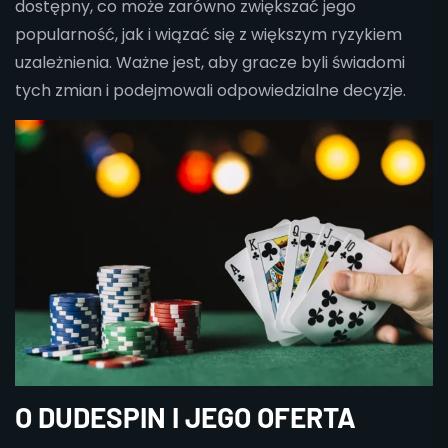
dostępny, co może zarówno zwiększać jego
popularność, jak i wiązać się z większym ryzykiem
uzależnienia. Ważne jest, aby gracze byli świadomi
tych zmian i podejmowali odpowiedzialne decyzje.
O DUDESPIN I JEGO OFERTA