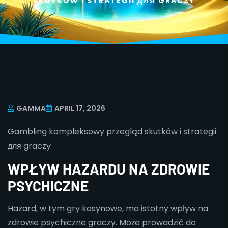
SKUTKÓW I STRATEGII ДЛЯ GRACZY
GAMMA
APRIL 17, 2026
Gambling kompleksowy przegląd skutków i strategii
для graczy
WPŁYW HAZARDU NA ZDROWIE
PSYCHICZNE
Hazard, w tym gry kasynowe, ma istotny wpływ na
zdrowie psychiczne graczy. Może prowadzić do