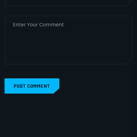
POST COMMENT