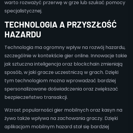
warto rozważyć przerwę w grze lub szukać pomocy
specjalistycznej.
TECHNOLOGIA A PRZYSZŁOŚĆ
HAZARDU
Technologia ma ogromny wpływ na rozwój hazardu,
szczególnie w kontekście gier online. Innowacje takie
jak sztuczna inteligencja oraz blockchain zmieniają
sposób, w jaki gracze uczestniczą w grach. Dzięki
tym technologiom można wprowadzać bardziej
spersonalizowane doświadczenia oraz zwiększać
bezpieczeństwo transakcji.
Wzrost popularności gier mobilnych oraz kasyn na
żywo także wpływa na zachowania graczy. Dzięki
aplikacjom mobilnym hazard stał się bardziej