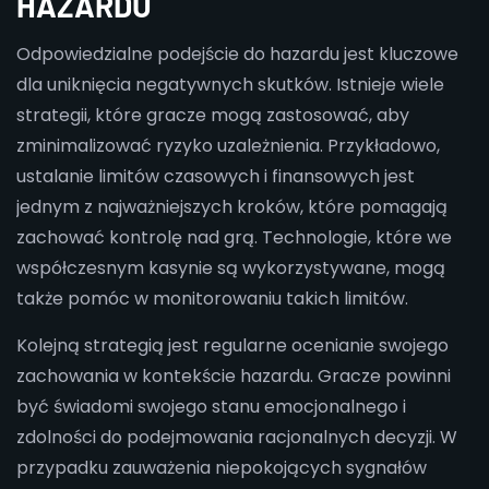
HAZARDU
Odpowiedzialne podejście do hazardu jest kluczowe
dla uniknięcia negatywnych skutków. Istnieje wiele
strategii, które gracze mogą zastosować, aby
zminimalizować ryzyko uzależnienia. Przykładowo,
ustalanie limitów czasowych i finansowych jest
jednym z najważniejszych kroków, które pomagają
zachować kontrolę nad grą. Technologie, które we
współczesnym kasynie są wykorzystywane, mogą
także pomóc w monitorowaniu takich limitów.
Kolejną strategią jest regularne ocenianie swojego
zachowania w kontekście hazardu. Gracze powinni
być świadomi swojego stanu emocjonalnego i
zdolności do podejmowania racjonalnych decyzji. W
przypadku zauważenia niepokojących sygnałów