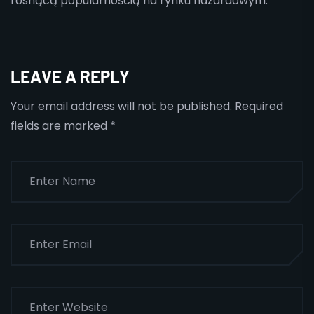
rosnącą popularnością na rynku hazardowym.
LEAVE A REPLY
Your email address will not be published.
Required
fields are marked
*