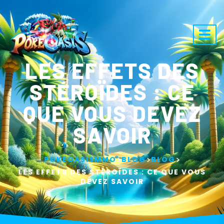
LES EFFETS DES
STÉROÏDES : CE
QUE VOUS DEVEZ
SAVOIR
>
>
>
POKEOASISMMO
BLOG
BLOG
LES EFFETS DES STÉROÏDES : CE QUE VOUS
DEVEZ SAVOIR