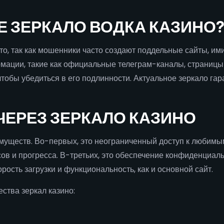
Е ЗЕРКАЛО ВОДКА КАЗИНО
сто, так как мошенники часто создают поддельные сайты, 
мации, такие как официальные телеграм-каналы, страницы
чтобы убедиться в его подлинности. Актуальное зеркало гар
ЧЕРЕЗ ЗЕРКАЛО КАЗИНО
муществ. Во-первых, это неограниченный доступ к любимым
сов и прогресса. В-третьих, это обеспечение конфиденциа
орость загрузки и функциональность, как и основной сайт.
ства зеркал казино: