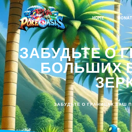
HOME
DONAT
ЗАБУДЬТЕ О 
БОЛЬШИХ 
ЗЕР
ЗАБУДЬТЕ О ГРАНИЦАХ ВАШ 