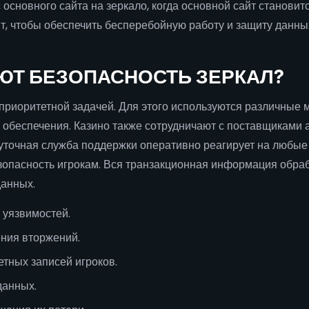
основного сайта на зеркало, когда основной сайт становит
йт, чтобы обеспечить бесперебойную работу и защиту данн
ЮТ БЕЗОПАСНОСТЬ ЗЕРКАЛ?
 приоритетной задачей. Для этого используются различные
 обеспечения. Казино также сотрудничают с поставщиками
уточная служба поддержки оперативно реагирует на любые
безопасность игрокам. Вся транзакционная информация обр
данных.
 уязвимостей.
ния вторжений.
тных записей игроков.
данных.