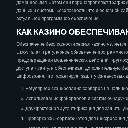
доменное имя. Затем они перенаправляют трафик с 
данных и системы безопасности, что и основной са
актуальное программное обеспечение
КАК КАЗИНО ОБЕСПЕЧИВА
Обеспечение безопасности зеркал казино является
DDoS-атак и регулярное обновление программного
предотвращения мошеннических действий. Круглос
доступа к сайту, и обеспечивает дополнительную 
шифрования, что гарантирует защиту финансовых 
Регулярное сканирование серверов на наличие
Использование файерволов и систем обнаруже
Двухфакторная аутентификация для защиты уче
Проверка SSL-сертификатов для шифрования 