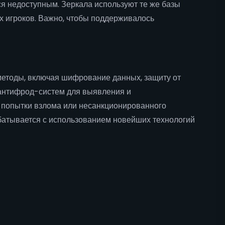
ся недоступным. Зеркала используют те же базы
ых игроков. Важно, чтобы поддерживалось
 методы, включая шифрование данных, защиту от
 антифрод-систем для выявления и
 попытки взлома или несанкционированного
абатывается с использованием новейших технологий