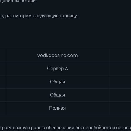
ения их потери.
но, рассмотрим следующую таблицу:
vodkacasino.com
Сервер A
Общая
Общая
Полная
грает важную роль в обеспечении бесперебойного и безоп