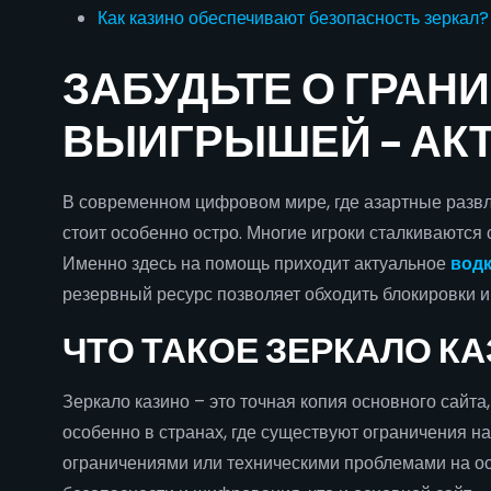
Как казино обеспечивают безопасность зеркал?
ЗАБУДЬТЕ О ГРАН
ВЫИГРЫШЕЙ – АКТ
В современном цифровом мире, где азартные развл
стоит особенно остро. Многие игроки сталкиваются
Именно здесь на помощь приходит актуальное
водк
резервный ресурс позволяет обходить блокировки 
ЧТО ТАКОЕ ЗЕРКАЛО К
Зеркало казино – это точная копия основного сайт
особенно в странах, где существуют ограничения н
ограничениями или техническими проблемами на ос