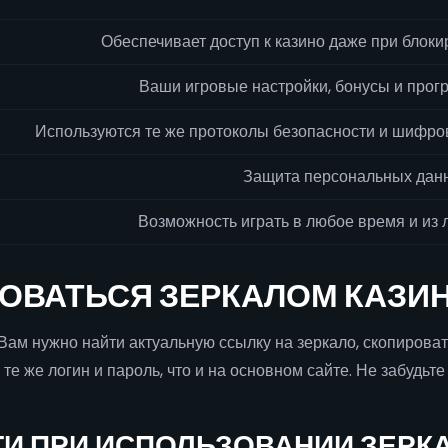
Обеспечивает доступ к казино даже при блоки
Ваши игровые настройки, бонусы и прогр
Используются те же протоколы безопасности и шифрова
Защита персональных дан
Возможность играть в любое время и из 
ЗОВАТЬСЯ ЗЕРКАЛОМ КАЗИ
Вам нужно найти актуальную ссылку на зеркало, скопироват
 те же логин и пароль, что и на основном сайте. Не забудьт
И ПРИ ИСПОЛЬЗОВАНИИ ЗЕРК