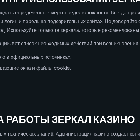
юдать определенные меры предосторожности. Всегда провер
и логин и пароль на подозрительных сайтах. Не доверяйте
код. Используйте только те зеркала, которые рекомендова
ации, вот список необходимых действий при возникновении 
ло в официальных источниках.
ывающие окна и файлы cookie.
 РАБОТЫ ЗЕРКАЛ КАЗИНО
ых технических знаний. Администрация казино создает копи