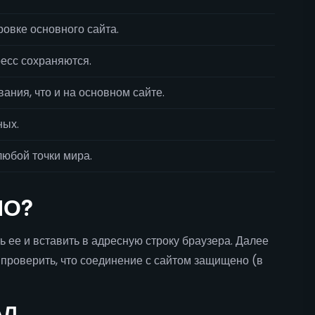
ровке основного сайта.
есс сохраняются.
ния, что и на основном сайте.
ных.
любой точки мира.
НО?
ь ее и вставить в адресную строку браузера. Далее
е проверить, что соединение с сайтом защищено (в
АЛ