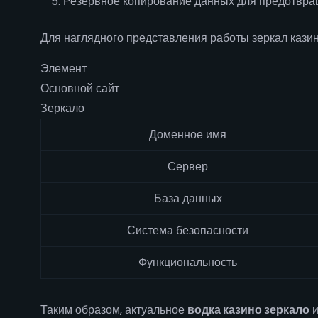
Резервное копирование данных для предотвращ
Для наглядного представления работы зеркал кази
Элемент
Основной сайт
Зеркало
Доменное имя
Сервер
База данных
Система безопасности
Функциональность
Таким образом, актуальное
водка казино зеркало
и