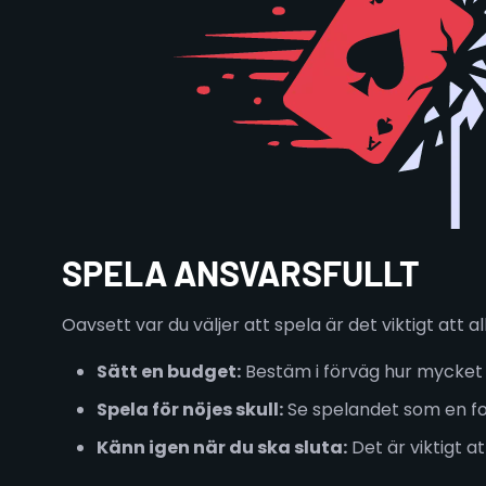
SPELA ANSVARSFULLT
Oavsett var du väljer att spela är det viktigt att a
Sätt en budget:
Bestäm i förväg hur mycket p
Spela för nöjes skull:
Se spelandet som en for
Känn igen när du ska sluta:
Det är viktigt a