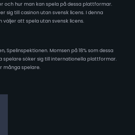
sker och hur man kan spela på dessa plattformar.
 sig till casinon utan svensk licens. I denna
äljer att spela utan svensk licens.
eten, Spelinspektionen. Momsen på 18% som dessa
pelare söker sig till internationella plattformar.
ör många spelare.