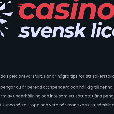
lltid spela ansvarsfullt. Här är några tips för att säkerstäl
engar du är beredd att spendera och håll dig till denna
m av underhållning och inte som ett sätt att tjäna peng
tt kunna sätta stopp och veta när man ska sluta, särskilt