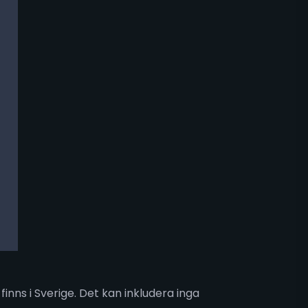
nns i Sverige. Det kan inkludera inga