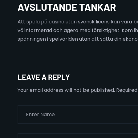
AVSLUTANDE TANKAR
Att spela på casino utan svensk licens kan vara b
välinformerad och agera med försiktighet. Kom ihå
spänningen i spelvärlden utan att sätta din ekonomi
LEAVE A REPLY
Your email address will not be published.
Required