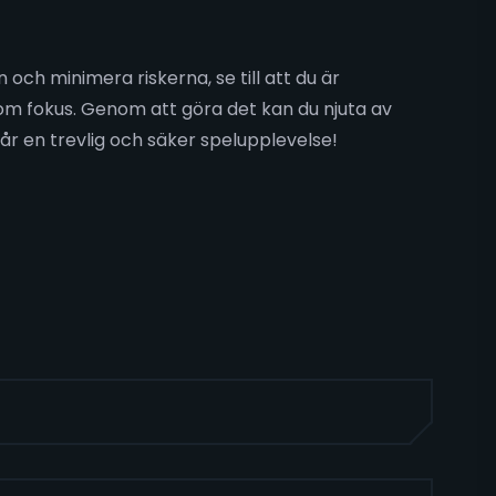
och minimera riskerna, se till att du är
som fokus. Genom att göra det kan du njuta av
får en trevlig och säker spelupplevelse!