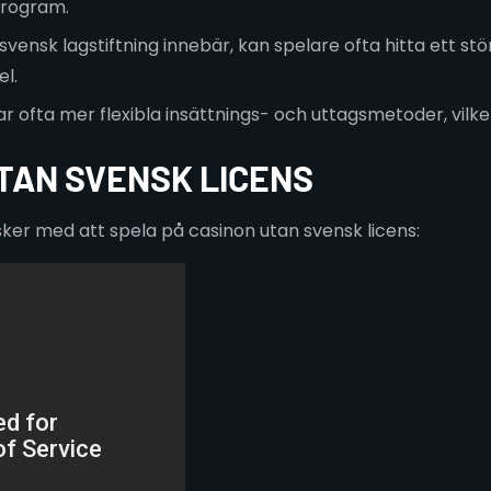
sprogram.
vensk lagstiftning innebär, kan spelare ofta hitta ett stö
l.
 ofta mer flexibla insättnings- och uttagsmetoder, vilket 
TAN SVENSK LICENS
sker med att spela på casinon utan svensk licens: