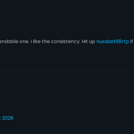
ndable one. I like the consistency. Hit up
nusabet88rtp
if
t 2026