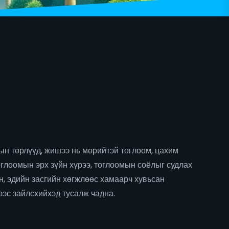
ын төрлүүд, жишээ нь мөрийтэй тоглоом, цахим
Тоглоомын эрх зүйн хүрээ, тоглоомын соёлыг судлах
н, эдийн засгийн хөгжлөөс хамаарч хувьсан
эс зайлсхийхэд тусалж чадна.