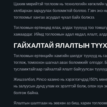
Цахим мөрийтэй тоглоом нь технологийн хөгжлийн ү
хялбархан зарцуулах боломжтой боллоо. Гэвч энэ н
тоглоомыг хангах асуудал чухал байх болжээ.
Тоглоомын ертөнцөд ялах, алдах түүхүүд тоо томшгү
хамаардаг. Иймд тоглоомын адал явдал, ялалт, алда
ГАЙХАЛТАЙ ЯЛАЛТЫН ТҮҮХ
Тоглоомын ертөнцийн хамгийн шилдэг түүхүүд нь гай
тоглож, томоохон шагнал авах боломжийг олгодог. 
тусламжтайгаар гайхалтай ялалт байгуулсан түүхүү
Жишээлбэл, Pinco казино нь хэрэглэгчдэд 150% мөн
нь залуусын дунд улам их эрэлттэй болж, олон хүн
болгож байна.
Ялалтын шалтгаан нь зөвхөн аз биш, харин тоглоом