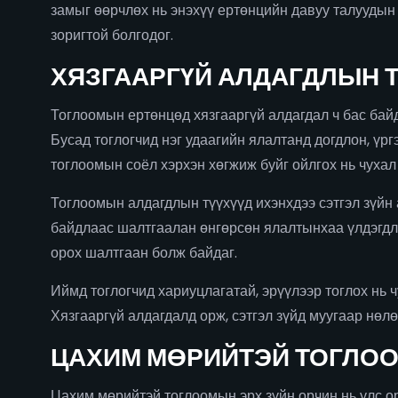
замыг өөрчлөх нь энэхүү ертөнцийн давуу талуудын 
зоригтой болгодог.
ХЯЗГААРГҮЙ АЛДАГДЛЫН Т
Тоглоомын ертөнцөд хязгааргүй алдагдал ч бас бай
Бусад тоглогчид нэг удаагийн ялалтанд догдлон, үр
тоглоомын соёл хэрхэн хөгжиж буйг ойлгох нь чухал
Тоглоомын алдагдлын түүхүүд ихэнхдээ сэтгэл зүйн 
байдлаас шалтгаалан өнгөрсөн ялалтынхаа үлдэгдлий
орох шалтгаан болж байдаг.
Иймд тоглогчид хариуцлагатай, эрүүлээр тоглох нь ч
Хязгааргүй алдагдалд орж, сэтгэл зүйд муугаар нөл
ЦАХИМ МӨРИЙТЭЙ ТОГЛОО
Цахим мөрийтэй тоглоомын эрх зүйн орчин нь улс о