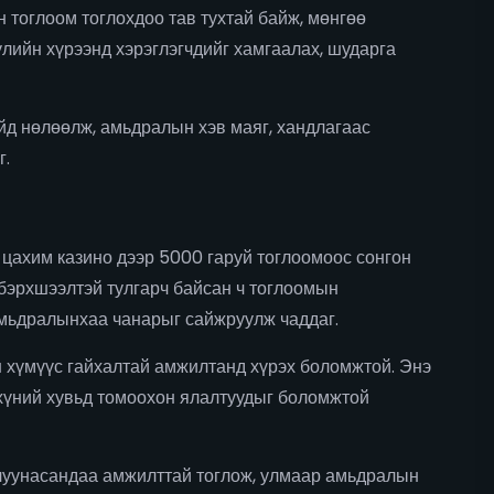
 тоглоом тоглохдоо тав тухтай байж, мөнгөө
лийн хүрээнд хэрэглэгчдийг хамгаалах, шударга
үйд нөлөөлж, амьдралын хэв маяг, хандлагаас
г.
 цахим казино дээр 5000 гаруй тоглоомоос сонгон
 бэрхшээлтэй тулгарч байсан ч тоглоомын
амьдралынхаа чанарыг сайжруулж чаддаг.
н хүмүүс гайхалтай амжилтанд хүрэх боломжтой. Энэ
 хүний хувьд томоохон ялалтуудыг боломжтой
залуунасандаа амжилттай тоглож, улмаар амьдралын