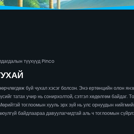
лдагдалын түүхүүд Pinco
ТУХАЙ
өрчлөгдөж буй чухал хэсэг болсон. Энэ ертөнцийн олон янз
үсийг татах учир нь сонирхолтой, сэтгэл хөдөлгөм байдаг. 
Мөрийтэй тоглоомын хууль эрх зүй нь улс орнуудын нийгмий
аюулгүй байдлаараа давуулагчидтай аль ч тоглоомын сүйрлэ