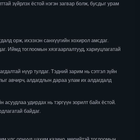
ттай зүйрлэх ёстой нэгэн загвар болж, бусдыг урам
далд орж, ихээхэн санхүүгийн хохирол амсдаг.
лдаг. Иймд тоглоомын хязгаарлалтууд, хариуцлагатай
гдалтай нүүр тулдаг. Тэдний зарим нь сэтгэл зүйн
лыг авчирч, алдагдлын дараа улам их алдагдалд
н асуудлаа удирдах нь тэргүүн зорилт байх ёстой.
рдлагатай байдаг.
им улс орнууд цахим казино, мөрийтэй тоглоомын