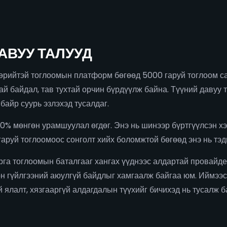
ДАВУУ ТАЛУУД
өрийтэй тоглоомын платформ бөгөөд 5000 гаруй тоглоом са
ай байдал, тав тухтай орчин бүрдүүлж байна. Түүний давуу 
байр суурь эзлэхэд тусалдаг.
50% мөнгөн урамшуулал өгдөг. Энэ нь шинээр бүртгүүлсэн х
аруй тоглоомоос сонголт хийх боломжтой бөгөөд энэ нь тэдн
арга тоглоомын баталгааг хангах үүднээс алдартай провайд
өн гүйлгээний аюулгүй байдлыг хамгаалж байгаа юм. Иймээс 
 ялалт, хязгааргүй алдагдалын түүхийг бичихэд нь тусалж б