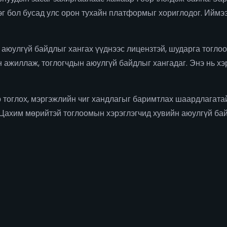
г бол бусад улс орон тухайн платформыг хориглодог. Иймэ
аюулгүй байдлыг хангах үүднээс лицензтэй, шударга тоглоом
ажиллаж, тоглогчдын аюулгүй байдлыг хангадаг. Энэ нь хэр
 тоглох, мэргэжлийн чиг хандлагыг баримтлах шаардлагатай
. Цахим мөрийтэй тоглоомын хэрэглэгчид хувийн аюулгүй ба