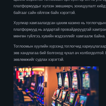
платформуудыг хүлээн зөвшөөрч, зохицуулалт хийдэ
байгааг сайн ойлгож байх хэрэгтэй.
Хуулиар хамгаалагдсан цахим казино нь тоглогчдын 
платформууд нь алдартай провайдеруудтай хамтран 
мөнгөн гүйлгээ, хувийн мэдээллийг хамгаалж байна.
Тоглоомын хуулийн хүрээнд тоглогчид хариуцлагаар
зөв хандлагаа бий болгоход чухал ач холбогдолтой
зөвлөмжийг судлах хэрэгтэй.