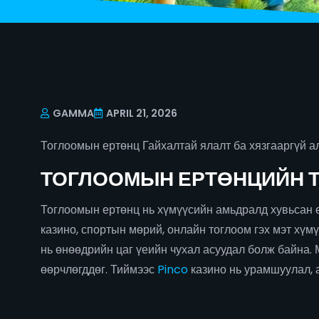
GAMMA
APRIL 21, 2026
Тоглоомын ертөнц Гайхалтай ялалт ба хязгааргүй а
ТОГЛООМЫН ЕРТӨНЦИЙН 
Тоглоомын ертөнц нь хүмүүсийн амьдралд хувьсан ө
казино, спортын мөрий, онлайн тоглоом гэх мэт хүмү
нь өнөөдрийн цаг үеийн чухал асуудал болж байна. 
өөрчлөгддөг. Тиймээс
Pinco
казино нь урамшуулал, 