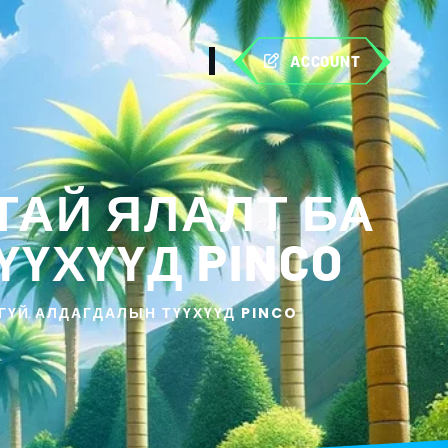
ACCOUNT
АЙ ЯЛАЛТ БА
ҮХҮҮД PINCO
ГҮЙ АЛДАГДАЛЫН ТҮҮХҮҮД PINCO