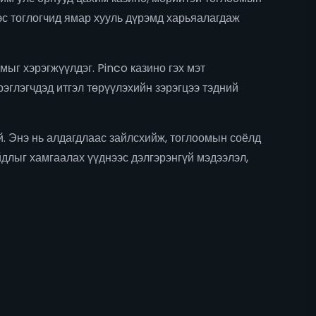
эс тоглогчид ямар хууль дүрэмд харьяалагдаж
ыг хэрэгжүүлдэг. Pinco казино гэх мэт
эглэгчдэд итгэл төрүүлэхийн зэрэгцээ тэдний
. Энэ нь алдагдлаас зайлсхийж, тоглоомын соёлд
йдлыг хамгаалах үүднээс дэлгэрэнгүй мэдээлэл,