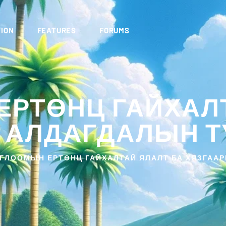
ION
FEATURES
FORUMS
ЕРТӨНЦ ГАЙХАЛТ
 АЛДАГДАЛЫН ТҮ
ГЛООМЫН ЕРТӨНЦ ГАЙХАЛТАЙ ЯЛАЛТ БА ХЯЗГААР