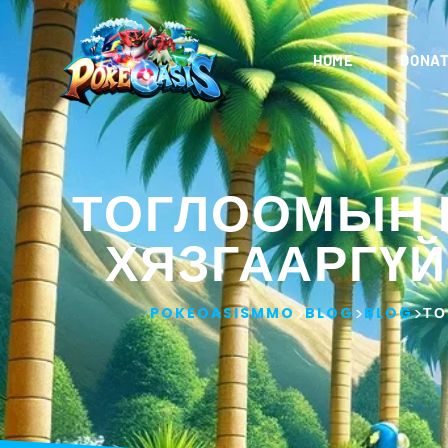
HOME
DONAT
ТОГЛООМЫН 
ХЯЗГААРГҮЙ
>
>
>
POKEOASISMMO
BLOG
BLOG
ТО