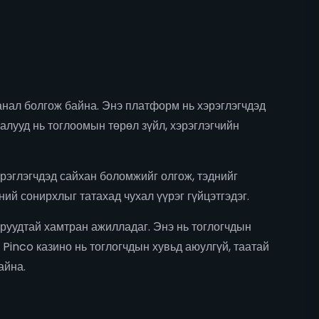
нал болгож байна. Энэ платформ нь хэрэглэгчдэд
талууд нь тоглоомын төрөл зүйл, хэрэглэгчийн
эрэглэгчдэд сайхан боломжийг олгож, тэднийг
ий сонирхлыг татахад чухал үүрэг гүйцэтгэдэг.
еруудтай хамтран ажилладаг. Энэ нь тоглогчдын
Pinco казино нь тоглогчдын хувьд аюулгүй, таатай
айна.