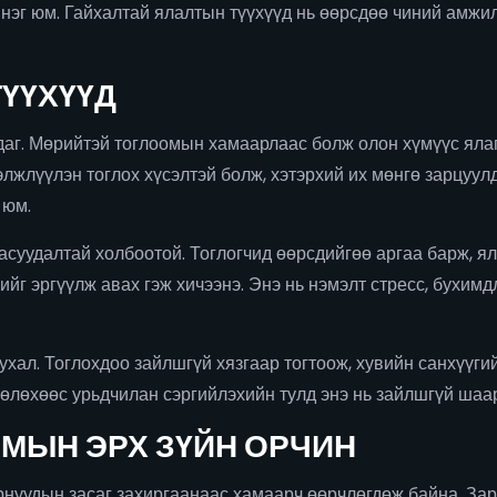
нэг юм. Гайхалтай ялалтын түүхүүд нь өөрсдөө чиний амжил
ҮҮХҮҮД
даг. Мөрийтэй тоглоомын хамаарлаас болж олон хүмүүс ялаг
гэлжлүүлэн тоглох хүсэлтэй болж, хэтэрхий их мөнгө зарцуу
 юм.
асуудалтай холбоотой. Тоглогчид өөрсдийгөө аргаа барж, яла
г эргүүлж авах гэж хичээнэ. Энэ нь нэмэлт стресс, бухимд
ухал. Тоглохдоо зайлшгүй хязгаар тогтоож, хувийн санхүүгий
өөлөхөөс урьдчилан сэргийлэхийн тулд энэ нь зайлшгүй шаа
МЫН ЭРХ ЗҮЙН ОРЧИН
рнуудын засаг захиргаанаас хамаарч өөрчлөгдөж байна. Зар