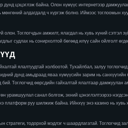
р дүнд цэцэглэж байна. Олон хүмүүс интернетээр дамжуулан
ь мөнгөний алдагдалд ч хүргэж болно. Иймээс тоглоомын хуу
й олон. Тоглогчдын амжилт, ялагдал нь хувь хүний сэтгэл з
гдлыг судлах нь сонирхолтой бөгөөд илүү сайн ойлголт өгдө
ҮҮД
халтай ялалтуудтай холбоотой. Тухайлбал, залуу тоглогчид
Бидний дунд амьдраад яваа хүмүүсийн зарим нь санхүүгийн
д бий. Тоглогчид өөрсдийн гайхалтай ялалтаар дамжуулан 
гөн урамшуулал санал болгож, эхний цэнэглэлтээрээ нэгдсэ
 энэ платформ руу шилжиж байна. Ийнхүү энэ казино нь хувь
ын стратеги, тодорхой мэдлэг ч шаардлагатай. Тоглогчид 