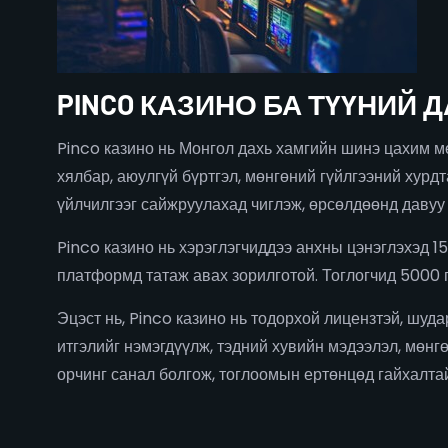
PINCO КАЗИНО БА ТҮҮНИЙ 
Pinco казино нь Монгол дахь хамгийн шинэ цахим м
хялбар, аюулгүй бүртгэл, мөнгөний гүйлгээний хурдт
үйлчилгээг сайжруулахад чиглэж, өрсөлдөөнд давуу 
Pinco казино нь хэрэглэгчиддээ анхны цэнэглэхэд 1
платформд татаж авах зорилготой. Тоглогчид 5000 г
Эцэст нь, Pinco казино нь тодорхой лицензтэй, шуд
итгэлийг нэмэгдүүлж, тэдний хувийн мэдээлэл, мөнг
орчинг санал болгож, тоглоомын ертөнцөд гайхалтай