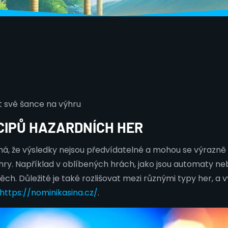
t své šance na výhru
CIPŮ HAZARDNÍCH HER
á, že výsledky nejsou předvídatelné a mohou se výrazně l
hry. Například v oblíbených hrách, jako jsou automaty neb
ch. Důležité je také rozlišovat mezi různými typy her, a vy
https://nominikasina.cz/
.