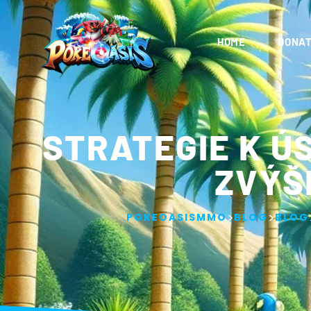
HOME
DONAT
STRATEGIE K Ú
ZVÝŠ
>
>
POKEOASISMMO
BLOG
BLOG