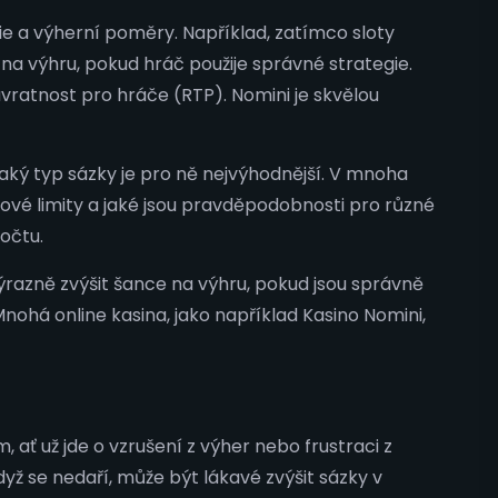
ie a výherní poměry. Například, zatímco sloty
a výhru, pokud hráč použije správné strategie.
vratnost pro hráče (RTP). Nomini je skvělou
jaký typ sázky je pro ně nejvýhodnější. V mnoha
kové limity a jaké jsou pravděpodobnosti pro různé
očtu.
razně zvýšit šance na výhru, pokud jsou správně
 Mnohá online kasina, jako například Kasino Nomini,
 ať už jde o vzrušení z výher nebo frustraci z
dyž se nedaří, může být lákavé zvýšit sázky v