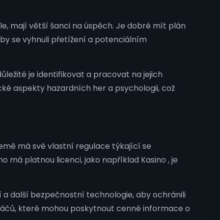
e, mají větší šanci na úspěch. Je dobré mít plán
, aby se vyhnuli přetížení a potenciálním
ležité je identifikovat a pracovat na jejich
cké aspekty hazardních her a psychologii, což
země má své vlastní regulace týkající se
o má platnou licenci, jako například Kasino , je
í a další bezpečnostní technologie, aby ochránili
hráčů, které mohou poskytnout cenné informace o