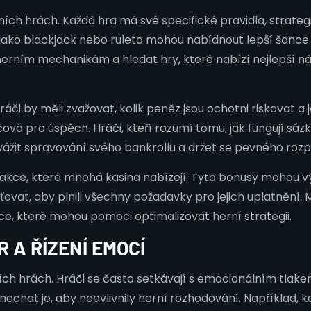
ích hrách. Každá hra má své specifické pravidla, strateg
jako blackjack nebo ruleta mohou nabídnout lepší šance n
herním mechanikám a hledat hry, které nabízí nejlepší ná
áči by měli zvažovat, kolik peněz jsou ochotni riskovat a 
ová pro úspěch. Hráči, kteří rozumí tomu, jak fungují sáz
 zvážit spravování svého bankrollu a držet se pevného rozp
akce, které mnohá kasina nabízejí. Tyto bonusy mohou vý
šťovat, aby plnili všechny požadavky pro jejich uplatnění.
kce, které mohou pomoci optimalizovat herní strategii.
 A ŘÍZENÍ EMOCÍ
ch hrách. Hráči se často setkávají s emocionálním tlakem,
nechat je, aby neovlivnily herní rozhodování. Například, k