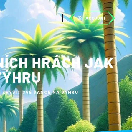
ACCOUNT
NÍCH HRÁCH JAK
VÝHRU
 ZVÝŠIT SVÉ ŠANCE NA VÝHRU