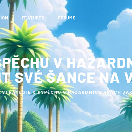
ION
FEATURES
FORUMS
SPĚCHU V HAZARD
IT SVÉ ŠANCE NA 
>
STRATEGIE K ÚSPĚCHU V HAZARDNÍCH HRÁCH JAK