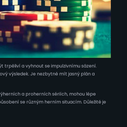
t trpěliví a vyhnout se impulzivnímu sázení.
ový výsledek. Je nezbytné mít jasný plán a
 výherních a proherních sériích, mohou lépe
ůsobení se různým herním situacím. Důležité je