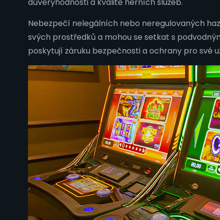
důvěryhodnosti a kvalitě herních služeb.
Nebezpečí nelegálních nebo neregulovaných hazard
svých prostředků a mohou se setkat s podvodnými 
poskytují záruku bezpečnosti a ochrany pro své už