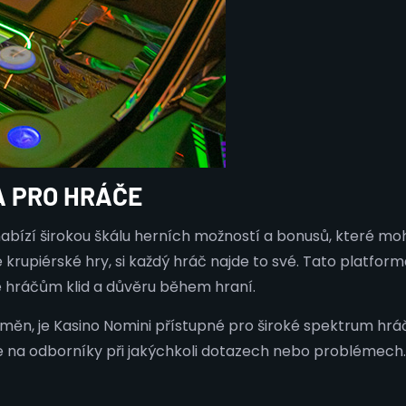
A PRO HRÁČE
nabízí širokou škálu herních možností a bonusů, které mo
a živé krupiérské hry, si každý hráč najde to své. Tato pla
je hráčům klid a důvěru během hraní.
, je Kasino Nomini přístupné pro široké spektrum hráčů.
se na odborníky při jakýchkoli dotazech nebo problémech. 