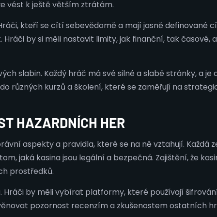
e vést k ještě větším ztrátám.
áči, kteří se cítí sebevědomě a mají jasně definované cíl
t. Hráči by si měli nastavit limity, jak finanční, tak časové
ých slabin. Každý hráč má své silné a slabé stránky, a je dů
do různých kurzů a školení, které se zaměřují na strategi
ST HAZARDNÍCH HER
právní aspekty a pravidla, které se na ně vztahují. Každá 
om, jaká kasina jsou legální a bezpečná. Zajištění, že kasin
ch prostředků.
 Hráči by měli vybírat platformy, které používají šifrován
ké věnovat pozornost recenzím a zkušenostem ostatních 