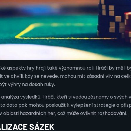
ké aspekty hry hrají také významnou roli. Hráči by měli bý
ve chvíli, kdy se nevede, mohou mít zásadní vliv na celk
být výhry na dosah ruky.
a analýza výsledků. Hráči, kteří si vedou záznamy o svých
 data pak mohou posloužit k vylepšení strategie a přizp
 oblasti hazardních her, což může ovlivnit rozhodování.
ALIZACE SÁZEK