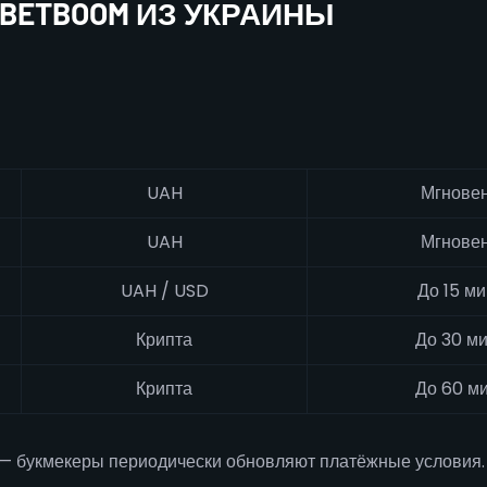
BETBOOM ИЗ УКРАИНЫ
UAH
Мгнове
UAH
Мгнове
UAH / USD
До 15 ми
Крипта
До 30 м
Крипта
До 60 м
 — букмекеры периодически обновляют платёжные условия.