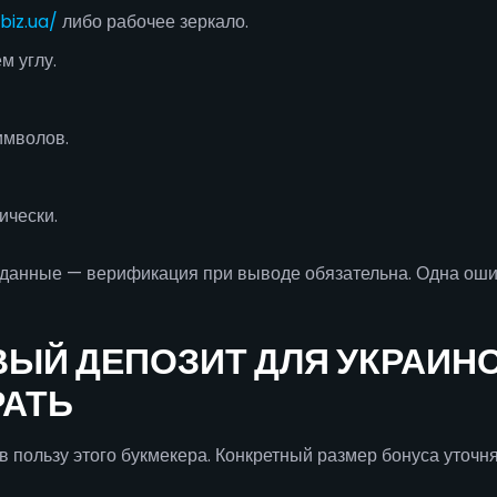
biz.ua/
либо рабочее зеркало.
м углу.
имволов.
ически.
е данные — верификация при выводе обязательна. Одна оши
ВЫЙ ДЕПОЗИТ ДЛЯ УКРАИН
РАТЬ
пользу этого букмекера. Конкретный размер бонуса уточня