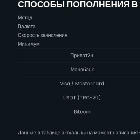
СПОСОБЫ ПОПОЛНЕНИЯ В 
Метод
Валюта
Скорость зачисления
Минимум
Приват24
Монобанк
Visa / Mastercard
USDT (TRC-20)
Bitcoin
Данные в таблице актуальны на момент написания