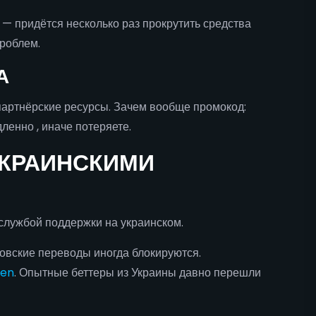
и — придётся несколько раз прокрутить средства
проблем.
А
партнёрские ресурсы. Зачем вообще промокод:
енно , иначе потеряете.
УКРАИНСКИМИ
службой поддержки на украинском.
овские переводы иногда блокируются.
men
. Опытные беттеры из Украины давно перешли