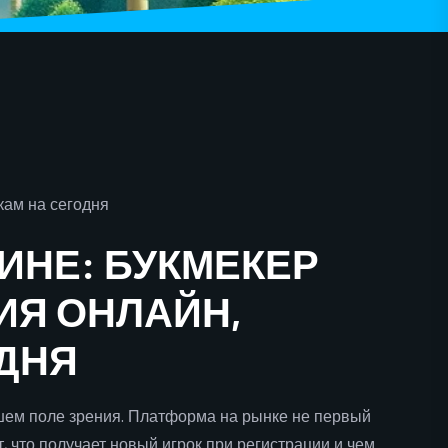
кам на сегодня
ИНЕ: БУКМЕКЕР
ЦИЯ ОНЛАЙН,
ДНЯ
ашем поле зрения. Платформа на рынке не первый
, что получает новый игрок при регистрации и чем