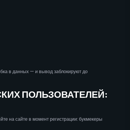
бка в данных — и вывод заблокируют до
СКИХ ПОЛЬЗОВАТЕЛЕЙ:
йте на сайте в момент регистрации: букмекеры