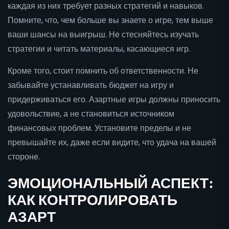
каждая из них требует разных стратегий и навыков.
Помните, что, чем больше вы знаете о игре, тем выше
ваши шансы на выигрыш. Не стесняйтесь изучать
стратегии и читать материалы, касающиеся игр.
Кроме того, стоит помнить об ответственности. Не
забывайте устанавливать бюджет на игру и
придерживаться его. Азартные игры должны приносить
удовольствие, а не становиться источником
финансовых проблем. Установите пределы и не
превышайте их, даже если видите, что удача на вашей
стороне.
ЭМОЦИОНАЛЬНЫЙ АСПЕКТ:
КАК КОНТРОЛИРОВАТЬ
АЗАРТ