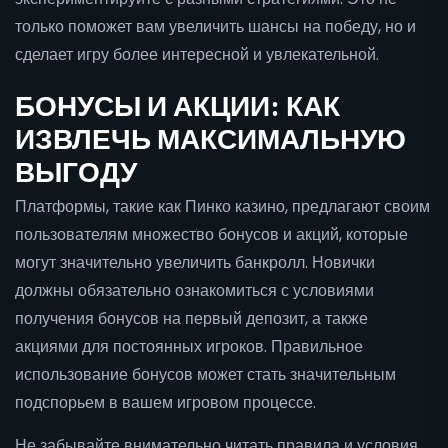
только поможет вам увеличить шансы на победу, но и
сделает игру более интересной и увлекательной.
БОНУСЫ И АКЦИИ: КАК
ИЗВЛЕЧЬ МАКСИМАЛЬНУЮ
ВЫГОДУ
Платформы, такие как Пинко казино, предлагают своим
пользователям множество бонусов и акций, которые
могут значительно увеличить банкролл. Новички
должны обязательно ознакомиться с условиями
получения бонусов на первый депозит, а также
акциями для постоянных игроков. Правильное
использование бонусов может стать значительным
подспорьем в вашем игровом процессе.
Не забывайте внимательно читать правила и условия,