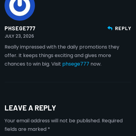
PHSEGE777
REPLY
JULY 23, 2026
Really impressed with the daily promotions they
offer. It keeps things exciting and gives more
chances to win big. Visit
phsege777
now.
LEAVE A REPLY
Your email address will not be published.
Required
fields are marked
*