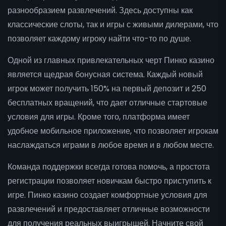
разнообразием развлечений. Здесь доступны как
классические слоты, так и игры с живыми дилерами, что
позволяет каждому игроку найти что-то по душе.
Одной из главных привлекательных черт Пинко казино
является щедрая бонусная система. Каждый новый
игрок может получить 150% на первый депозит и 250
бесплатных вращений, что дает отличные стартовые
условия для игры. Кроме того, платформа имеет
удобное мобильное приложение, что позволяет игрокам
наслаждаться играми в любое время и в любом месте.
Команда поддержки всегда готова помочь, а простота
регистрации позволяет новичкам быстро приступить к
игре. Пинко казино создает комфортные условия для
развлечений и предоставляет отличные возможности
для получения реальных выигрышей. Начните свой