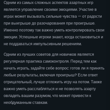
Одним из самых сложных аспектов азартных игр
является управление своими эмоциями. Участие в
играх может вызывать сильные чувства — от радости
при выигрыше до разочарования при проигрыше.
Именно поэтому так важно уметь контролировать свои
эмоции. Успешные игроки знают, когда остановиться и
не поддаваться импульсивным решениям.
Одним из лучших советов для новичков является
регулярная практика самоконтроля. Перед тем как
начать играть, задайте себе вопрос: готов ли я принять
любые результаты, включая проигрыш? Если ответ
отрицательный, лучше отложить игру на потом. Также
важно уметь расслабляться и не позволять азарту
овладеть вашим разумом, что может привести к
необдуманным ставкам.