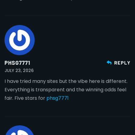
PHSG7771
REPLY
JULY 23, 2026
I have tried many sites but the vibe here is different.
Everything is transparent and the winning odds feel
fair. Five stars for
phsg7771