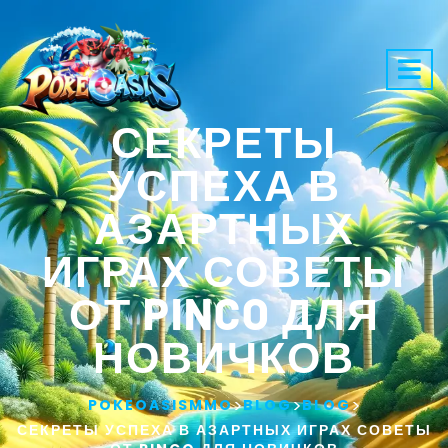
СЕКРЕТЫ
УСПЕХА В
АЗАРТНЫХ
ИГРАХ СОВЕТЫ
ОТ PINCO ДЛЯ
НОВИЧКОВ
>
>
>
POKEOASISMMO
BLOG
BLOG
СЕКРЕТЫ УСПЕХА В АЗАРТНЫХ ИГРАХ СОВЕТЫ