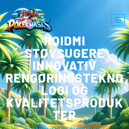
ROIDMI
STØVSUGERE
INNOVATIV
RENGØRINGSTEKNO
LOGI OG
KVALITETSPRODUK
TER