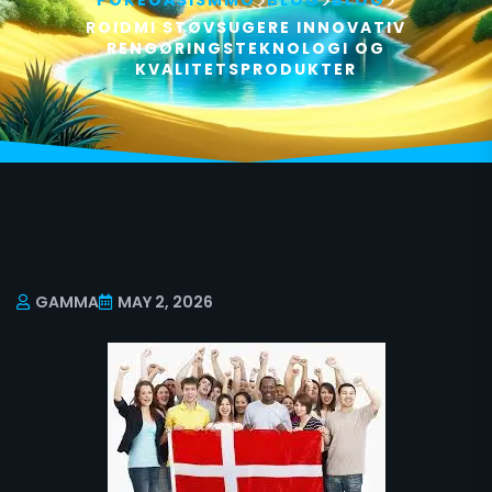
>
>
>
POKEOASISMMO
BLOG
BLOG
ROIDMI STØVSUGERE INNOVATIV
RENGØRINGSTEKNOLOGI OG
KVALITETSPRODUKTER
GAMMA
MAY 2, 2026