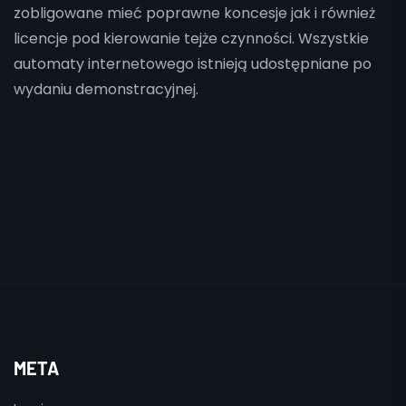
zobligowane mieć poprawne koncesje jak i również
licencje pod kierowanie tejże czynności. Wszystkie
automaty internetowego istnieją udostępniane po
wydaniu demonstracyjnej.
META