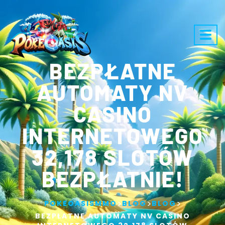
BEZPŁATNE
AUTOMATY NV
CASINO
INTERNETOWEGO
32,178 SLOTÓW
BEZPŁATNIE!
>
>
>
POKEOASISMMO
BLOG
BLOG
BEZPŁATNE AUTOMATY NV CASINO