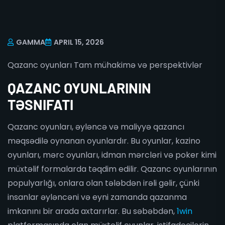
GAMMA
APRIL 15, 2026
Qazanc oyunları Tam mühakimə və perspektivlər
QAZANC OYUNLARININ
TƏSNIFATI
Qazanc oyunları, əyləncə və maliyyə qazancı
məqsədilə oynanan oyunlardır. Bu oyunlar, kazino
oyunları, mərc oyunları, idman mərcləri və poker kimi
müxtəlif formalarda təqdim edilir. Qazanc oyunlarının
populyarlığı, onlara olan tələbdən irəli gəlir, çünki
insanlar əyləncəni və eyni zamanda qazanma
imkanını bir arada axtarırlar. Bu səbəbdən,
1win