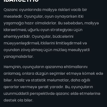
Qazanc oyunlarında maliyyə riskləri vacib bir
məsələdir. Oyunçular, oyun oynayarkən itki
yaşamağa hazır olmalıdırlar. Bu səbəbdən, maliyyə
idarəetməsi, uğurlu oyun strategiyası üçün
əhəmiyyətlidir. Oyunçular, büdcələrini
müəyyənləşdirməli, itkilərini limitləşdirməli və
oyundan zövq almaq üçün mütləq məsuliyyətli
yanaşmalıdırlar.
Həmçinin, oyunçuların qazanma ehtimallarını
anlamaq, onlara düzgün seçimlər etməyə kömək edə
bilər. Analiz və statistik məlumatlar, daha ağıllı
qərarlar verməyə şərait yaradır. Bu, oyunçuların
uzunmüddətli perspektivdə qazanc əldə etmələrinə
dəstək ola bilər.