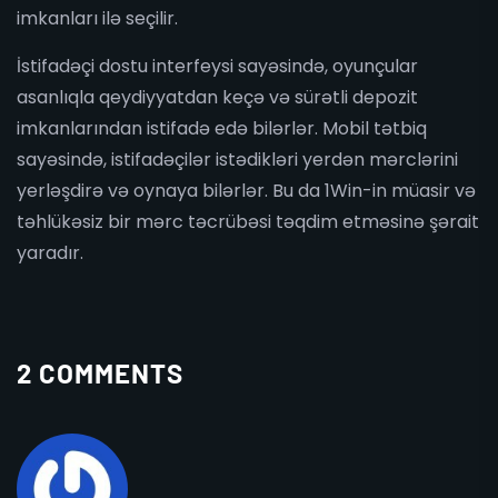
imkanları ilə seçilir.
İstifadəçi dostu interfeysi sayəsində, oyunçular
asanlıqla qeydiyyatdan keçə və sürətli depozit
imkanlarından istifadə edə bilərlər. Mobil tətbiq
sayəsində, istifadəçilər istədikləri yerdən mərclərini
yerləşdirə və oynaya bilərlər. Bu da 1Win-in müasir və
təhlükəsiz bir mərc təcrübəsi təqdim etməsinə şərait
yaradır.
2 COMMENTS