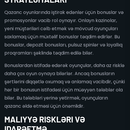
Qazanc oyunlarında iştirak edənlər üçün bonuslar və
promosyonlar vacib rol oynayır. Onlayn kazinolar,
yeni müştəriləri cəlb etmək və mövcud oyunçuları
saxlamaq üçün müxtəlif bonuslar təqdim edirlər. Bu
bonuslar, depozit bonusları, pulsuz spinlər və loyallıq
proqramları şəklində təqdim edilə bilər.
Bonuslardan istifadə edərək oyunçular, daha az risklə
daha çox oyun oynaya bilərlər. Ancaq bonusların
şərtlərini diqqətlə oxumaq və anlamaq vacibdir, çünki
hər bir bonusun istifadəsi üçün müəyyən tələblər ola
bilər. Bu tələbləri yerinə yetirmək, oyunçuların
qazanc əldə etməsi üçün önəmlidir.
MALIYYƏ RISKLƏRI VƏ
IDARƏETMƏ