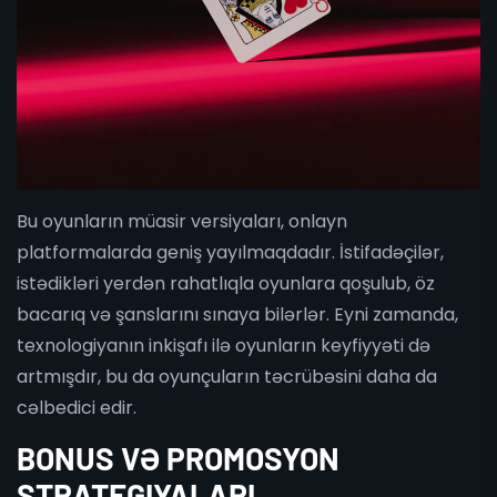
Bu oyunların müasir versiyaları, onlayn
platformalarda geniş yayılmaqdadır. İstifadəçilər,
istədikləri yerdən rahatlıqla oyunlara qoşulub, öz
bacarıq və şanslarını sınaya bilərlər. Eyni zamanda,
texnologiyanın inkişafı ilə oyunların keyfiyyəti də
artmışdır, bu da oyunçuların təcrübəsini daha da
cəlbedici edir.
BONUS VƏ PROMOSYON
STRATEGIYALARI