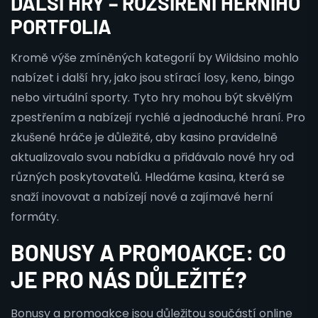
DALŠÍ HRY – ROZŠÍŘENÍ HERNÍHO
PORTFOLIA
Kromě výše zmíněných kategorií by Wildsino mohlo
nabízet i další hry, jako jsou stírací losy, keno, bingo
nebo virtuální sporty. Tyto hry mohou být skvělým
zpestřením a nabízejí rychlé a jednoduché hraní. Pro
zkušené hráče je důležité, aby kasino pravidelně
aktualizovalo svou nabídku a přidávalo nové hry od
různých poskytovatelů. Hledáme kasina, která se
snaží inovovat a nabízejí nové a zajímavé herní
formáty.
BONUSY A PROMOAKCE: CO
JE PRO NÁS DŮLEŽITÉ?
Bonusy a promoakce jsou důležitou součástí online