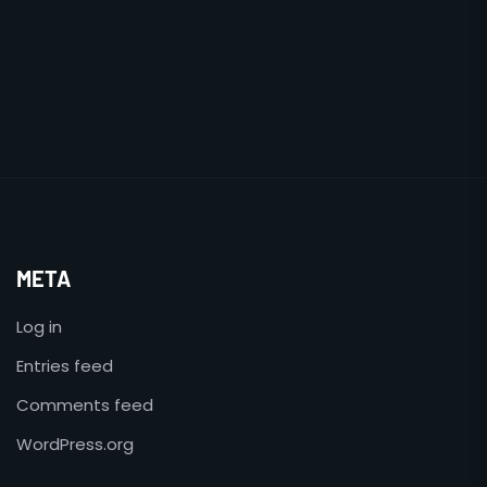
META
Log in
Entries feed
Comments feed
WordPress.org