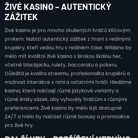
ŽIVÉ KASINO – AUTENTICKÝ
ZÁŽITEK
Živé kasino je pro mnoho zkušených hráčů klíčovým
prvkem. Nabízí autentický zážitek z hraní s reálnými
krupiéry, kteří vedou hru v reálném čase. Wildsino by
mělo mít kvalitní živé kasino s širokou škálou her,
včetně blackjacku, rulety, baccaratu a pokeru.
Důležitá je kvalita streamu, profesionalita krupiérů a
možnost interakce s nimi a ostatními hráči. Hledáme
kasina, která nabízejí různé jazykové varianty a
různé limity sázek, aby vyhověly hráčům s různými
preferencemi. Živé kasino by mělo být dostupné
24/7 a mělo by nabízet různé bonusy a promoakce
pro živé hry.