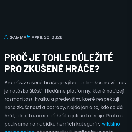
GAMMA
APRIL 30, 2026
PROČ JE TOHLE DŮLEŽITÉ
PRO ZKUŠENÉ HRÁČE?
Pro nás, zkušené hráče, je výběr online kasina víc než
jen otázka štěstí. Hledáme platformy, které nabízejí
rozmanitost, kvalitu a především, které respektují
naše zkušenosti a potřeby. Nejde jen o to, kde se dá
hrát, ale o to, co se dá hrát a jak se to hraje. Proto se
podíváme na nabídku herních kategorií v
wildsino