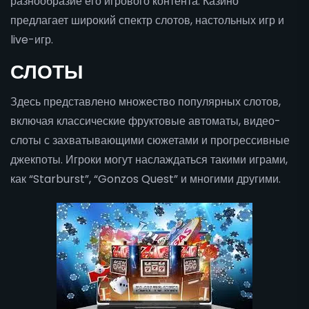
разнообразие его игрового контента. Казино
предлагает широкий спектр слотов, настольных игр и
live-игр.
СЛОТЫ
Здесь представлено множество популярных слотов,
включая классические фруктовые автоматы, видео-
слоты с захватывающими сюжетами и прогрессивные
джекпоты. Игроки могут наслаждаться такими играми,
как “Starburst”, “Gonzos Quest” и многими другими.