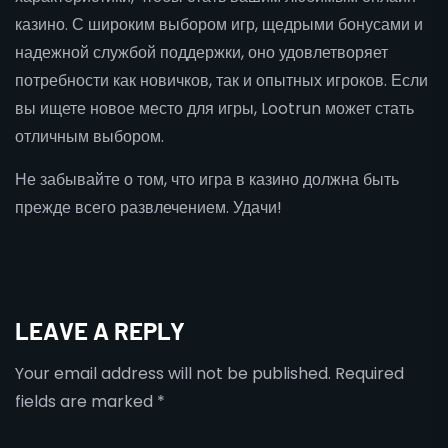
казино. С широким выбором игр, щедрыми бонусами и
надежной службой поддержки, оно удовлетворяет
потребности как новичков, так и опытных игроков. Если
вы ищете новое место для игры, Lootrun может стать
отличным выбором.
Не забывайте о том, что игра в казино должна быть
прежде всего развлечением. Удачи!
LEAVE A REPLY
Your email address will not be published.
Required
fields are marked
*