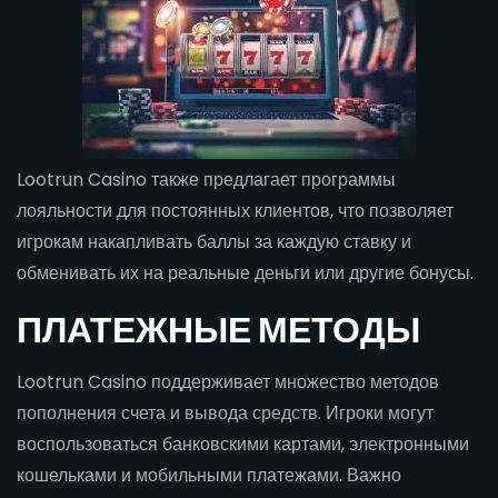
Lootrun Casino также предлагает программы
лояльности для постоянных клиентов, что позволяет
игрокам накапливать баллы за каждую ставку и
обменивать их на реальные деньги или другие бонусы.
ПЛАТЕЖНЫЕ МЕТОДЫ
Lootrun Casino поддерживает множество методов
пополнения счета и вывода средств. Игроки могут
воспользоваться банковскими картами, электронными
кошельками и мобильными платежами. Важно