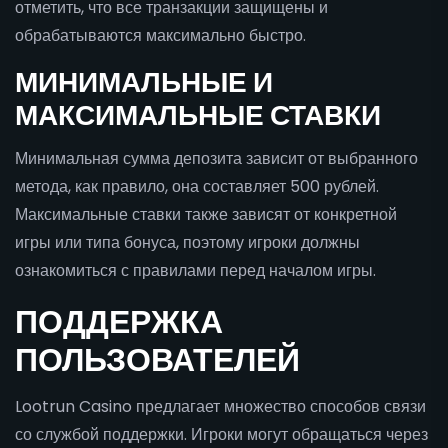
отметить, что все транзакции защищены и
обрабатываются максимально быстро.
МИНИМАЛЬНЫЕ И
МАКСИМАЛЬНЫЕ СТАВКИ
Минимальная сумма депозита зависит от выбранного
метода, как правило, она составляет 500 рублей.
Максимальные ставки также зависят от конкретной
игры или типа бонуса, поэтому игроки должны
ознакомиться с правилами перед началом игры.
ПОДДЕРЖКА
ПОЛЬЗОВАТЕЛЕЙ
Lootrun Casino предлагает множество способов связи
со службой поддержки. Игроки могут обращаться через