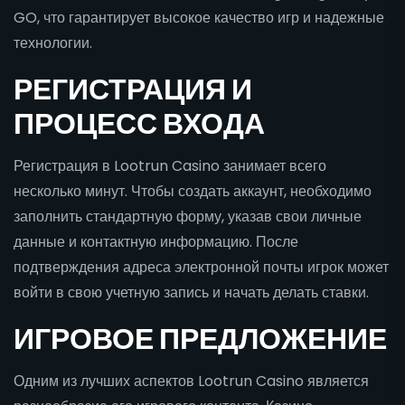
GO, что гарантирует высокое качество игр и надежные
технологии.
РЕГИСТРАЦИЯ И
ПРОЦЕСС ВХОДА
Регистрация в Lootrun Casino занимает всего
несколько минут. Чтобы создать аккаунт, необходимо
заполнить стандартную форму, указав свои личные
данные и контактную информацию. После
подтверждения адреса электронной почты игрок может
войти в свою учетную запись и начать делать ставки.
ИГРОВОЕ ПРЕДЛОЖЕНИЕ
Одним из лучших аспектов Lootrun Casino является