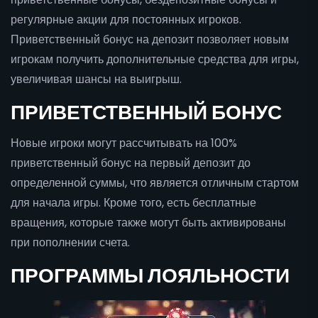
регулярные акции для постоянных игроков.
Приветственный бонус на депозит позволяет новым
игрокам получить дополнительные средства для игры,
увеличивая шансы на выигрыш.
ПРИВЕТСТВЕННЫЙ БОНУС
Новые игроки могут рассчитывать на 100%
приветственный бонус на первый депозит до
определенной суммы, что является отличным стартом
для начала игры. Кроме того, есть бесплатные
вращения, которые также могут быть активированы
при пополнении счета.
ПРОГРАММЫ ЛОЯЛЬНОСТИ