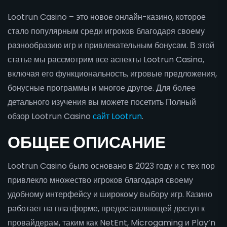
Lootrun Casino – это новое онлайн-казино, которое
стало популярным среди игроков благодаря своему
разнообразию игр и привлекательным бонусам. В этой
статье мы рассмотрим все аспекты Lootrun Casino,
включая его функциональность, игровые предложения,
бонусные программы и многое другое. Для более
детального изучения вы можете посетить Полный
обзор Lootrun Casino
сайт Lootrun
.
ОБЩЕЕ ОПИСАНИЕ
Lootrun Casino было основано в 2023 году и с тех пор
привлекло множество игроков благодаря своему
удобному интерфейсу и широкому выбору игр. Казино
работает на платформе, предоставляющей доступ к
провайдерам, таким как NetEnt, Microgaming и Play’n