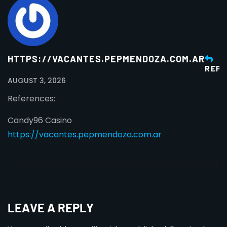
HTTPS://VACANTES.PEPMENDOZA.COM.AR
REPL
AUGUST 3, 2026
References:
Candy96 Casino
https://vacantes.pepmendoza.com.ar
LEAVE A REPLY