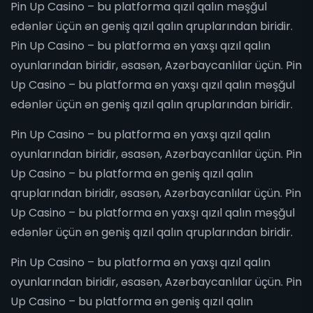
Pin Up Casino – bu platforma qızıl qalın məşğul
edənlər üçün ən geniş qızıl qalın qruplarından biridir.
Pin Up Casino – bu platforma ən yaxşı qızıl qalın
oyunlarından biridir, əsasən, Azərbaycanlılar üçün. Pin
Up Casino – bu platforma ən yaxşı qızıl qalın məşğul
edənlər üçün ən geniş qızıl qalın qruplarından biridir.
Pin Up Casino – bu platforma ən yaxşı qızıl qalın
oyunlarından biridir, əsasən, Azərbaycanlılar üçün. Pin
Up Casino – bu platforma ən geniş qızıl qalın
qruplarından biridir, əsasən, Azərbaycanlılar üçün. Pin
Up Casino – bu platforma ən yaxşı qızıl qalın məşğul
edənlər üçün ən geniş qızıl qalın qruplarından biridir.
Pin Up Casino – bu platforma ən yaxşı qızıl qalın
oyunlarından biridir, əsasən, Azərbaycanlılar üçün. Pin
Up Casino – bu platforma ən geniş qızıl qalın