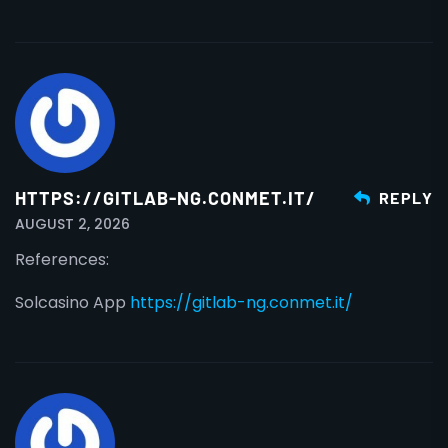
HTTPS://GITLAB-NG.CONMET.IT/
REPLY
AUGUST 2, 2026
References:
Solcasino App
https://gitlab-ng.conmet.it/