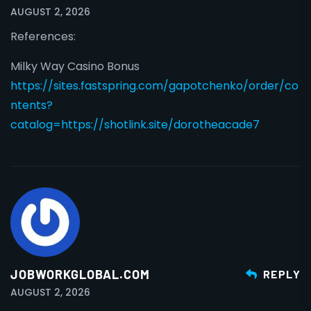
AUGUST 2, 2026
References:
Milky Way Casino Bonus
https://sites.fastspring.com/gapotchenko/order/co
ntents?
catalog=https://shotlink.site/dorotheacade7
JOBWORKGLOBAL.COM
REPLY
AUGUST 2, 2026