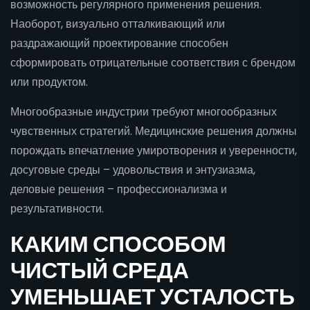
возможность регулярного применения решения.
Наоборот, визуально отталкивающий или
раздражающий проектирование способен
сформировать отрицательные соответствия с брендом
или продуктом.
Многообразные индустрии требуют многообразных
чувственных стратегий. Медицинские решения должны
порождать впечатление умиротворения и уверенности,
досуговые среды – удовольствия и энтузиазма,
деловые решения – профессионализма и
результативности.
КАКИМ СПОСОБОМ
ЧИСТЫЙ СРЕДА
УМЕНЬШАЕТ УСТАЛОСТЬ