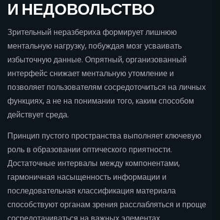
И НЕДОВОЛЬСТВО
Зрительный неразбериха формирует лишнюю
ментальную нагрузку, побуждая мозг усваивать
избыточную данные. Опрятный, организованный
интерфейс снижает ментальную утомление и
позволяет пользователям сосредоточиться на личных
функциях, а не на понимании того, каким способом
действует среда.
Принцип пустого пространства выполняет ключевую
роль в образовании оптического приятности.
Достаточные интервалы между компонентами,
гармоничная насыщенность информации и
последовательная классификация материала
способствуют органам зрения расслабляться и проще
сосредотачиваться на важных элементах.