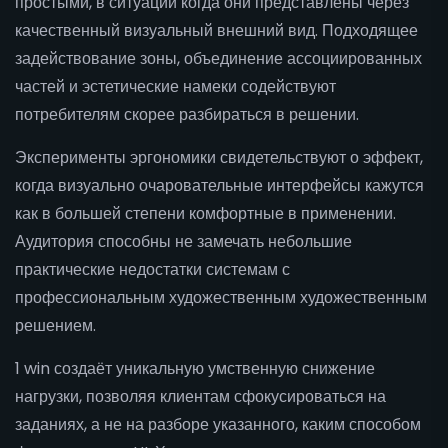
простыми, в ситуации когда они представлены через
качественный визуальный внешний вид. Подходящее
задействование зоны, объединение ассоциированных
частей и эстетические намеки содействуют
потребителям скорее разбираться в решении.
Эксперименты эргономики свидетельствуют о эффект,
когда визуально очаровательные интерфейсы кажутся
как в большей степени комфортные в применении.
Аудитория способны не замечать небольшие
практические недостатки системам с
профессиональным художественным художественным
решением.
1 win создаёт уникальную умственную снижение
нагрузки, позволяя клиентам сфокусироваться на
заданиях, а не на разборе указанного, каким способом