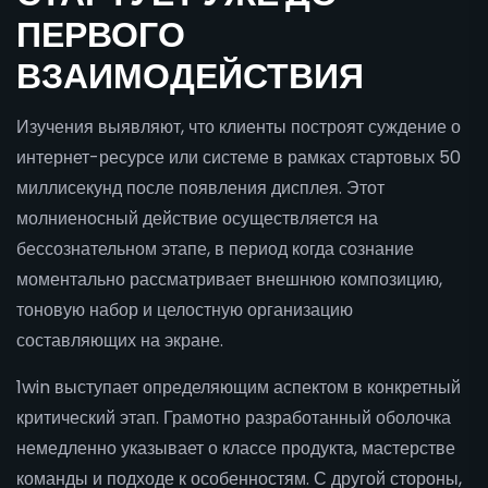
ПЕРВОГО
ВЗАИМОДЕЙСТВИЯ
Изучения выявляют, что клиенты построят суждение о
интернет-ресурсе или системе в рамках стартовых 50
миллисекунд после появления дисплея. Этот
молниеносный действие осуществляется на
бессознательном этапе, в период когда сознание
моментально рассматривает внешнюю композицию,
тоновую набор и целостную организацию
составляющих на экране.
1win выступает определяющим аспектом в конкретный
критический этап. Грамотно разработанный оболочка
немедленно указывает о классе продукта, мастерстве
команды и подходе к особенностям. С другой стороны,