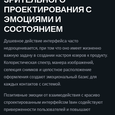
ПРОЕКТИРОВАНИЯ С
ЭМОЦИЯМИ И
СОСТОЯНИЕМ
Душевное действие интерфейса часто
недооценивается, при том что оно имеет жизненно
важную задачу в создании настроя юзеров к продукту.
Колористическая спектр, манера изображений,
селекция снимков и целостное расположение
оформления создают эмоциональный базис для
каждых контактов с системой.
Позитивные эмоции от взаимодействия с красиво
спроектированным интерфейсом 1вин содействуют
приверженности пользователей и повышают