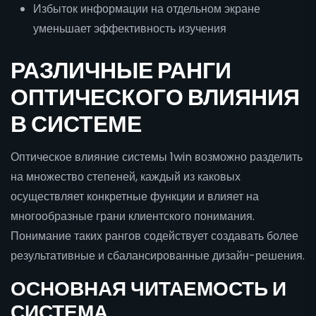
Избыток информации на отдельном экране
уменьшает эффективность изучения
РАЗЛИЧНЫЕ РАНГИ
ОПТИЧЕСКОГО ВЛИЯНИЯ
В СИСТЕМЕ
Оптическое влияние системы 1win возможно разделить
на множество степеней, каждый из каковых
осуществляет конкретные функции и влияет на
многообразные грани клиентского понимания.
Понимание таких рангов содействует создавать более
результативные и сбалансированные дизайн-решения.
ОСНОВНАЯ ЧИТАЕМОСТЬ И
СИСТЕМА