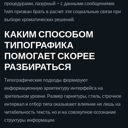
процедурами, лазурный – с данными сообщениями.
1win призван брать в расчет эти социальные связи при
выборе хроматических решений.
КАКИМ СПОСОБОМ
ТИПОГРАФИКА
ПОМОГАЕТ СКОРЕЕ
РАЗБИРАТЬСЯ
Типографические подходы формируют
информационную архитектуру интерфейса на
зрительном уровне. Размер гарнитуры, стиль, строчное
интервал и отбор типа оказывают влияние не лишь на
читабельность текста, но и на совокупное осознание
структуры информации.