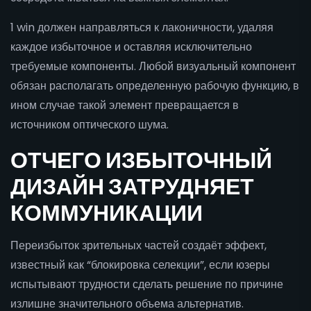
1 win должен направляться к лаконичности, удаляя
каждое избыточное и оставляя исключительно
требуемые компоненты. Любой визуальный компонент
обязан располагать определенную рабочую функцию, в
ином случае такой элемент превращается в
источником оптического шума.
ОТЧЕГО ИЗБЫТОЧНЫЙ
ДИЗАЙН ЗАТРУДНЯЕТ
КОММУНИКАЦИИ
Переизбыток зрительных частей создаёт эффект,
известный как “блокировка селекции”, если юзеры
испытывают трудности сделать решение по причине
излишне значительного объема альтернатив.