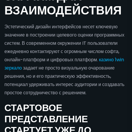
ВЗАИМОДЕЙСТВИЯ
Эстетический дизайн интерфейсов несет ключевую
значение в построении целевого оценки программных
систем. В современном окружении IT пользователи
ежедневно контактируют с огромным числом софта,
онлайн-платформ и цифровых платформ.
казино 1win
зеркало
задает не просто визуальную очарование
решения, но и его практическую эффективность,
потенциал удерживать интерес аудитории и создавать
простое сотрудничество с решением.
СТАРТОВОЕ
ПРЕДСТАВЛЕНИЕ
СТАРТУЕТ УЖЕ ДО