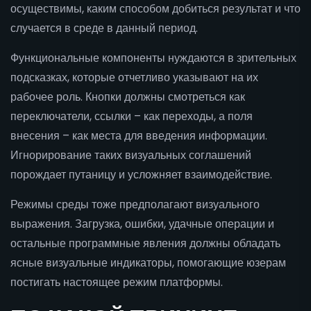
осуществимы, каким способом добиться результат и что
случается в среде в данный период.
Функциональные компоненты нуждаются в зрительных
подсказках, которые отчетливо указывают на их
рабочее роль. Кнопки должны смотреться как
переключатели, ссылки – как переходы, а поля
внесения – как места для введения информации.
Игнорирование таких визуальных соглашений
порождает путаницу и усложняет взаимодействие.
Режимы среды тоже предполагают визуального
выражения. Загрузка, ошибки, удачные операции и
остальные программные явления должны обладать
ясные визуальные индикаторы, помогающие юзерам
постигать настоящее режим платформы.