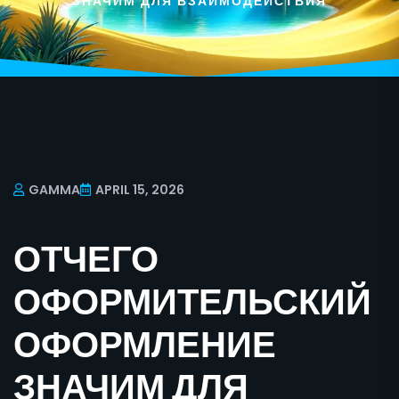
ЗНАЧИМ ДЛЯ ВЗАИМОДЕЙСТВИЯ
GAMMA
APRIL 15, 2026
ОТЧЕГО
ОФОРМИТЕЛЬСКИЙ
ОФОРМЛЕНИЕ
ЗНАЧИМ ДЛЯ