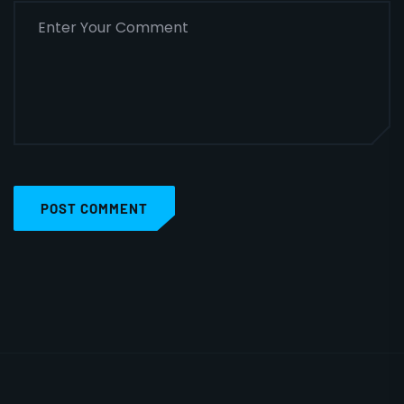
POST COMMENT