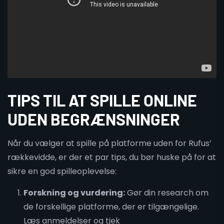
TIPS TIL AT SPILLE ONLINE
UDEN BEGRÆNSNINGER
Når du vælger at spille på platforme uden for Rufus’
rækkevidde, er der et par tips, du bør huske på for at
sikre en god spilleoplevelse:
Forskning og vurdering:
Gør din research om
de forskellige platforme, der er tilgængelige.
Læs anmeldelser og tjek