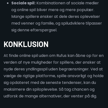
Sociale spil:
Kombinationen af sociale medier
og online spil bliver mere og mere populær.
Mange spillere ønsker at dele deres oplevelser
med venner og familie, og spiludviklere tilpasser
sig denne efterspørgsel.
KONKLUSION
At finde online spil uden om Rufus kan åbne op for en
verden af nye muligheder for spillere, der ønsker at
nyde deres yndlingsspil uden begrænsninger. Ved at
vælge de rigtige platforme, spille ansvarligt og holde
sig opdateret med de seneste tendenser, kan du
maksimere din spiloplevelse. Så tag chancen og
udforsk de mange alternativer, der venter på dig.