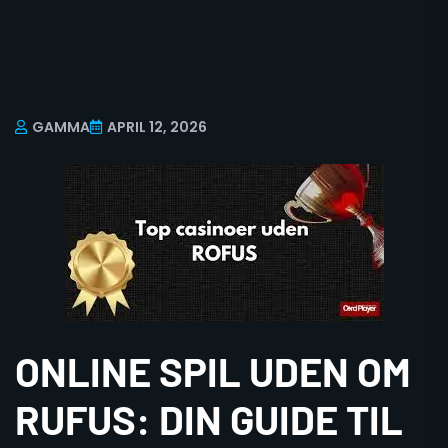
GAMMA
APRIL 12, 2026
ONLINE SPIL UDEN OM
RUFUS: DIN GUIDE TIL