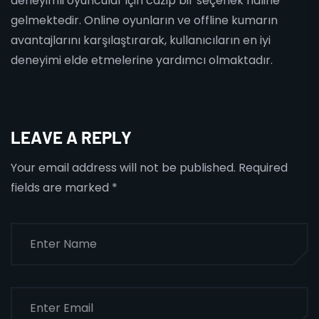
deneyimli oyuncular için cazip bir seçenek haline
gelmektedir. Online oyunların ve offline kumarın
avantajlarını karşılaştırarak, kullanıcıların en iyi
deneyimi elde etmelerine yardımcı olmaktadır.
LEAVE A REPLY
Your email address will not be published.
Required
fields are marked
*