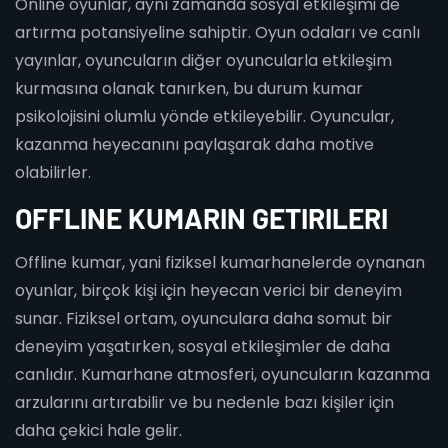
Online oyunlar, aynı zamanda sosyal etkileşimi de
artırma potansiyeline sahiptir. Oyun odaları ve canlı
yayınlar, oyuncuların diğer oyuncularla etkileşim
kurmasına olanak tanırken, bu durum kumar
psikolojisini olumlu yönde etkileyebilir. Oyuncular,
kazanma heyecanını paylaşarak daha motive
olabilirler.
OFFLINE KUMARIN GETIRILERI
Offline kumar, yani fiziksel kumarhanelerde oynanan
oyunlar, birçok kişi için heyecan verici bir deneyim
sunar. Fiziksel ortam, oyunculara daha somut bir
deneyim yaşatırken, sosyal etkileşimler de daha
canlıdır. Kumarhane atmosferi, oyuncuların kazanma
arzularını artırabilir ve bu nedenle bazı kişiler için
daha çekici hale gelir.