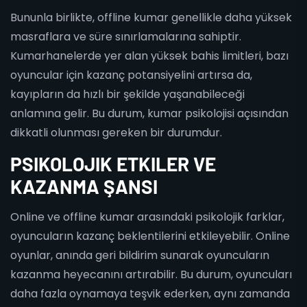
Bununla birlikte, offline kumar genellikle daha yüksek
masraflara ve süre sınırlamalarına sahiptir.
Kumarhanelerde yer alan yüksek bahis limitleri, bazı
oyuncular için kazanç potansiyelini artırsa da,
kayıpların da hızlı bir şekilde yaşanabileceği
anlamına gelir. Bu durum, kumar psikolojisi açısından
dikkatli olunması gereken bir durumdur.
PSIKOLOJIK ETKILER VE
KAZANMA ŞANSI
Online ve offline kumar arasındaki psikolojik farklar,
oyuncuların kazanç beklentilerini etkileyebilir. Online
oyunlar, anında geri bildirim sunarak oyuncuların
kazanma heyecanını artırabilir. Bu durum, oyuncuları
daha fazla oynamaya teşvik ederken, aynı zamanda