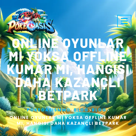
ONLINE OYUNLAR
MI YOKSA OFFLINE
KUMAR MI, HANGISI
DAHA KAZANÇLI
BETPARK
>
>
>
POKEOASISMMO
BLOG
BLOG
ONLINE OYUNLAR MI YOKSA OFFLINE KUMAR
MI, HANGISI DAHA KAZANÇLI BETPARK