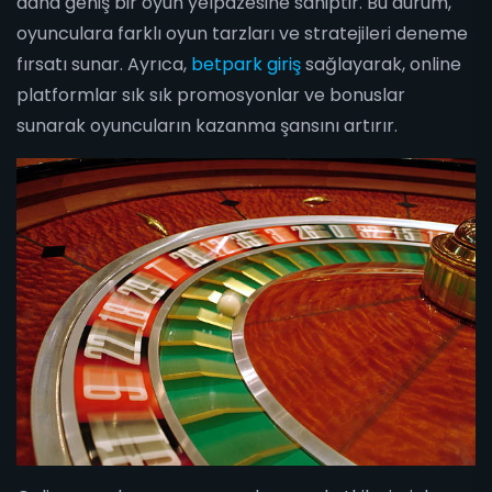
daha geniş bir oyun yelpazesine sahiptir. Bu durum,
oyunculara farklı oyun tarzları ve stratejileri deneme
fırsatı sunar. Ayrıca,
betpark giriş
sağlayarak, online
platformlar sık sık promosyonlar ve bonuslar
sunarak oyuncuların kazanma şansını artırır.