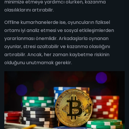
minimize etmeye yardımcı olurken, kazanma
olasılıklarını artırabilir.
Offline kumarhanelerde ise, oyuncuların fiziksel
ortamı iyi analiz etmesi ve sosyal etkileşimlerden
yararlanması önemlidir. Arkadaşlarla oynanan
oyunlar, stresi azaltabilir ve kazanma olasılığını
artırabilir. Ancak, her zaman kaybetme riskinin
olduğunu unutmamak gerekir.