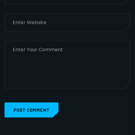
POST COMMENT