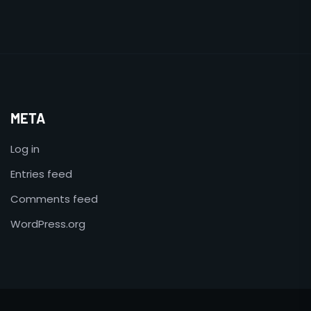
META
Log in
Entries feed
Comments feed
WordPress.org