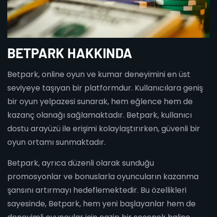
BETPARK HAKKINDA
Betpark, online oyun ve kumar deneyimini en üst
seviyeye taşıyan bir platformdur. Kullanıcılara geniş
bir oyun yelpazesi sunarak, hem eğlence hem de
kazanç olanağı sağlamaktadır. Betpark, kullanıcı
dostu arayüzü ile erişimi kolaylaştırırken, güvenli bir
oyun ortamı sunmaktadır.
Betpark, ayrıca düzenli olarak sunduğu
promosyonlar ve bonuslarla oyuncuların kazanma
şansını artırmayı hedeflemektedir. Bu özellikleri
sayesinde, Betpark, hem yeni başlayanlar hem de