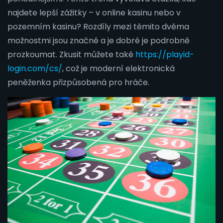
najdete lepší zážitky – v online kasinu nebo v
pozemním kasinu? Rozdíly mezi těmito dvěma
možnostmi jsou značné a je dobré je podrobně
prozkoumat. Zkusit můžete také
https://playid-
login.com/cs/
, což je moderní elektronická
peněženka přizpůsobená pro hráče.