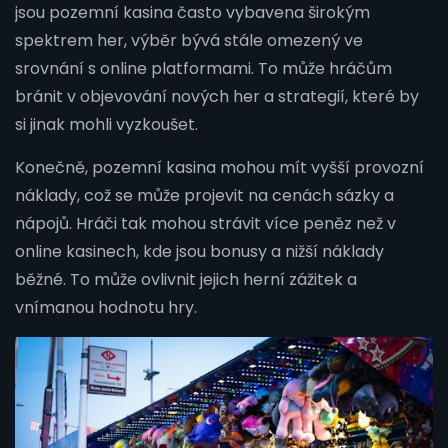
jsou pozemní kasina často vybavena širokým
spektrem her, výběr bývá stále omezený ve
srovnání s online platformami. To může hráčům
bránit v objevování nových her a strategií, které by
si jinak mohli vyzkoušet.
Konečně, pozemní kasina mohou mít vyšší provozní
náklady, což se může projevit na cenách sázky a
nápojů. Hráči tak mohou strávit více peněz než v
online kasinech, kde jsou bonusy a nižší náklady
běžné. To může ovlivnit jejich herní zážitek a
vnímanou hodnotu hry.