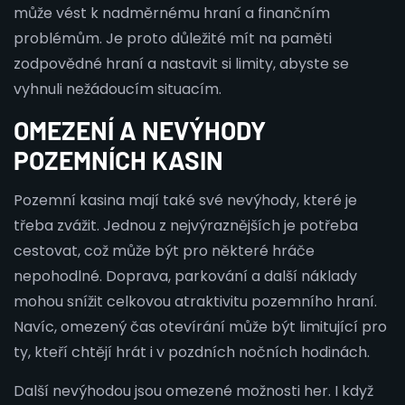
může vést k nadměrnému hraní a finančním
problémům. Je proto důležité mít na paměti
zodpovědné hraní a nastavit si limity, abyste se
vyhnuli nežádoucím situacím.
OMEZENÍ A NEVÝHODY
POZEMNÍCH KASIN
Pozemní kasina mají také své nevýhody, které je
třeba zvážit. Jednou z nejvýraznějších je potřeba
cestovat, což může být pro některé hráče
nepohodlné. Doprava, parkování a další náklady
mohou snížit celkovou atraktivitu pozemního hraní.
Navíc, omezený čas otevírání může být limitující pro
ty, kteří chtějí hrát i v pozdních nočních hodinách.
Další nevýhodou jsou omezené možnosti her. I když