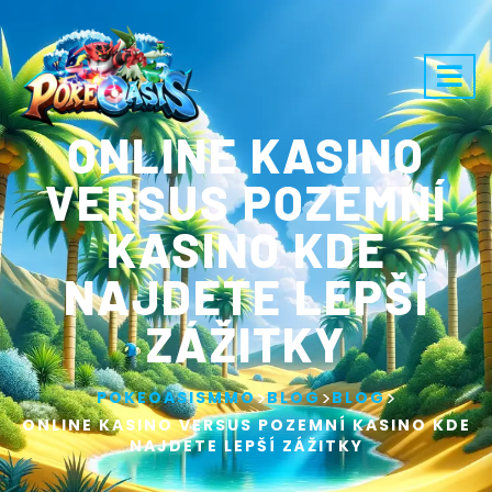
ONLINE KASINO
VERSUS POZEMNÍ
KASINO KDE
NAJDETE LEPŠÍ
ZÁŽITKY
>
>
>
POKEOASISMMO
BLOG
BLOG
ONLINE KASINO VERSUS POZEMNÍ KASINO KDE
NAJDETE LEPŠÍ ZÁŽITKY