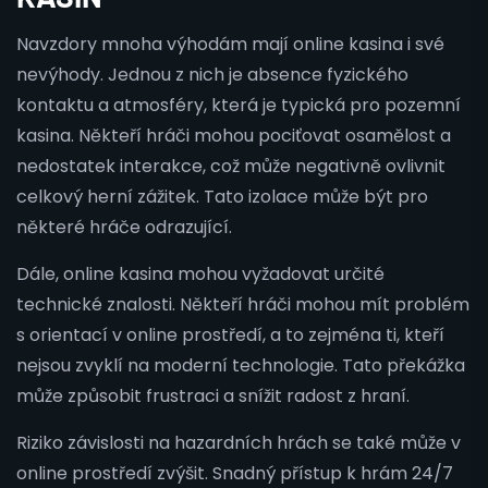
Navzdory mnoha výhodám mají online kasina i své
nevýhody. Jednou z nich je absence fyzického
kontaktu a atmosféry, která je typická pro pozemní
kasina. Někteří hráči mohou pociťovat osamělost a
nedostatek interakce, což může negativně ovlivnit
celkový herní zážitek. Tato izolace může být pro
některé hráče odrazující.
Dále, online kasina mohou vyžadovat určité
technické znalosti. Někteří hráči mohou mít problém
s orientací v online prostředí, a to zejména ti, kteří
nejsou zvyklí na moderní technologie. Tato překážka
může způsobit frustraci a snížit radost z hraní.
Riziko závislosti na hazardních hrách se také může v
online prostředí zvýšit. Snadný přístup k hrám 24/7