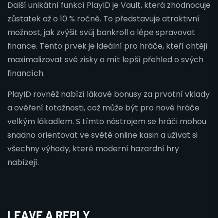
Další unikátní funkcí PlayID je Vault, která zhodnocuje
zůstatek až o 10 % ročně. To představuje atraktivní
možnost, jak zvýšit svůj bankroll a lépe spravovat
finance. Tento prvek je ideální pro hráče, kteří chtějí
maximalizovat své zisky a mít lepší přehled o svých
financích.
PlayID rovněž nabízí lákavé bonusy za prvotní vklady
a ověření totožnosti, což může být pro nové hráče
velkým lákadlem. S tímto nástrojem se hráči mohou
snadno orientovat ve světě online kasin a užívat si
všechny výhody, které moderní hazardní hry
nabízejí.
LEAVE A REPLY