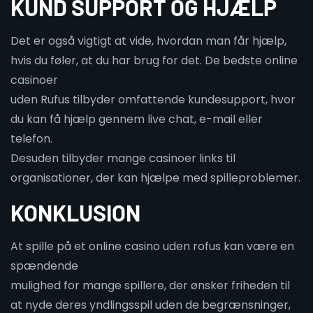
KUND SUPPORT OG HJÆLP
Det er også vigtigt at vide, hvordan man får hjælp,
hvis du føler, at du har brug for det. De bedste online
casinoer
uden Rufus tilbyder omfattende kundesupport, hvor
du kan få hjælp gennem live chat, e-mail eller
telefon.
Desuden tilbyder mange casinoer links til
organisationer, der kan hjælpe med spilleproblemer.
KONKLUSION
At spille på et online casino uden rofus kan være en
spændende
mulighed for mange spillere, der ønsker friheden til
at nyde deres yndlingsspil uden de begrænsninger,