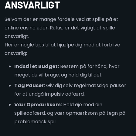
ANSVARLIGT
Selvom der er mange fordele ved at spille på et
online casino uden Rufus, er det vigtigt at spille
ansvarligt.
Her er nogle tips til at hjælpe dig med at forblive
ansvarlig:
Indstil et Budget:
Bestem på forhånd, hvor
meget du vil bruge, og hold dig til det.
Tag Pauser:
Giv dig selv regelmæssige pauser
for at undgå impulsiv adfærd.
Vær Opmærksom:
Hold øje med din
spilleadfærd, og vær opmærksom på tegn på
problematisk spil.