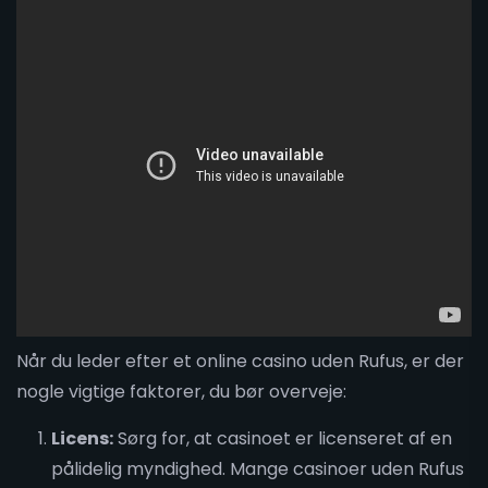
Når du leder efter et online casino uden Rufus, er der
nogle vigtige faktorer, du bør overveje:
Licens:
Sørg for, at casinoet er licenseret af en
pålidelig myndighed. Mange casinoer uden Rufus