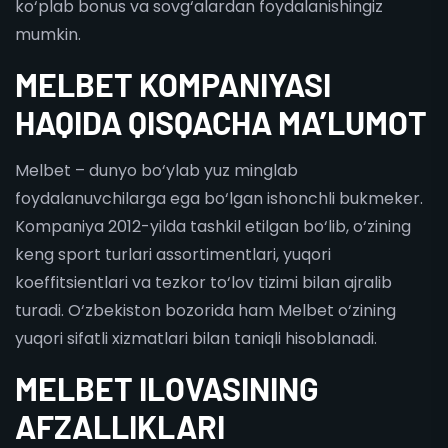
ko‘plab bonus va sovg‘alardan foydalanishingiz
mumkin.
MELBET KOMPANIYASI
HAQIDA QISQACHA MA’LUMOT
Melbet – dunyo bo‘ylab yuz minglab
foydalanuvchilarga ega bo‘lgan ishonchli bukmeker.
Kompaniya 2012-yilda tashkil etilgan bo‘lib, o‘zining
keng sport turlari assortimentlari, yuqori
koeffitsientlari va tezkor to‘lov tizimi bilan ajralib
turadi. O‘zbekiston bozorida ham Melbet o‘zining
yuqori sifatli xizmatlari bilan taniqli hisoblanadi.
MELBET ILOVASINING
AFZALLIKLARI