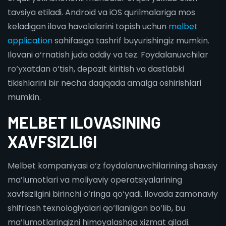
tavsiya etiladi. Android va iOS qurilmalariga mos
keladigan ilova havolalarini topish uchun
melbet
application
sahifasiga tashrif buyurishingiz mumkin.
Ilovani o‘rnatish juda oddiy va tez. Foydalanuvchilar
ro‘yxatdan o‘tish, depozit kiritish va dastlabki
tikishlarini bir necha daqiqada amalga oshirishlari
mumkin.
MELBET ILOVASINING
XAVFSIZLIGI
Melbet kompaniyasi o‘z foydalanuvchilarining shaxsiy
ma’lumotlari va moliyaviy operatsiyalarining
xavfsizligini birinchi o‘ringa qo‘yadi. Ilovada zamonaviy
shifrlash texnologiyalari qo‘llanilgan bo‘lib, bu
ma’lumotlaringizni himoyalashga xizmat qiladi.