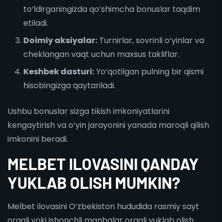
to‘ldirganingizda qo‘shimcha bonuslar taqdim
etiladi.
Doimiy aksiyalar:
Turnirlar, sovrinli o‘yinlar va
cheklangan vaqt uchun maxsus takliflar.
Keshbek dasturi:
Yo‘qotilgan pulning bir qismi
hisobingizga qaytariladi.
Ushbu bonuslar sizga tikish imkoniyatlarini
kengaytirish va o‘yin jarayonini yanada maroqli qilish
imkonini beradi.
MELBET ILOVASINI QANDAY
YUKLAB OLISH MUMKIN?
Melbet ilovasini O‘zbekiston hududida rasmiy sayt
orqali yoki ishonchli manbalar orqali yuklab olish