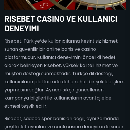
RISEBET CASINO VE KULLANICI
DENEYIMI
Risebet, Türkiye’de kullanıcılarına kesintisiz hizmet
sunan güvenilir bir online bahis ve casino
platformudur. Kullanıcı deneyimini öncelikli hedef
olarak belirleyen Risebet, yüksek kaliteli hizmet ve
müşteri desteği sunmaktadır. Türkçe dil desteği,
kullanıcıların platformda daha rahat bir şekilde işlem
yapmasını sağlar. Ayrıca, sıkça güncellenen
kampanya bilgileri ile kullanıcıların avantaj elde
etmesi teşvik edilir.
Risebet, sadece spor bahisleri değil, aynı zamanda
çeşitli slot oyunları ve canlı casino deneyimi de sunar.