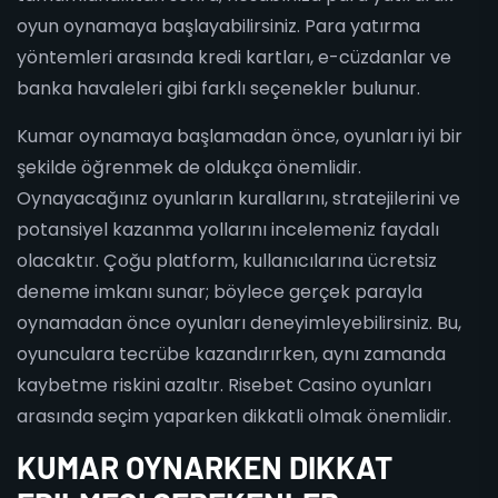
oyun oynamaya başlayabilirsiniz. Para yatırma
yöntemleri arasında kredi kartları, e-cüzdanlar ve
banka havaleleri gibi farklı seçenekler bulunur.
Kumar oynamaya başlamadan önce, oyunları iyi bir
şekilde öğrenmek de oldukça önemlidir.
Oynayacağınız oyunların kurallarını, stratejilerini ve
potansiyel kazanma yollarını incelemeniz faydalı
olacaktır. Çoğu platform, kullanıcılarına ücretsiz
deneme imkanı sunar; böylece gerçek parayla
oynamadan önce oyunları deneyimleyebilirsiniz. Bu,
oyunculara tecrübe kazandırırken, aynı zamanda
kaybetme riskini azaltır. Risebet Casino oyunları
arasında seçim yaparken dikkatli olmak önemlidir.
KUMAR OYNARKEN DIKKAT