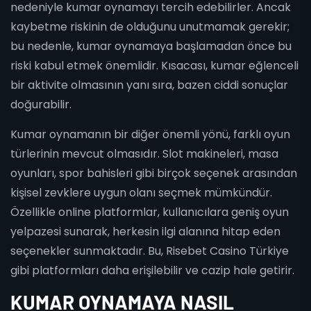
nedeniyle kumar oynamayı tercih edebilirler. Ancak
kaybetme riskinin de olduğunu unutmamak gerekir;
bu nedenle, kumar oynamaya başlamadan önce bu
riski kabul etmek önemlidir. Kısacası, kumar eğlenceli
bir aktivite olmasının yanı sıra, bazen ciddi sonuçlar
doğurabilir.
Kumar oynamanın bir diğer önemli yönü, farklı oyun
türlerinin mevcut olmasıdır. Slot makineleri, masa
oyunları, spor bahisleri gibi birçok seçenek arasından
kişisel zevklere uygun olanı seçmek mümkündür.
Özellikle online platformlar, kullanıcılara geniş oyun
yelpazesi sunarak, herkesin ilgi alanına hitap eden
seçenekler sunmaktadır. Bu, Risebet Casino Türkiye
gibi platformları daha erişilebilir ve cazip hale getirir.
KUMAR OYNAMAYA NASIL