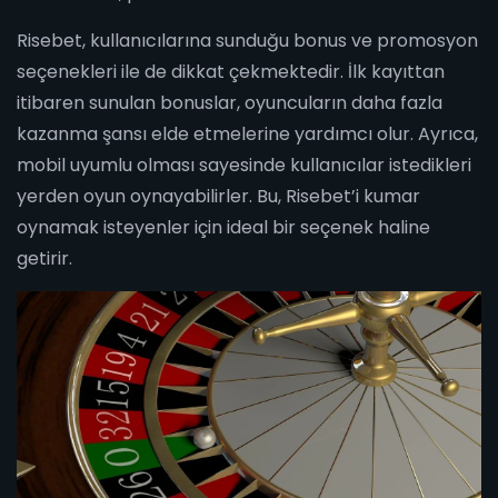
Risebet, kullanıcılarına sunduğu bonus ve promosyon
seçenekleri ile de dikkat çekmektedir. İlk kayıttan
itibaren sunulan bonuslar, oyuncuların daha fazla
kazanma şansı elde etmelerine yardımcı olur. Ayrıca,
mobil uyumlu olması sayesinde kullanıcılar istedikleri
yerden oyun oynayabilirler. Bu, Risebet’i kumar
oynamak isteyenler için ideal bir seçenek haline
getirir.