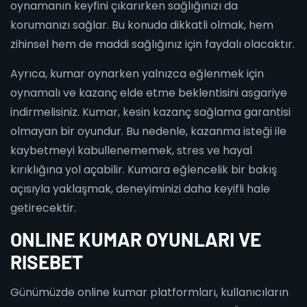
oynamanın keyfini çıkarırken sağlığınızı da
korumanızı sağlar. Bu konuda dikkatli olmak, hem
zihinsel hem de maddi sağlığınız için faydalı olacaktır.
Ayrıca, kumar oynarken yalnızca eğlenmek için
oynamalı ve kazanç elde etme beklentisini asgariye
indirmelisiniz. Kumar, kesin kazanç sağlama garantisi
olmayan bir oyundur. Bu nedenle, kazanma isteği ile
kaybetmeyi kabullenememek, stres ve hayal
kırıklığına yol açabilir. Kumara eğlencelik bir bakış
açısıyla yaklaşmak, deneyiminizi daha keyifli hale
getirecektir.
ONLINE KUMAR OYUNLARI VE
RISEBET
Günümüzde online kumar platformları, kullanıcıların