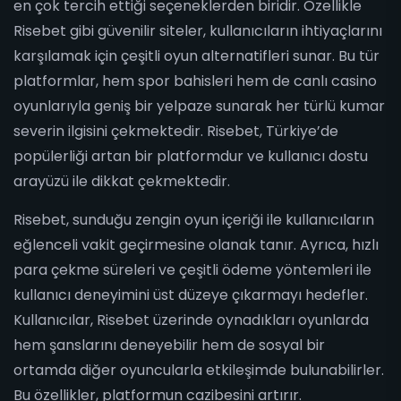
en çok tercih ettiği seçeneklerden biridir. Özellikle
Risebet gibi güvenilir siteler, kullanıcıların ihtiyaçlarını
karşılamak için çeşitli oyun alternatifleri sunar. Bu tür
platformlar, hem spor bahisleri hem de canlı casino
oyunlarıyla geniş bir yelpaze sunarak her türlü kumar
severin ilgisini çekmektedir. Risebet, Türkiye’de
popülerliği artan bir platformdur ve kullanıcı dostu
arayüzü ile dikkat çekmektedir.
Risebet, sunduğu zengin oyun içeriği ile kullanıcıların
eğlenceli vakit geçirmesine olanak tanır. Ayrıca, hızlı
para çekme süreleri ve çeşitli ödeme yöntemleri ile
kullanıcı deneyimini üst düzeye çıkarmayı hedefler.
Kullanıcılar, Risebet üzerinde oynadıkları oyunlarda
hem şanslarını deneyebilir hem de sosyal bir
ortamda diğer oyuncularla etkileşimde bulunabilirler.
Bu özellikler, platformun cazibesini artırır.