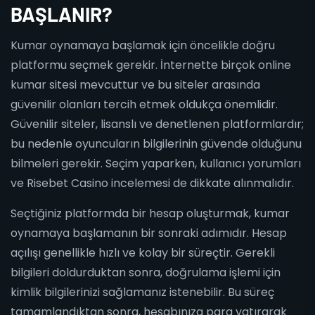
BAŞLANIR?
Kumar oynamaya başlamak için öncelikle doğru
platformu seçmek gerekir. İnternette birçok online
kumar sitesi mevcuttur ve bu siteler arasında
güvenilir olanları tercih etmek oldukça önemlidir.
Güvenilir siteler, lisanslı ve denetlenen platformlardır;
bu nedenle oyuncuların bilgilerinin güvende olduğunu
bilmeleri gerekir. Seçim yaparken, kullanıcı yorumları
ve Risebet Casino incelemesi de dikkate alınmalıdır.
Seçtiğiniz platformda bir hesap oluşturmak, kumar
oynamaya başlamanın bir sonraki adımıdır. Hesap
açılışı genellikle hızlı ve kolay bir süreçtir. Gerekli
bilgileri doldurduktan sonra, doğrulama işlemi için
kimlik bilgilerinizi sağlamanız istenebilir. Bu süreç
tamamlandıktan sonra, hesabınıza para yatırarak