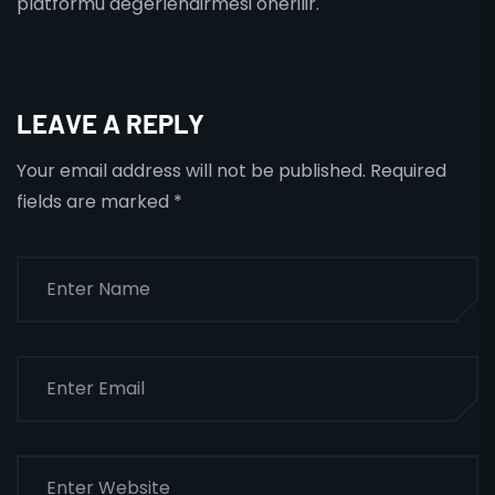
platformu değerlendirmesi önerilir.
LEAVE A REPLY
Your email address will not be published.
Required
fields are marked
*