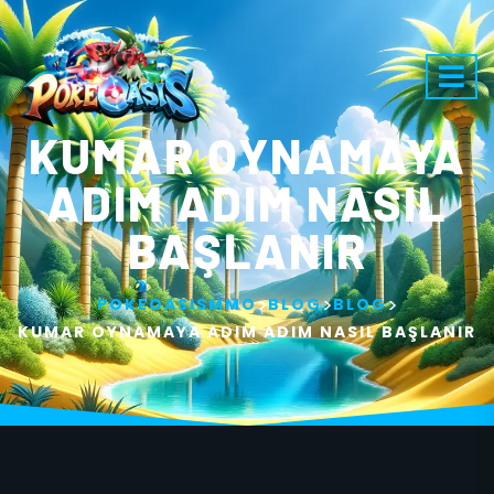
KUMAR OYNAMAYA
ADIM ADIM NASIL
BAŞLANIR
>
>
>
POKEOASISMMO
BLOG
BLOG
KUMAR OYNAMAYA ADIM ADIM NASIL BAŞLANIR