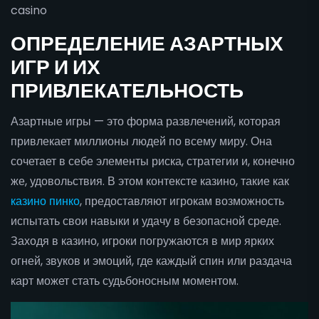
casino
ОПРЕДЕЛЕНИЕ АЗАРТНЫХ
ИГР И ИХ
ПРИВЛЕКАТЕЛЬНОСТЬ
Азартные игры — это форма развлечений, которая
привлекает миллионы людей по всему миру. Она
сочетает в себе элементы риска, стратегии и, конечно
же, удовольствия. В этом контексте казино, такие как
казино пинко
, предоставляют игрокам возможность
испытать свои навыки и удачу в безопасной среде.
Заходя в казино, игроки погружаются в мир ярких
огней, звуков и эмоций, где каждый спин или раздача
карт может стать судьбоносным моментом.