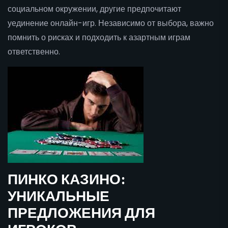
социальном окружении, другие предпочитают
уединение онлайн-игр. Независимо от выбора, важно
помнить о рисках и подходить к азартным играм
ответственно.
ПИНКО КАЗИНО:
УНИКАЛЬНЫЕ
ПРЕДЛОЖЕНИЯ ДЛЯ