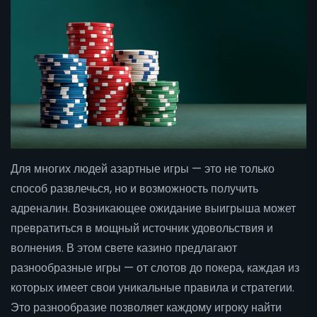
Для многих людей азартные игры — это не только
способ развлечься, но и возможность получить
адреналин. Возникающее ожидание выигрыша может
превратиться в мощный источник удовольствия и
волнения. В этом свете казино предлагают
разнообразные игры — от слотов до покера, каждая из
которых имеет свои уникальные правила и стратегии.
Это разнообразие позволяет каждому игроку найти