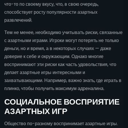
что-то по своему вкусу, что, в свою очередь,
способствует росту популярности азартных
развлечений.
Тем не менее, необходимо учитывать риски, связанные
с азартными играми. Игроки могут потерять не только
деньги, но и время, а в некоторых случаях — даже
доверие к себе и окружающим. Однако многие
воспринимают эти риски как часть удовольствия, что
делает азартные игры интересными и
захватывающими. Например, важно знать, где играть в
плинко, чтобы получить максимум адреналина.
СОЦИАЛЬНОЕ ВОСПРИЯТИЕ
АЗАРТНЫХ ИГР
Общество по-разному воспринимает азартные игры.