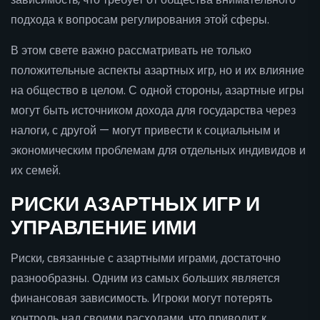
подхода к вопросам регулирования этой сферы.
В этом свете важно рассматривать не только
положительные аспекты азартных игр, но и их влияние
на общество в целом. С одной стороны, азартные игры
могут быть источником дохода для государства через
налоги, с другой — могут привести к социальным и
экономическим проблемам для отдельных индивидов и
их семей.
РИСКИ АЗАРТНЫХ ИГР И
УПРАВЛЕНИЕ ИМИ
Риски, связанные с азартными играми, достаточно
разнообразны. Одним из самых больших является
финансовая зависимость. Игроки могут потерять
контроль над своими расходами, что приводит к