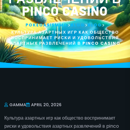
PINCO CASINO
>
>
>
POKEOASISMMO
BLOG
BLOG
КУЛЬТУРА АЗАРТНЫХ ИГР КАК ОБЩЕСТВО
ВОСПРИНИМАЕТ РИСКИ И УДОВОЛЬСТВИЯ
АЗАРТНЫХ РАЗВЛЕЧЕНИЙ В PINCO CASINO
GAMMA
APRIL 20, 2026
Культура азартных игр как общество воспринимает
риски и удовольствия азартных развлечений в pinco