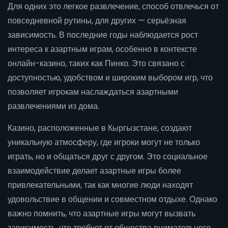
Для одних это легкое развлечение, способ отвлечься от
повседневной рутины, для других — серьёзная
зависимость. В последние годы наблюдается рост
интереса к азартным играм, особенно в контексте
онлайн-казино, таких как Пинко. Это связано с
доступностью, удобством и широким выбором игр, что
позволяет игрокам наслаждаться азартными
развлечениями из дома.
Казино, расположенные в Кыргызстане, создают
уникальную атмосферу, где игроки могут не только
играть, но и общаться друг с другом. Это социальное
взаимодействие делает азартные игры более
привлекательными, так как многие люди находят
удовольствие в общении и совместном отдыхе. Однако
важно помнить, что азартные игры могут вызвать
зависимость, что требует от общества внимательного