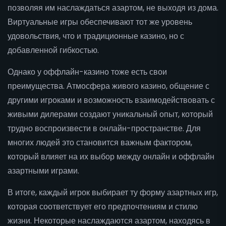
позволяя им наслаждаться азартом, не выходя из дома.
Виртуальные игры обеспечивают тот же уровень
удовольствия, что и традиционные казино, но с
добавленной гибкостью.
Однако у оффлайн-казино тоже есть свои
преимущества. Атмосфера живого казино, общение с
другими игроками и возможность взаимодействовать с
живыми дилерами создают уникальный опыт, который
трудно воспроизвести в онлайн-пространстве. Для
многих людей это становится важным фактором,
который влияет на их выбор между онлайн и оффлайн
азартными играми.
В итоге, каждый игрок выбирает ту форму азартных игр,
которая соответствует его предпочтениям и стилю
жизни. Некоторые наслаждаются азартом, находясь в