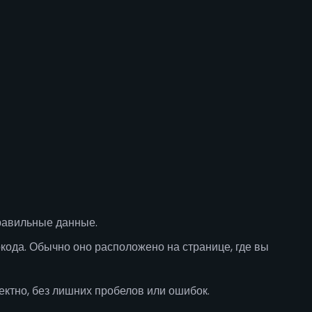
правильные данные.
кода. Обычно оно расположено на странице, где вы
ктно, без лишних пробелов или ошибок.