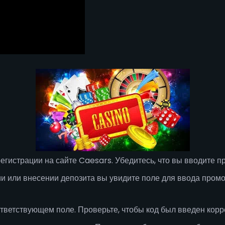
регистрации на сайте Caesars. Убедитесь, что вы вводите 
и или внесении депозита вы увидите поле для ввода промо
ветствующем поле. Проверьте, чтобы код был введен корре