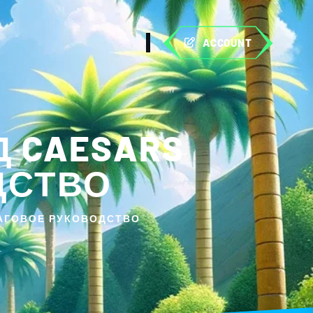
ACCOUNT
 CAESARS
ДСТВО
АГОВОЕ РУКОВОДСТВО