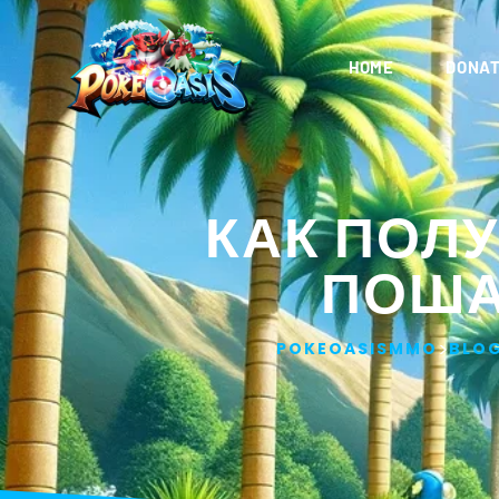
HOME
DONAT
КАК ПОЛ
ПОША
>
POKEOASISMMO
BLO