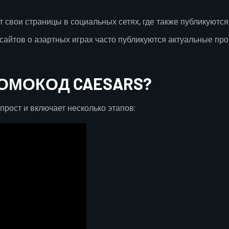
 свои страницы в социальных сетях, где также публикуют
айтов о азартных играх часто публикуются актуальные пр
ОМОКОД CAESARS?
рост и включает несколько этапов: