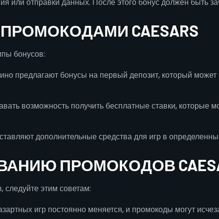
я или отправки данных. После этого бонус должен быть зач
 ПРОМОКОДАМИ CAESARS
ипы бонусов:
ино предлагают бонусы на первый депозит, который может
вать возможность получить бесплатные ставки, которые м
авляют дополнительные средства для игр в определенных 
ВАНИЮ ПРОМОКОДОВ CAES
 следуйте этим советам:
зартных игр постоянно меняется, и промокоды могут исчеза