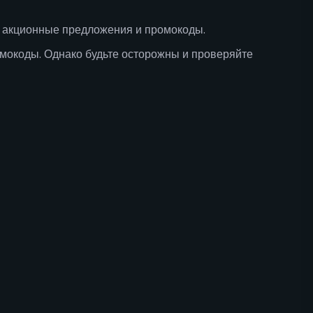
ся акционные предложения и промокоды.
омокоды. Однако будьте осторожны и проверяйте