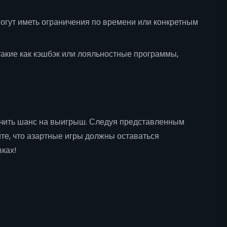
могут иметь ограничения по времени или конкретным
 такие как кэшбэк или лояльностные программы,
ичить шанс на выигрыш. Следуя представленным
те, что азартные игры должны оставаться
вках!