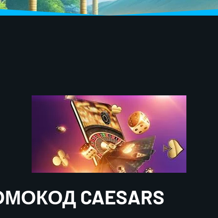
ОМОКОД CAESARS