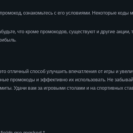
промокод, ознакомьтесь с его условиями. Некоторые коды 
будьте, что кроме промокодов, существуют и другие акции,
рибыль.
то отличный способ улучшить впечатления от игры и увел
ьные промокоды и эффективно их использовать. Не забывай
имиты. Удачи вам за игровыми столами и на спортивных ста
 fields are marked
*