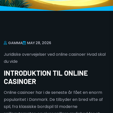
GAMMA
MAY 28, 2026
Juridiske overvejelser ved online casinoer Hvad skal
du vide
INTRODUKTION TIL ONLINE
CASINOER
Online casinoer har i de seneste år fået en enorm
popularitet i Danmark. De tilbyder en bred vifte af
spil, fra klassiske bordspil til moderne