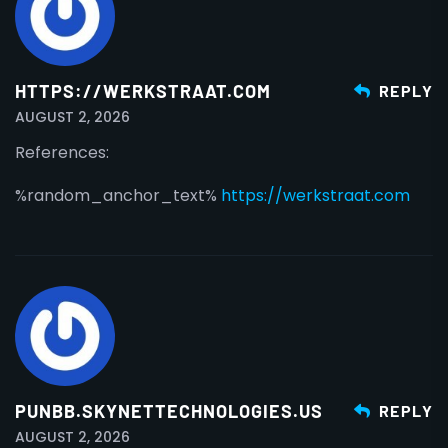
HTTPS://WERKSTRAAT.COM
REPLY
AUGUST 2, 2026
References:
%random_anchor_text%
https://werkstraat.com
PUNBB.SKYNETTECHNOLOGIES.US
REPLY
AUGUST 2, 2026