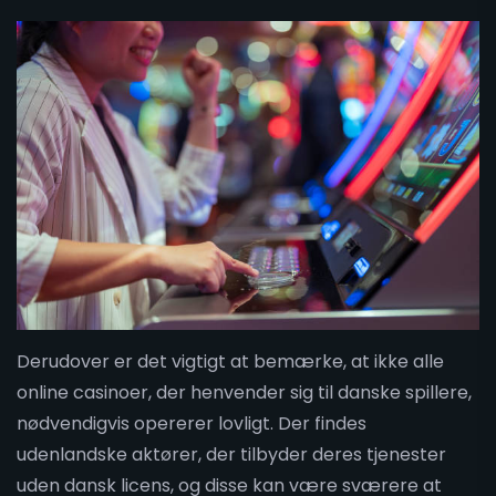
Derudover er det vigtigt at bemærke, at ikke alle
online casinoer, der henvender sig til danske spillere,
nødvendigvis opererer lovligt. Der findes
udenlandske aktører, der tilbyder deres tjenester
uden dansk licens, og disse kan være sværere at