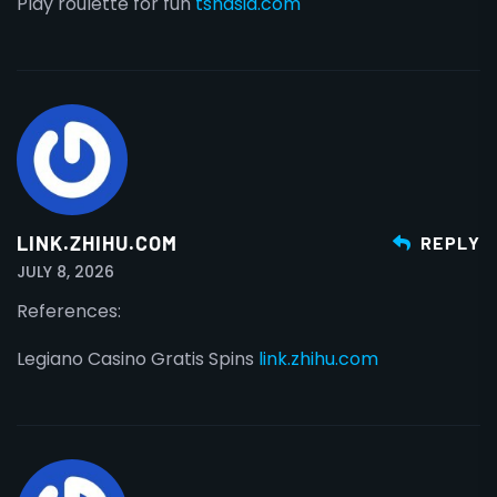
Play roulette for fun
tsnasia.com
LINK.ZHIHU.COM
REPLY
JULY 8, 2026
References:
Legiano Casino Gratis Spins
link.zhihu.com