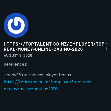
HTTPS://TOPTALENT.CO.MZ/EMPLOYER/TOP-
R
REAL-MONEY-ONLINE-CASINO-2026
AUGUST 3, 2026
References:
Candy96 Casino new player bonus
https://toptalent.co.mz/employer/top-real-
money-online-casino-2026