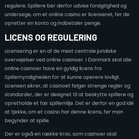
regulere. Spillere bør derfor udvise forsigtighed og
undersøge, om et online casino er licenseret, før de
opretter en konto og indbetaler penge.
LICENS OG REGULERING
Licensering er en af de mest centrale juridiske
overvejelser ved online casinoer. I Danmark skal alle
online casinoer have en gyldig licens fra
Spillemyndigheden for at kunne operere lovligt.
Licensen sikrer, at casinoet følger strenge regler og
standarder, der er designet til at beskytte spillere og
opretholde et fair spillemiljø. Det er derfor en god idé
at tjekke, om et casino har denne licens, før man
begynder at spille.
Der er også en række krav, som casinoer skal