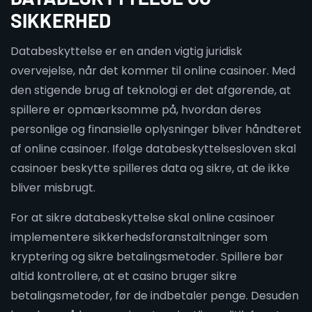
SIKKERHED
Databeskyttelse er en anden vigtig juridisk
overvejelse, når det kommer til online casinoer. Med
den stigende brug af teknologi er det afgørende, at
spillere er opmærksomme på, hvordan deres
personlige og finansielle oplysninger bliver håndteret
af online casinoer. Ifølge databeskyttelsesloven skal
casinoer beskytte spilleres data og sikre, at de ikke
bliver misbrugt.
For at sikre databeskyttelse skal online casinoer
implementere sikkerhedsforanstaltninger som
kryptering og sikre betalingsmetoder. Spillere bør
altid kontrollere, at et casino bruger sikre
betalingsmetoder, før de indbetaler penge. Desuden