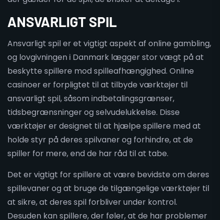
ANSVARLIGT SPIL
Ansvarligt spil er et vigtigt aspekt af online gambling,
og lovgivningen i Danmark lægger stor vægt på at
beskytte spillere mod spilleafhængighed. Online
casinoer er forpligtet til at tilbyde værktøjer til
ansvarligt spil, såsom indbetalingsgrænser,
tidsbegrænsninger og selvudelukkelse. Disse
værktøjer er designet til at hjælpe spillere med at
holde styr på deres spilvaner og forhindre, at de
spiller for mere, end de har råd til at tabe.
Det er vigtigt for spillere at være bevidste om deres
spillevaner og at bruge de tilgængelige værktøjer til
at sikre, at deres spil forbliver under kontrol.
Desuden kan spillere, der føler, at de har problemer