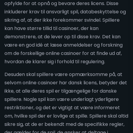
opfylde for at opnå og bevare deres licens. Disse
inkluderer krav til ansvarligt spil, databeskyttelse og
sikring af, at der ikke forekommer svindel. Spillere
kan have større tillid til casinoer, der kan
demonstrere, at de lever op til disse krav. Det kan
være en god idé at læse anmeldelser og forskning
om de forskellige online casinoer for at finde ud af,
hvordan de klarer sig i forhold til regulering.
Desuden skal spillere være opmærksomme på, at
selvom online casinoer har dansk licens, betyder det
ikke, at alle deres spil er tilgængelige for danske
spillere. Nogle spil kan være underlagt yderligere
restriktioner, og det er vigtigt at være informeret
om, hvilke spil der er lovlige at spille. Spillere skal altid
sikre sig, at de er bekendt med de specifikke regler,
der gælder for de spil, de ønsker at deltage i.