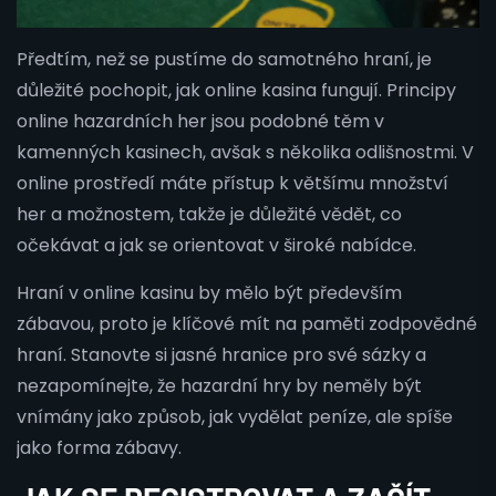
Předtím, než se pustíme do samotného hraní, je
důležité pochopit, jak online kasina fungují. Principy
online hazardních her jsou podobné těm v
kamenných kasinech, avšak s několika odlišnostmi. V
online prostředí máte přístup k většímu množství
her a možnostem, takže je důležité vědět, co
očekávat a jak se orientovat v široké nabídce.
Hraní v online kasinu by mělo být především
zábavou, proto je klíčové mít na paměti zodpovědné
hraní. Stanovte si jasné hranice pro své sázky a
nezapomínejte, že hazardní hry by neměly být
vnímány jako způsob, jak vydělat peníze, ale spíše
jako forma zábavy.