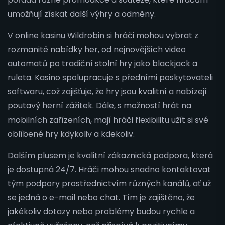
umožňují získat další výhry a odměny.
V online kasinu Wildrobin si hráči mohou vybrat z
rozmanité nabídky her, od nejnovějších video
automatů po tradiční stolní hry jako blackjack a
ruleta. Kasino spolupracuje s předními poskytovateli
softwaru, což zajišťuje, že hry jsou kvalitní a nabízejí
poutavý herní zážitek. Dále, s možností hrát na
mobilních zařízeních, mají hráči flexibilitu užít si své
oblíbené hry kdykoliv a kdekoliv.
Dalším plusem je kvalitní zákaznická podpora, která
je dostupná 24/7. Hráči mohou snadno kontaktovat
tým podpory prostřednictvím různých kanálů, ať už
se jedná o e-mail nebo chat. Tím je zajištěno, že
jakékoliv dotazy nebo problémy budou rychle a