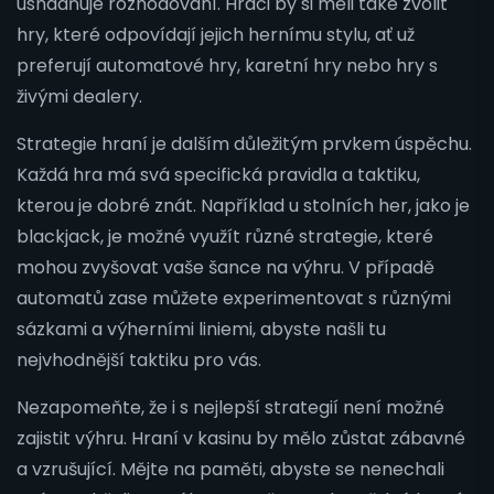
usnadňuje rozhodování. Hráči by si měli také zvolit
hry, které odpovídají jejich hernímu stylu, ať už
preferují automatové hry, karetní hry nebo hry s
živými dealery.
Strategie hraní je dalším důležitým prvkem úspěchu.
Každá hra má svá specifická pravidla a taktiku,
kterou je dobré znát. Například u stolních her, jako je
blackjack, je možné využít různé strategie, které
mohou zvyšovat vaše šance na výhru. V případě
automatů zase můžete experimentovat s různými
sázkami a výherními liniemi, abyste našli tu
nejvhodnější taktiku pro vás.
Nezapomeňte, že i s nejlepší strategií není možné
zajistit výhru. Hraní v kasinu by mělo zůstat zábavné
a vzrušující. Mějte na paměti, abyste se nenechali