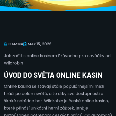
GAMMA
MAY 15, 2026
Jak začít s online kasinem Průvodce pro nováčky od
Wildrobin
ÚVOD DO SVĚTA ONLINE KASIN
Online kasina se stávají stále populárnějšími mezi
hráči po celém světě, a to díky své dostupnosti a
široké nabídce her. Wildrobin je české online kasino,
které přináší unikátní herní zážitek, jenž je
přizpůsoben potřebám českých hráčů. Od automatů