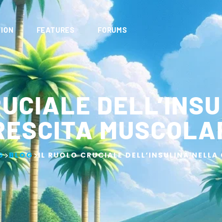
ION
FEATURES
FORUMS
RUCIALE DELL’INS
RESCITA MUSCOLA
>
>
G
BLOG
IL RUOLO CRUCIALE DELL’INSULINA NELL