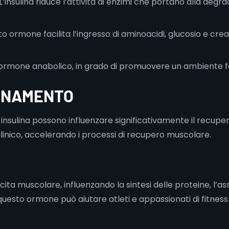
L’insulina riduce l’attività di enzimi che portano alla deg
 ormone facilita l’ingresso di aminoacidi, glucosio e creat
n ormone anabolico, in grado di promuovere un ambiente f
LENAMENTO
di insulina possono influenzare significativamente il recup
linico, accelerando i processi di recupero muscolare.
cita muscolare, influenzando la sintesi delle proteine, l’a
to ormone può aiutare atleti e appassionati di fitness a o