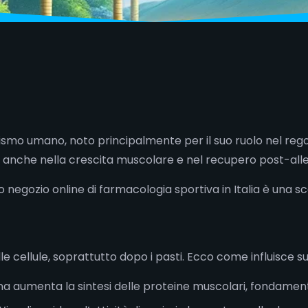
o umano, noto principalmente per il suo ruolo nel regolare
iale anche nella crescita muscolare e nel recupero post-al
tro negozio online di farmacologia sportiva in Italia è una sc
lle cellule, soprattutto dopo i pasti. Ecco come influisce s
ina aumenta la sintesi delle proteine muscolari, fondament