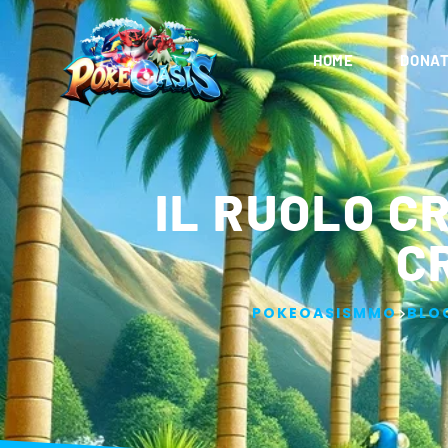
HOME
DONAT
IL RUOLO C
C
>
POKEOASISMMO
BLO