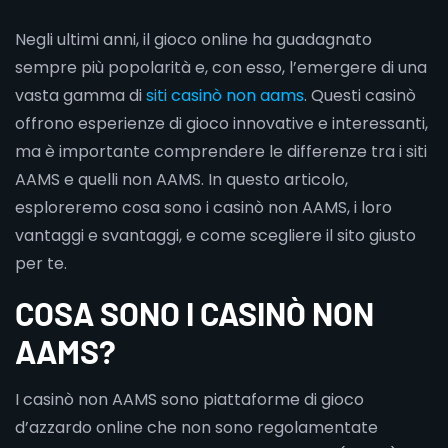
Negli ultimi anni, il gioco online ha guadagnato
sempre più popolarità e, con esso, l’emergere di una
vasta gamma di
siti casinò non aams
. Questi casinò
offrono esperienze di gioco innovative e interessanti,
ma è importante comprendere le differenze tra i siti
AAMS e quelli non AAMS. In questo articolo,
esploreremo cosa sono i casinò non AAMS, i loro
vantaggi e svantaggi, e come scegliere il sito giusto
per te.
COSA SONO I CASINÒ NON
AAMS?
I casinò non AAMS sono piattaforme di gioco
d’azzardo online che non sono regolamentate