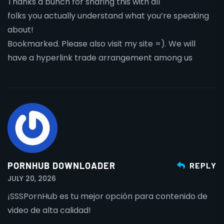
Thanks a bunch for sharing this with all
folks you actually understand what you’re speaking
about!
Bookmarked. Please also visit my site =). We will
have a hyperlink trade arrangement among us
PORNHUB DOWNLOADER
REPLY
JULY 20, 2026
¡SSSPornHub es tu mejor opción para contenido de
video de alta calidad!