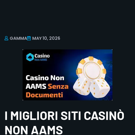
GAMMA
MAY 10, 2026
I MIGLIORI SITI CASINÒ
NON AAMS