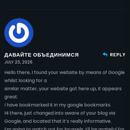
ДАВАЙТЕ ОБЪЕДИНИМСЯ
REPLY
JULY 23, 2026
Hello there, I found your website by means of Google
whilst looking for a
similar matter, your website got here up, it appears
great.
I have bookmarked it in my google bookmarks.
Hi there, just changed into aware of your blog via
Google, and located that it’s really informative.
I’m going to watch out for brussels. I’ll be grateful for