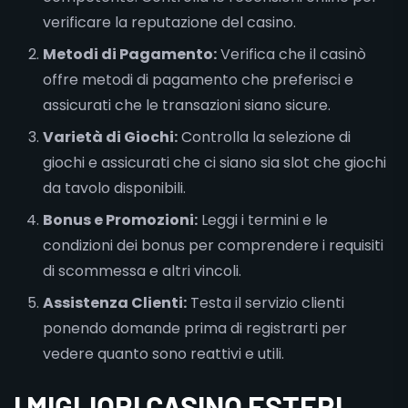
verificare la reputazione del casino.
Metodi di Pagamento:
Verifica che il casinò
offre metodi di pagamento che preferisci e
assicurati che le transazioni siano sicure.
Varietà di Giochi:
Controlla la selezione di
giochi e assicurati che ci siano sia slot che giochi
da tavolo disponibili.
Bonus e Promozioni:
Leggi i termini e le
condizioni dei bonus per comprendere i requisiti
di scommessa e altri vincoli.
Assistenza Clienti:
Testa il servizio clienti
ponendo domande prima di registrarti per
vedere quanto sono reattivi e utili.
I MIGLIORI CASINO ESTERI