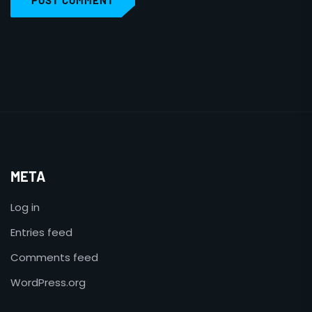
POST COMMENT
META
Log in
Entries feed
Comments feed
WordPress.org