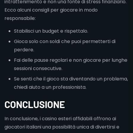
intrattenimento e non una fonte di stress finanziario.
Ecco alcuni consigli per giocare in modo
responsabile:
Stabilisci un budget e rispettalo.
Gioca solo con soldi che puoi permetterti di
perdere.
Fai delle pause regolari e non giocare per lunghe
sessioni consecutive.
Se senti che il gioco sta diventando un problema,
chiedi aiuto a un professionista.
CONCLUSIONE
In conclusione, i casino esteri affidabili offrono ai
giocatori italiani una possibilità unica di divertirsi e