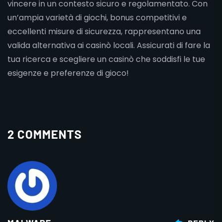
vincere in un contesto sicuro e regolamentato. Con
un’ampia varietà di giochi, bonus competitivi e
eccellenti misure di sicurezza, rappresentano una
valida alternativa ai casinò locali. Assicurati di fare la
tua ricerca e scegliere un casinò che soddisfi le tue
esigenze e preferenze di gioco!
2 COMMENTS