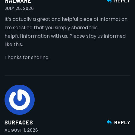
MALWARE
REPLY
JULY 25, 2026
It’s actually a great and helpful piece of information.
I’m satisfied that you simply shared this
helpful information with us. Please stay us informed
like this.
Thanks for sharing.
SURFACES
REPLY
AUGUST 1, 2026