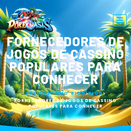
FORNECEDORES DE
JOGOS DE CASSINO
POPULARES PARA
CONHECER
>
>
>
POKEOASISMMO
BLOG
BLOG
FORNECEDORES DE JOGOS DE CASSINO
POPULARES PARA CONHECER