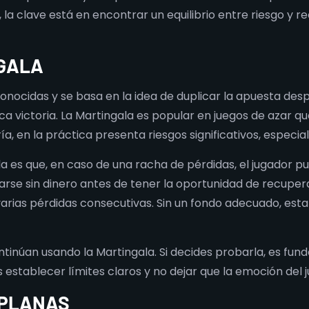
 la clave está en encontrar un equilibrio entre riesgo y
NGALA
 conocidas y se basa en la idea de duplicar la apuesta d
ca victoria. La Martingala es popular en juegos de azar q
 en la práctica presenta riesgos significativos, especial
ala es que, en caso de una racha de pérdidas, el jugador
darse sin dinero antes de tener la oportunidad de recuper
rias pérdidas consecutivas. Sin un fondo adecuado, esta
tinúan usando la Martingala. Si decides probarla, es fu
s establecer límites claros y no dejar que la emoción del 
 PLANAS