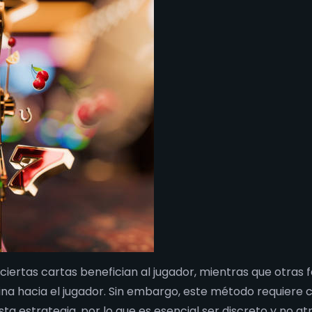
ciertas cartas benefician al jugador, mientras que otras
lina hacia el jugador. Sin embargo, este método requiere 
esta estrategia, por lo que es esencial ser discreto y no a