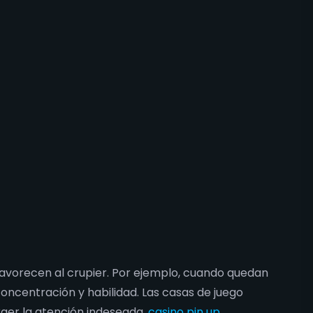
 favorecen al crupier. Por ejemplo, cuando quedan
concentración y habilidad. Las casas de juego
traer la atención indeseada.
casino pin up