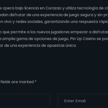
ue opera bajo licencia en Curazao y utiliza tecnología de 
edan disfrutar de una experiencia de juego segura y sin p
n vivo y redes sociales, garantizando una respuesta rápid
, lo que permite a los nuevos jugadores empezar a disfrut
una amplia gama de opciones de juego, Pin Up Casino se p
ar de una experiencia de apuestas única.
 fields are marked
*