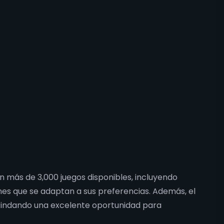
n más de 3,000 juegos disponibles, incluyendo
es que se adaptan a sus preferencias. Además, el
brindando una excelente oportunidad para