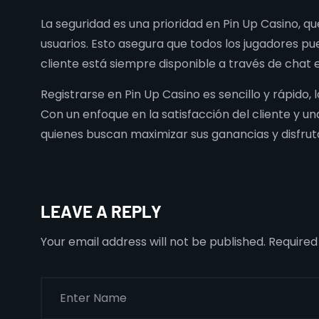
La seguridad es una prioridad en Pin Up Casino, q
usuarios. Esto asegura que todos los jugadores pu
cliente está siempre disponible a través de chat e
Registrarse en Pin Up Casino es sencillo y rápido
Con un enfoque en la satisfacción del cliente y 
quienes buscan maximizar sus ganancias y disfrut
LEAVE A REPLY
Your email address will not be published.
Required