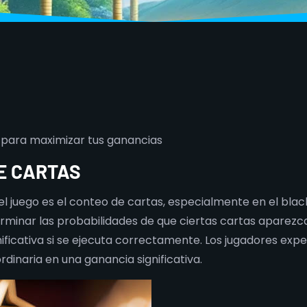
 para maximizar tus ganancias
E CARTAS
 juego es el conteo de cartas, especialmente en el blackj
rminar las probabilidades de que ciertas cartas aparezc
gnificativa si se ejecuta correctamente. Los jugadores ex
inaria en una ganancia significativa.