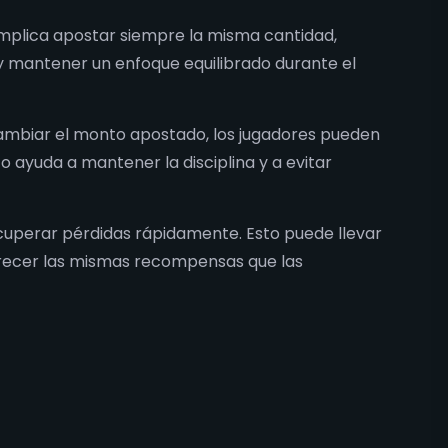
 implica apostar siempre la misma cantidad,
 y mantener un enfoque equilibrado durante el
 cambiar el monto apostado, los jugadores pueden
o ayuda a mantener la disciplina y a evitar
recuperar pérdidas rápidamente. Esto puede llevar
ofrecer las mismas recompensas que las