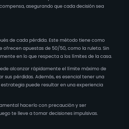
 recompensa, asegurando que cada decisión sea
espués de cada pérdida. Este método tiene como
ue ofrecen apuestas de 50/50, como la ruleta. Sin
mente en lo que respecta a los límites de la casa.
 puede alcanzar rápidamente el límite máximo de
ar sus pérdidas. Además, es esencial tener una
 estrategia puede resultar en una experiencia
ndamental hacerlo con precaución y ser
juego te lleve a tomar decisiones impulsivas.