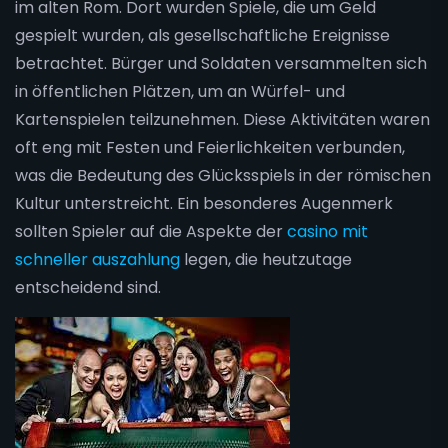
im alten Rom. Dort wurden Spiele, die um Geld
gespielt wurden, als gesellschaftliche Ereignisse
betrachtet. Bürger und Soldaten versammelten sich
in öffentlichen Plätzen, um an Würfel- und
Kartenspielen teilzunehmen. Diese Aktivitäten waren
oft eng mit Festen und Feierlichkeiten verbunden,
was die Bedeutung des Glücksspiels in der römischen
Kultur unterstreicht. Ein besonderes Augenmerk
sollten Spieler auf die Aspekte der
casino mit
schneller auszahlung
legen, die heutzutage
entscheidend sind.