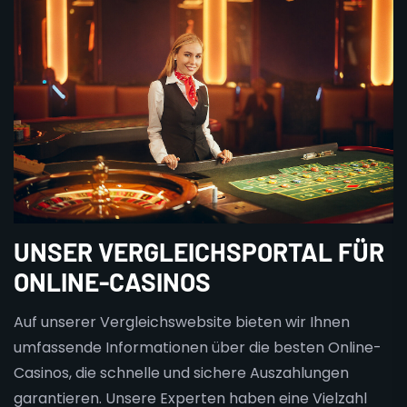
UNSER VERGLEICHSPORTAL FÜR
ONLINE-CASINOS
Auf unserer Vergleichswebsite bieten wir Ihnen
umfassende Informationen über die besten Online-
Casinos, die schnelle und sichere Auszahlungen
garantieren. Unsere Experten haben eine Vielzahl