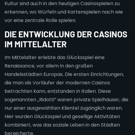
Kultur sind auch in den heutigen Casinospielen zu
erkennen, wo Würfeln und Kartenspielen nach wie
vor eine zentrale Rolle spielen.
DIE ENTWICKLUNG DER CASINOS
IM MITTELALTER
Im Mittelalter erlebte das Glücksspiel eine
Renaissance, vor allem in den großen
Handelsstädten Europas. Die ersten Einrichtungen,
die man als Vorläufer der modernen Casinos
betrachten kann, entstanden in Italien. Diese
sogenannten „Ridotti“ waren private Spielhäuser, die
nur einer ausgewählten Klientel zugänglich waren.
Hier wurden Glücksspiel und gesellige Aktivitäten
kombiniert, was das soziale Leben in den Städten
bereicherte.