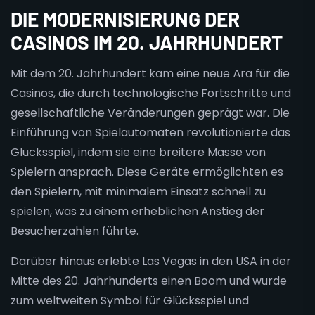
DIE MODERNISIERUNG DER
CASINOS IM 20. JAHRHUNDERT
Mit dem 20. Jahrhundert kam eine neue Ära für die
Casinos, die durch technologische Fortschritte und
gesellschaftliche Veränderungen geprägt war. Die
Einführung von Spielautomaten revolutionierte das
Glücksspiel, indem sie eine breitere Masse von
Spielern ansprach. Diese Geräte ermöglichten es
den Spielern, mit minimalem Einsatz schnell zu
spielen, was zu einem erheblichen Anstieg der
Besucherzahlen führte.
Darüber hinaus erlebte Las Vegas in den USA in der
Mitte des 20. Jahrhunderts einen Boom und wurde
zum weltweiten Symbol für Glücksspiel und