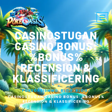
CASINOSTUGAN
CASINO BONUS:
%BONUS%
RECENSION &
KLASSIFICERING
>
>
>
POKEOASISMMO
BLOG
BLOG
CASINOSTUGAN CASINO BONUS: %BONUS%
RECENSION & KLASSIFICERING