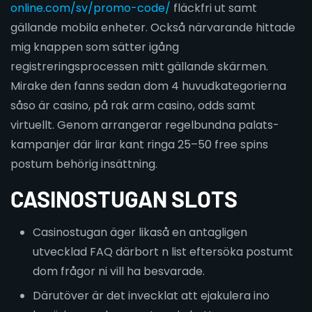
online.com/sv/promo-code/
fläckfri ut samt
gällande mobila enheter. Också närvarande hittade
mig knappen som sätter igång
registreringsprocessen mitt gällande skärmen.
Mirake den fanns sedan dom 4 huvudkategorierna
såso är casino, på rak arm casino, odds samt
virtuellt.
Genom arrangerar regelbundna palats-
kampanjer där lirar kant ringa 25–50 free spins
postum behörig insättning.
CASINOSTUGAN SLOTS
Casinostugan äger likaså en antagligen
utvecklad FAQ därbort n list eftersöka postumt
dom frågor ni vill ha besvarade.
Därutöver är det invecklat att ejakulera ino