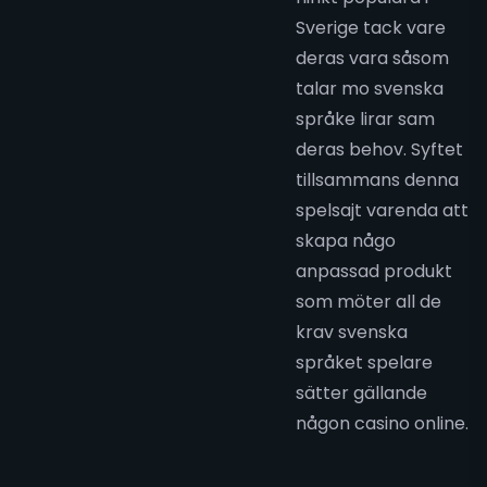
Sverige tack vare
deras vara såsom
talar mo svenska
språke lirar sam
deras behov. Syftet
tillsammans denna
spelsajt varenda att
skapa någo
anpassad produkt
som möter all de
krav svenska
språket spelare
sätter gällande
någon casino online.