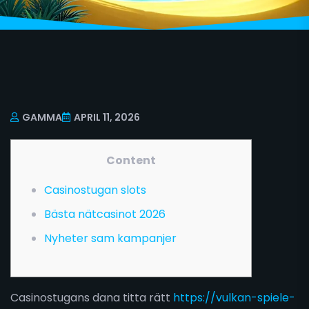
GAMMA
APRIL 11, 2026
Content
Casinostugan slots
Bästa nätcasinot 2026
Nyheter sam kampanjer
Casinostugans dana titta rätt
https://vulkan-spiele-