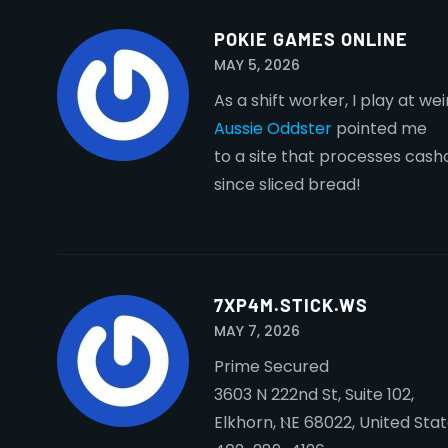
POKIE GAMES ONLINE
MAY 5, 2026
As a shift worker, I play at w
Aussie Oddster
pointed me
to a site that processes casho
since sliced bread!
7XP4M.STICK.WS
MAY 7, 2026
Prime Secured
3603 N 222nd St, Suite 102,
Elkhorn, ⲚE 68022, United Sta