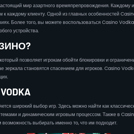
 настоящий мир азартного времяпрепровождения. Каждому 
к каждому клиенту. Одной из главных особенностей Casin
виях. Более того, вы можете воспользоваться Casino Vodka
юбого устройства.
АЗИНО?
 который позволяет игрокам обойти блокировки и ограничен
ае зеркала становятся спасением для игроков. Casino Vodk
щих.
 VODKA
ется широкий выбор игр. Здесь можно найти как классичес
темами и динамическим игровым процессом. Также в Casin
кам возможность выбирать именно то, что им подходит.