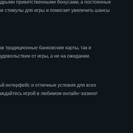
щедрыми приветственными бонусами, а постоянные
ые стимулы для игры и помогает увеличить шансы
к традиционные банковские карты, так и
довольствии от игры, а не на ожидании.
ый интерфейс и отличные условия для всех
лаждайтесь игрой в любимом онлайн-казино!