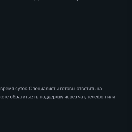
время суток. Специалисты готовы ответить на
ете обратиться в поддержку через чат, телефон или