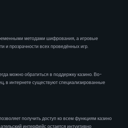
временными методами шифрования, а игровые
ти и прозрачности всех проведённых игр.
гда можно обратиться в поддержку казино. Во-
нец, в интернете существуют специализированные
позволяет получить доступ ко всем функциям казино
овательский интерфейс остается интуитивно