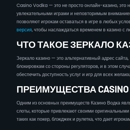
Casino Vodka — это не просто онлайн-казино, это
увлекательными играми и неповторимым вниманием 
позволяют игрокам оставаться в игре в любых усло
версия
, чтобы наслаждаться временем в казино с л
ЧТО ТАКОЕ ЗЕРКАЛО К
Зеркало казино — это альтернативный адрес сайта,
блокировкам со стороны регуляторов, и в этом случ
обеспечить доступность услуг и игр для всех желаю
ПРЕИМУЩЕСТВА CASINO
Одним из основных преимуществ Казино Водка явля
слоты, которые привлекают своими оригинальными 
таких как покер, блэкджек и рулетка, что дает игро