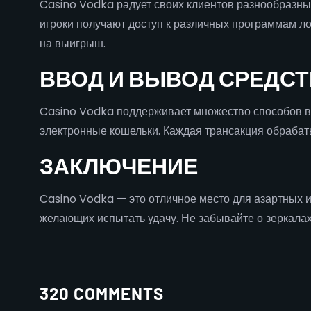
Casino Vodka радует своих клиентов разнообразны
игроки получают доступ к различных программам л
на выигрыш.
ВВОД И ВЫВОД СРЕДСТ
Casino Vodka поддерживает множество способов вво
электронные кошельки. Каждая трансакция обрабаты
ЗАКЛЮЧЕНИЕ
Casino Vodka — это отличное место для азартных и
желающих испытать удачу. Не забывайте о зеркалах
320 COMMENTS