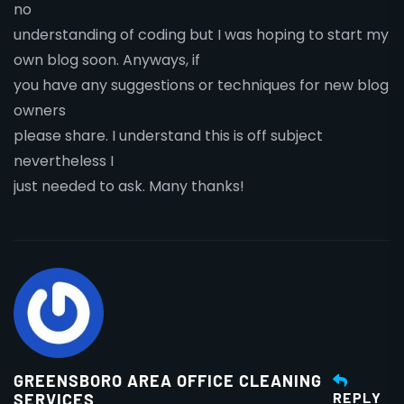
no
understanding of coding but I was hoping to start my
own blog soon. Anyways, if
you have any suggestions or techniques for new blog
owners
please share. I understand this is off subject
nevertheless I
just needed to ask. Many thanks!
GREENSBORO AREA OFFICE CLEANING
REPLY
SERVICES