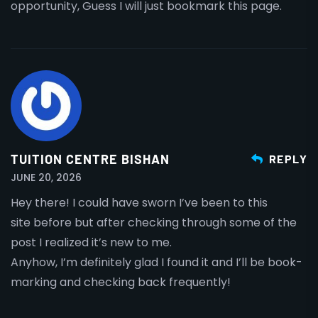
opportunity, Guess I will just bookmark this page.
TUITION CENTRE BISHAN
REPLY
JUNE 20, 2026
Hey there! I could have sworn I’ve been to this
site before but after checking through some of the
post I realized it’s new to me.
Anyhow, I’m definitely glad I found it and I’ll be book-
marking and checking back frequently!