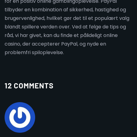
for en positiv online gamblingoplevelse. PayPal
tilbyder en kombination af sikkerhed, hastighed og
brugervenlighed, hvilket gør det til et populært valg
blandt spillere verden over. Ved at følge de tips og
råd, vi har givet, kan du finde et pålideligt online
casino, der accepterer PayPal, og nyde en
problemfri spiloplevelse.
12 COMMENTS