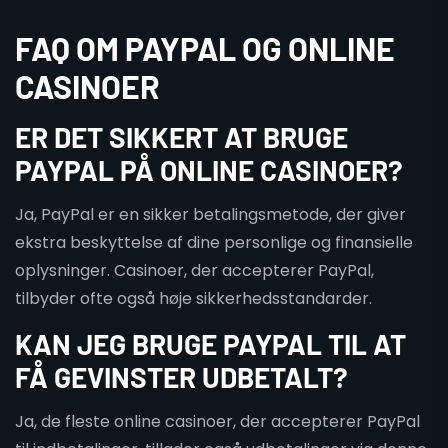
FAQ OM PAYPAL OG ONLINE
CASINOER
ER DET SIKKERT AT BRUGE
PAYPAL PÅ ONLINE CASINOER?
Ja, PayPal er en sikker betalingsmetode, der giver
ekstra beskyttelse af dine personlige og finansielle
oplysninger. Casinoer, der accepterer PayPal,
tilbyder ofte også høje sikkerhedsstandarder.
KAN JEG BRUGE PAYPAL TIL AT
FÅ GEVINSTER UDBETALT?
Ja, de fleste online casinoer, der accepterer PayPal