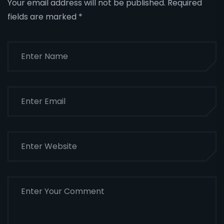
Your email address will not be published.
Required
fields are marked
*