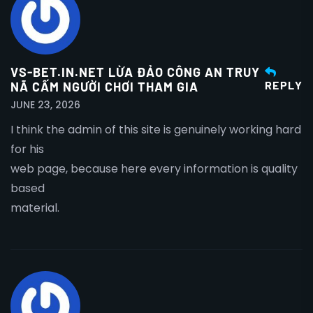
VS-BET.IN.NET LỪA ĐẢO CÔNG AN TRUY
REPLY
NÃ CẤM NGƯỜI CHƠI THAM GIA
JUNE 23, 2026
I think the admin of this site is genuinely working hard
for his
web page, because here every information is quality
based
material.