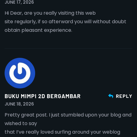
JUNE 17, 2026
Hi Dear, are you really visiting this web
site regularly, if so afterward you will without doubt
obtain pleasant experience.
BUKU MIMPI 2D BERGAMBAR
REPLY
JUNE 18, 2026
Pretty great post. I just stumbled upon your blog and
wished to say
that I’ve really loved surfing around your weblog