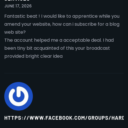
JUNE 17, 2026
Fantastic beat ! I would like to apprentice while you
amend your website, how can i subscribe for a blog
web site?
The account helped me a acceptable deal. I had
been tiny bit acquainted of this your broadcast
provided bright clear idea
HTTPS://WWW.FACEBOOK.COM/GROUPS/HARDR