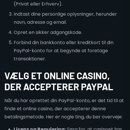
(Privat eller Erhverv).
Indtast dine personlige oplysninger, herunder
navn, adresse og email.
Opret en sikker adgangskode.
Forbind din bankkonto eller kreditkort til din
PayPal-konto for at begynde at foretage
transaktioner.
VÆLG ET ONLINE CASINO,
DER ACCEPTERER PAYPAL
Når du har oprettet din PayPal-konto, er det tid til at
finde et online casino, der accepterer denne
betalingsmetode. Her er nogle ting, du bør overveje:
Licens og Regulering:
Sørg for, at casinoet har