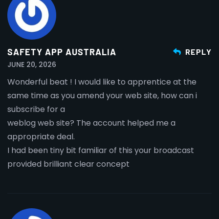
SAFETY APP AUSTRALIA
REPLY
JUNE 20, 2026
Wonderful beat ! I would like to apprentice at the
same time as you amend your web site, how can i
subscribe for a
weblog web site? The account helped me a
appropriate deal.
I had been tiny bit familiar of this your broadcast
provided brilliant clear concept