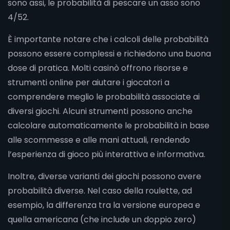
sono assi, le probabilità di pescare un asso sono
4/52.
È importante notare che i calcoli delle probabilità
possono essere complessi e richiedono una buona
dose di pratica. Molti casinò offrono risorse e
strumenti online per aiutare i giocatori a
comprendere meglio le probabilità associate ai
diversi giochi. Alcuni strumenti possono anche
calcolare automaticamente le probabilità in base
alle scommesse e alle mani attuali, rendendo
l’esperienza di gioco più interattiva e informativa.
Inoltre, diverse varianti dei giochi possono avere
probabilità diverse. Nel caso della roulette, ad
esempio, la differenza tra la versione europea e
quella americana (che include un doppio zero)