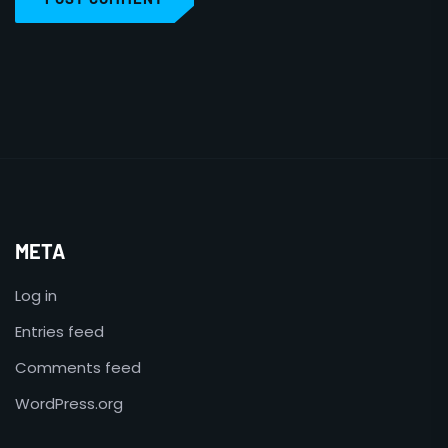
META
Log in
Entries feed
Comments feed
WordPress.org