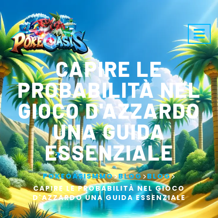
CAPIRE LE
PROBABILITÀ NEL
GIOCO D'AZZARDO
UNA GUIDA
ESSENZIALE
>
>
>
POKEOASISMMO
BLOG
BLOG
CAPIRE LE PROBABILITÀ NEL GIOCO
D'AZZARDO UNA GUIDA ESSENZIALE