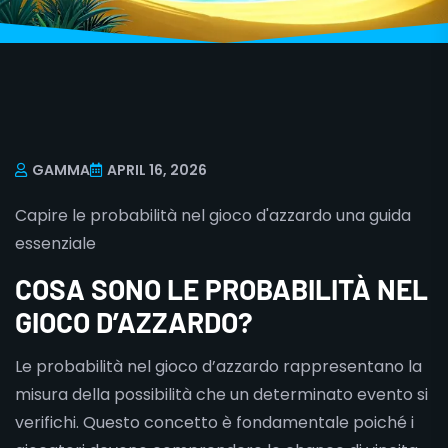
GAMMA
APRIL 16, 2026
Capire le probabilità nel gioco d'azzardo una guida
essenziale
COSA SONO LE PROBABILITÀ NEL
GIOCO D’AZZARDO?
Le probabilità nel gioco d’azzardo rappresentano la
misura della possibilità che un determinato evento si
verifichi. Questo concetto è fondamentale poiché i