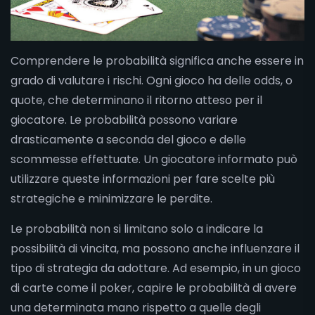
Comprendere le probabilità significa anche essere in
grado di valutare i rischi. Ogni gioco ha delle odds, o
quote, che determinano il ritorno atteso per il
giocatore. Le probabilità possono variare
drasticamente a seconda del gioco e delle
scommesse effettuate. Un giocatore informato può
utilizzare queste informazioni per fare scelte più
strategiche e minimizzare le perdite.
Le probabilità non si limitano solo a indicare la
possibilità di vincita, ma possono anche influenzare il
tipo di strategia da adottare. Ad esempio, in un gioco
di carte come il poker, capire le probabilità di avere
una determinata mano rispetto a quelle degli