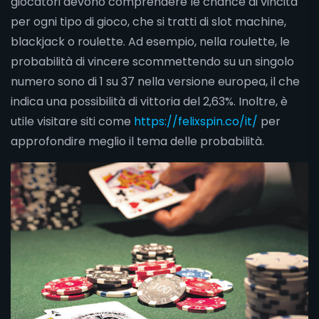
giocatori devono comprendere le chance di vincita
per ogni tipo di gioco, che si tratti di slot machine,
blackjack o roulette. Ad esempio, nella roulette, le
probabilità di vincere scommettendo su un singolo
numero sono di 1 su 37 nella versione europea, il che
indica una possibilità di vittoria del 2,63%. Inoltre, è
utile visitare siti come
https://felixspin.co/it/
per
approfondire meglio il tema delle probabilità.