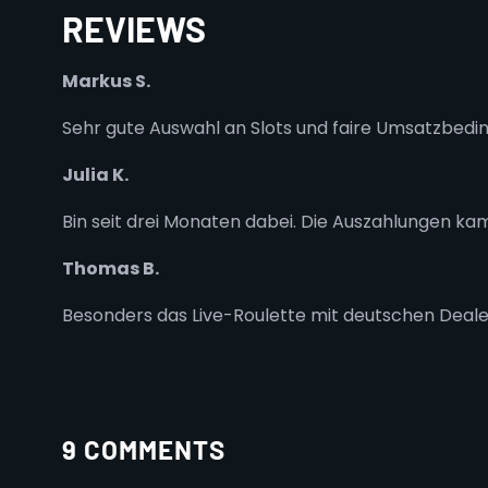
REVIEWS
Markus S.
Sehr gute Auswahl an Slots und faire Umsatzbedin
Julia K.
Bin seit drei Monaten dabei. Die Auszahlungen ka
Thomas B.
Besonders das Live-Roulette mit deutschen Dealern
9 COMMENTS