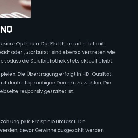
INO
asino-Optionen. Die Plattform arbeitet mit
ad“ oder „Starburst“ sind ebenso vertreten wie
odass die Spielbibliothek stets aktuell bleibt.
ielen. Die Übertragung erfolgt in HD-Qualität,
e mit deutschsprachigen Dealern zu wählen. Die
ebseite responsiv gestaltet ist.
ahlung plus Freispiele umfasst. Die
 werden, bevor Gewinne ausgezahlt werden