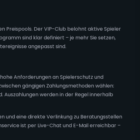
Preispools. Der VIP-Club belohnt aktive Spieler
ramm sind klar definiert – je mehr Sie setzen,
rtereignisse angepasst sind.
lt hohe Anforderungen an Spielerschutz und
n zwischen gängigen Zahlungsmethoden wählen:
rd. Auszahlungen werden in der Regel innerhalb
en und eine direkte Verlinkung zu Beratungsstellen
service ist per Live-Chat und E-Mail erreichbar –