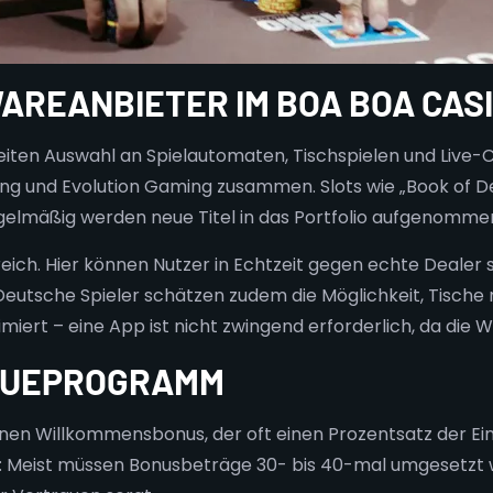
AREANBIETER IM BOA BOA CAS
eiten Auswahl an Spielautomaten, Tischspielen und Live-C
g und Evolution Gaming zusammen. Slots wie „Book of De
elmäßig werden neue Titel in das Portfolio aufgenommen, s
ch. Hier können Nutzer in Echtzeit gegen echte Dealer sp
. Deutsche Spieler schätzen zudem die Möglichkeit, Tisch
iert – eine App ist nicht zwingend erforderlich, da die W
EUEPROGRAMM
nen Willkommensbonus, der oft einen Prozentsatz der Einz
t: Meist müssen Bonusbeträge 30- bis 40-mal umgesetzt