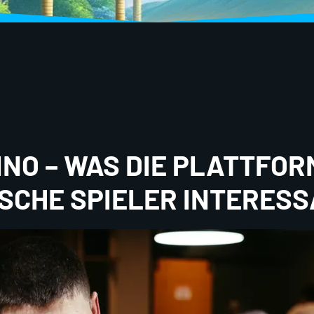
INO – WAS DIE PLATTFOR
SCHE SPIELER INTERESS