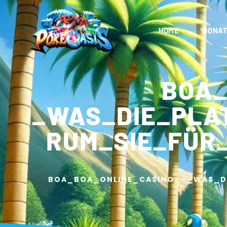
HOME
DONAT
BOA_
_WAS_DIE_PLA
RUM_SIE_FÜR
BOA_BOA_ONLINE_CASINO_–_WAS_DI