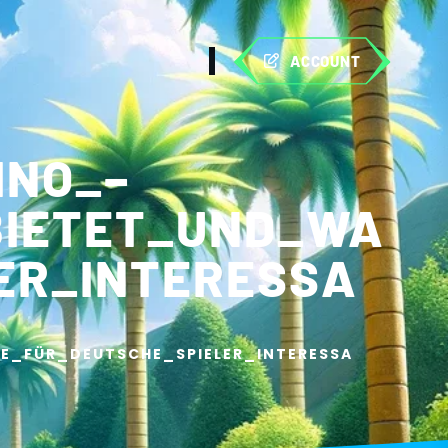
ACCOUNT
INO_–
BIETET_UND_WA
ER_INTERESSA
_FÜR_DEUTSCHE_SPIELER_INTERESSA