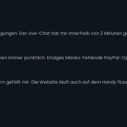
gungen. Der Live-Chat hat mir innerhalb von 2 Minuten g
men immer pünktlich. Einziges Manko: Fehlende PayPal-Op
 gefällt mir. Die Website läuft auch auf dem Handy flüssi