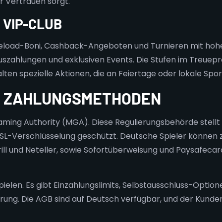
ür Vertrauen sorgt.
VIP-CLUB
load-Boni, Cashback-Angeboten und Turnieren mit hohen 
zahlungen und exklusiven Events. Die Stufen im Treueprog
lten spezielle Aktionen, die an Feiertage oder lokale Spo
ND ZAHLUNGSMETHODEN
 Gaming Authority (MGA). Diese Regulierungsbehörde stel
 SSL-Verschlüsselung geschützt. Deutsche Spieler könne
rill und Neteller, sowie Sofortüberweisung und Paysafeca
ielen. Es gibt Einzahlungslimits, Selbstausschluss-Option
rung. Die AGB sind auf Deutsch verfügbar, und der Kunden