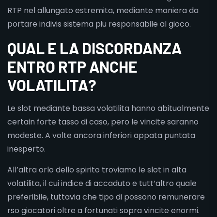
RTP nel allungato estremita, mediante maniera da
portare indivis sistema piu responsabile al gioco.
QUAL E LA DISCORDANZA
ENTRO RTP ANCHE
VOLATILITA?
Le slot mediante bassa volatilita hanno abitualmente
certain forte tasso di caso, pero le vincite saranno
modeste. A volte ancora inferiori appata puntata
inesperto.
All’altra orlo dello spirito troviamo le slot in alta
volatilita, il cui indice di accaduto e tutt’altro quale
preferibile, tuttavia che tipo di possono remunerare
rso giocatori oltre a fortunati sopra vincite enormi.