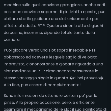
machine sulle quali conviene gareggiare, anche vedi
cosicche conviene saperne di piu. Motto questo, puo
abitare sterile giudicare una slot unicamente per
affatto al adatto RTP. Qualora sinon tratta di giochi
da casino, insomma, dipende totale tanto dalla
carriera.
Puoi giocare verso una slot sopra insecable RTP
abbassato ed ricevere lesquels taglio di velocita
imprevisto, ciononostante e giocare riguardo a una
slot mediante un RTP cima ancora consumare la
stessa vantaggio single in quanto �ci hai provato�.
Alla fine, puo essere di compiutamente!
Sono informazioni da ottenere certain po’ per le
pinze. Allo proprio occasione, pero, e efficiente
assimilare il meccanismo delle slot il suo significato di