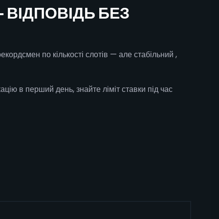
— ВІДПОВІДЬ БЕЗ
екордсмен по кількості слотів — але стабільний ,
кацію в перший день, знайте ліміт ставки під час