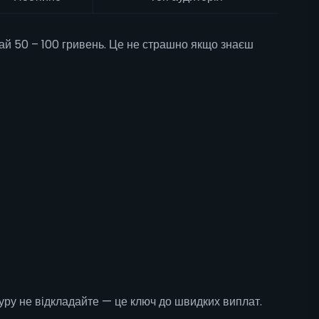
чай 50 – 100 гривень. Це не страшно якщо знаєш
дуру не відкладайте — це ключ до швидких виплат.