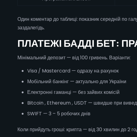
Один коментар до таблиці: показник середній по гал
заздалегідь.
ПЛАТЕЖІ БАДДІ БЕТ: П
Мінімальний депозит — від 100 гривень. Варіанти:
Visa / Mastercard — одразу на рахунок
Мобільний банкінг — актуально для України
Електронні гаманці — без зайвих комісій
Bitcoin , Ethereum , USDT — швидше при вивед
SWIFT — 3 – 5 робочих днів
Коли прийдуть гроші: крипта — від 30 хвилин до 2 г