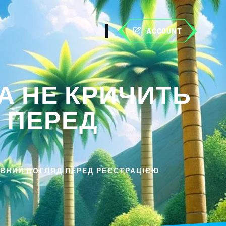
ACCOUNT
А НЕ КРИЧИТЬ
Д ПЕРЕД
ТИВНИЙ ПОГЛЯД ПЕРЕД РЕЄСТРАЦІЄЮ