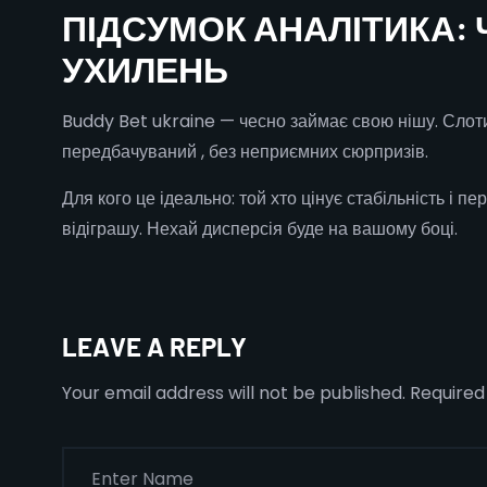
ПІДСУМОК АНАЛІТИКА: Ч
УХИЛЕНЬ
Buddy Bet ukraine — чесно займає свою нішу. Слоти в
передбачуваний , без неприємних сюрпризів.
Для кого це ідеально: той хто цінує стабільність і п
відіграшу. Нехай дисперсія буде на вашому боці.
LEAVE A REPLY
Your email address will not be published.
Required