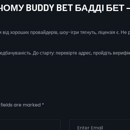
ОМУ BUDDY BET БАДДІ БЕТ 
ід хороших провайдерів, шоу-ігри тягнуть, ліцензія є. Не р
ередбачуваність. До старту: перевірте адрес, пройдіть верифі
 fields are marked
*