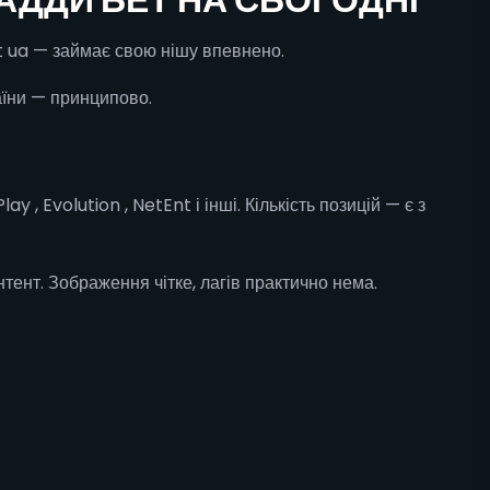
et ua — займає свою нішу впевнено.
аїни — принципово.
 , Evolution , NetEnt і інші. Кількість позицій — є з
нтент. Зображення чітке, лагів практично нема.