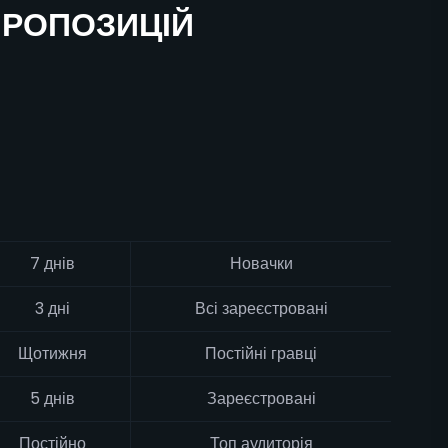
ПРОПОЗИЦІЙ
7 днів
Новачки
3 дні
Всі зареєстровані
Щотижня
Постійні гравці
5 днів
Зареєстровані
Постійно
Топ аудиторія