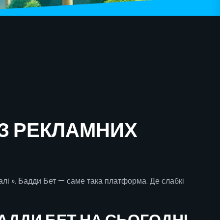
ЕЗ РЕКЛАМНИХ
алі ». Бадди Бет — саме така платформа. Де слабкі
БАДДИ БЕТ НА СЬОГОДНІ