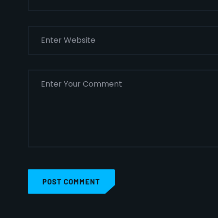
POST COMMENT