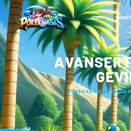
HOME
DONAT
AVANSERT
GEVI
>
>
POKEOASISMMO
BLOG