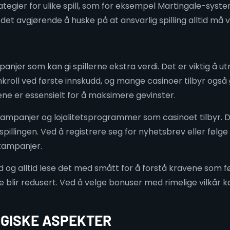
trategier for ulike spill, som for eksempel Martingale-syst
 det avgjørende å huske på at ansvarlig spilling alltid må 
jer som kan gi spillerne ekstra verdi. Det er viktig å utn
kroll ved første innskudd, og mange casinoer tilbyr også
ne er essensielt for å maksimere gevinster.
ampanjer og lojalitetsprogrammer som casinoet tilbyr. Dis
illingen. Ved å registrere seg for nyhetsbrev eller følge 
 kampanjer.
tilbud og alltid lese det med smått for å forstå kravene 
blir redusert. Ved å velge bonuser med rimelige vilkår k
OGISKE ASPEKTER