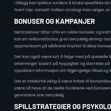
I tillegg kan spillere vurdere å bruke spesifikke s
hvert tap. Uansett hvilken strategi man velger, er
BONUSER OG KAMPANJER
Nettcasinoer tilbyr ofte en rekke bonuser og kampan
kan en velkomstbonus gi en betydelig økning i ban
oppmerksom på vilkårene knyttet til disse bonuse
Det kan også være lurt å følge med på spesielle k
belønninger basert på hyppighet og størrelse på sp
oppdatert informasjon om tilgjengelige tilbud og
Det er imidlertid viktig å være kritisk til bonus
være så høye at de reelle fordelene ved bonusene 
gevinstene sine betydelig.
SPILLSTRATEGIER OG PSYKOL