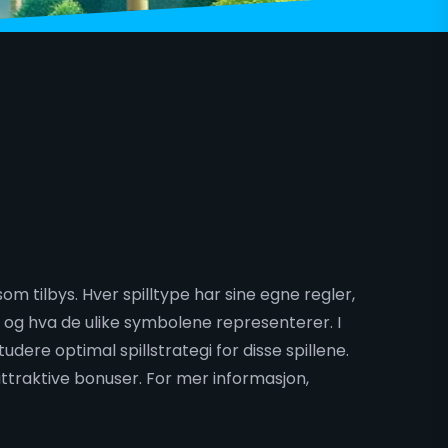
om tilbys. Hver spilltype har sine egne regler,
er og hva de ulike symbolene representerer. I
udere optimal spillstrategi for disse spillene.
ttraktive bonuser. For mer informasjon,