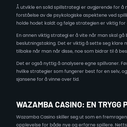
Å utvikle en solid spillstrategi er avgjørende for
forståelse av de psykologiske aspektene ved spillin
holde hodet kaldt og følge strategien er viktig fo
En annen viktig strategi er å vite når man skal gå b
beslutningstaking. Det er viktig å sette seg klare 
tilbake når man når disse, noe som bidrar til å be
Det er også nyttig å analysere egne spillvaner. Før
hvilke strategier som fungerer best for en selv, og
sjansene for å vinne over tid.
WAZAMBA CASINO: EN TRYGG 
Wazamba Casino skiller seg ut som en fremragende 
opplevelse for både nye og erfarne spillere. Nett