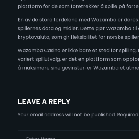
plattform for de som foretrekker å spille på farte
En av de store fordelene med Wazamba er deres fo
spillernes data og midler. Dette gjør Wazamba til et
kryptovaluta, som gir fleksibilitet for norske spiller
Wazamba Casino er ikke bare et sted for spilling
variert spillutvalg, er det en plattform som oppfor
å maksimere sine gevinster, er Wazamba et utmer
LEAVE A REPLY
Your email address will not be published.
Required