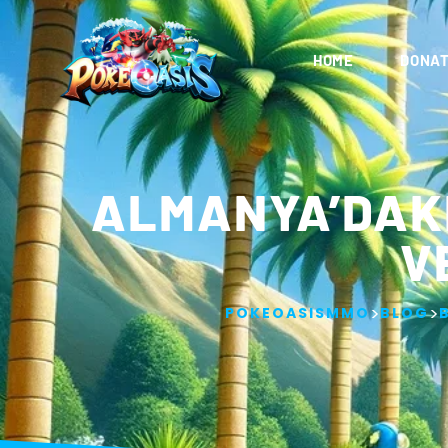
HOME
DONAT
ALMANYA’DAKI
V
>
>
POKEOASISMMO
BLOG