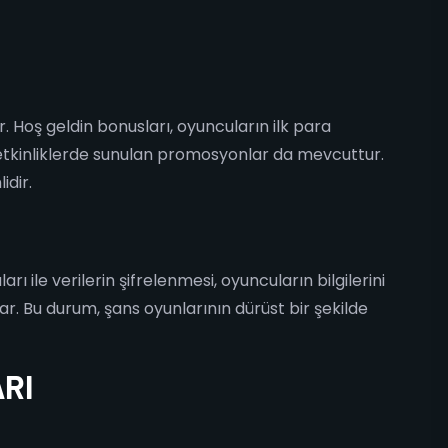
 Hoş geldin bonusları, oyuncuların ilk para
 etkinliklerde sunulan promosyonlar da mevcuttur.
idir.
rı ile verilerin şifrelenmesi, oyuncuların bilgilerini
ar. Bu durum, şans oyunlarının dürüst bir şekilde
RI