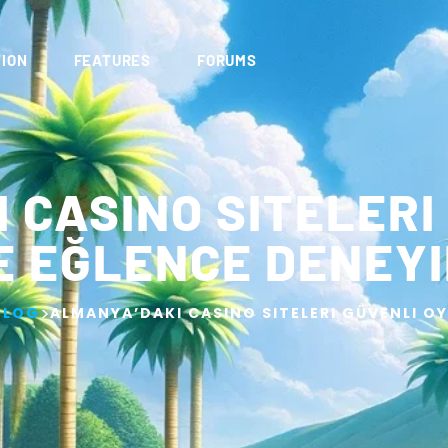
ION
FEATURES
FORUMS
 CASINO SITELERI
E EĞLENCE DENEYI
>
BLOG
ALMANYA’DAKI CASINO SITELERI GÜVENLI OY