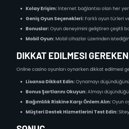
Kolay Erişim:
İnternet bağlantısı olan her 
Geniş Oyun Seçenekleri:
Farklı oyun türleri 
Bonuslar:
Oyun deneyimini geliştiren çeşitli
Mobil Oyun:
Mobil cihazlar üzerinden istediğ
DIKKAT EDILMESI GEREKE
Online casino oyunları oynarken dikkat edilmesi ge
Lisansa Dikkat Edin:
Oynamayı düşündüğünüz si
Bonus Şartlarını Okuyun:
Almayı düşündüğünü
Bağımlılık Riskine Karşı Önlem Alın:
Oyun oy
Müşteri Destek Hizmetlerini Test Edin:
Sitey
SONUÇ