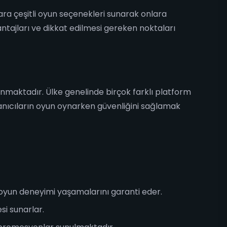
ara çeşitli oyun seçenekleri sunarak onlara
ntajları ve dikkat edilmesi gereken noktaları
nmaktadır. Ülke genelinde birçok farklı platform
ullanıcıların oyun oynarken güvenliğini sağlamak
ir oyun deneyimi yaşamalarını garanti eder.
si sunarlar.