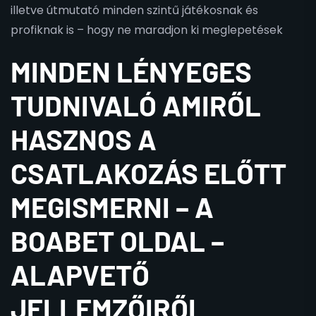
illetve útmutató minden szintű játékosnak és
profiknak is – hogy ne maradjon ki meglepetések
MINDEN LÉNYEGES
TUDNIVALÓ AMIRŐL
HASZNOS A
CSATLAKOZÁS ELŐTT
MEGISMERNI – A
BOABET OLDAL –
ALAPVETŐ
JELLEMZŐIRŐL