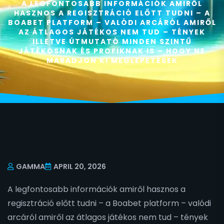
A LEGFONTOSABB INFORMÁCIÓK AMIRŐL
HASZNOS A REGISZTRÁCIÓ ELŐTT TUDNI – A
BOABET PLATFORM – VALÓDI ARCÁRÓL AMIRŐL
AZ ÁTLAGOS JÁTÉKOS NEM TUD – TÉNYEK
ILLETVE ÚTMUTATÓ MINDEN SZINTŰ
JÁTÉKOSNAK ÉS PROFIKNAK IS – HOGY NE
MARADJON KI MEGLEPETÉSEK
GAMMA
APRIL 20, 2026
A legfontosabb információk amiről hasznos a
regisztráció előtt tudni – a Boabet platform – valódi
arcáról amiről az átlagos játékos nem tud – tények