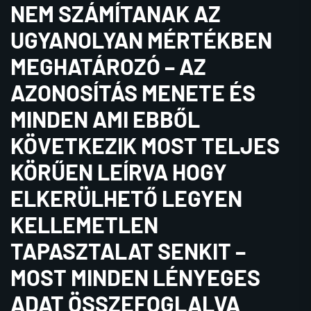
NEM SZÁMÍTANAK AZ
UGYANOLYAN MÉRTÉKBEN
MEGHATÁROZÓ – AZ
AZONOSÍTÁS MENETE ÉS
MINDEN AMI EBBŐL
KÖVETKEZIK MOST TELJES
KÖRŰEN LEÍRVA HOGY
ELKERÜLHETŐ LEGYEN
KELLEMETLEN
TAPASZTALAT SENKIT –
MOST MINDEN LÉNYEGES
ADAT ÖSSZEFOGLALVA