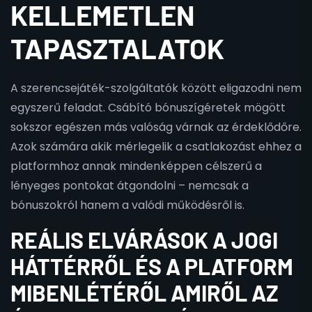
KELLEMETLEN
TAPASZTALATOK
A szerencsejáték-szolgáltatók között eligazodni nem
egyszerű feladat. Csábító bónuszígéretek mögött
sokszor egészen más valóság várnak az érdeklődőre.
Azok számára akik mérlegelik a csatlakozást ehhez a
platformhoz annak mindenképpen célszerű a
lényeges pontokat átgondolni – nemcsak a
bónuszokról hanem a valódi működésről is.
REÁLIS ELVÁRÁSOK A JOGI
HÁTTÉRRŐL ÉS A PLATFORM
MIBENLÉTÉRŐL AMIRŐL AZ