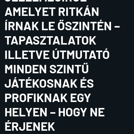
AMELYET RITKÁN
ÍRNAK LE ŐSZINTÉN –
TAPASZTALATOK
ILLETVE ÚTMUTATÓ
MINDEN SZINTŰ
JÁTÉKOSNAK ÉS
PROFIKNAK EGY
HELYEN – HOGY NE
ÉRJENEK