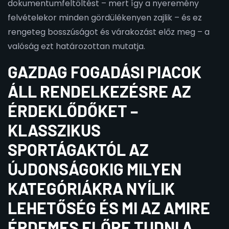
dokumentumfeltöltést – mert így a nyeremény
felvételekor minden gördülékenyen zajlik – és ez
rengeteg bosszúságot és várakozást előz meg – a
valóság ezt határozottan mutatja.
GAZDAG FOGADÁSI PIACOK
ÁLL RENDELKEZÉSRE AZ
ÉRDEKLŐDŐKET –
KLASSZIKUS
SPORTÁGAKTÓL AZ
ÚJDONSÁGOKIG MILYEN
KATEGÓRIÁKRA NYÍLIK
LEHETŐSÉG ÉS MI AZ AMIRE
ÉRDEMES ELŐRE TUDNI A