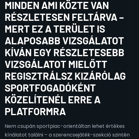
MINDEN AMI KÖZTE VAN
RÉSZLETESEN FELTÁRVA –
MERT EZ A TERÜLET IS
ALAPOSABB VIZSGÁLATOT
KÍVÁN EGY RÉSZLETESEBB
VIZSGÁLATOT MIELŐTT
REGISZTRÁLSZ KIZÁRÓLAG
SPORTFOGADÓKÉNT
KÖZELÍTENÉL ERRE A
PLATFORMRA
Nem csupán sportpiac-orientáltan lehet értékes
kínálatot találni – a szerencsejáték-szekció szintén