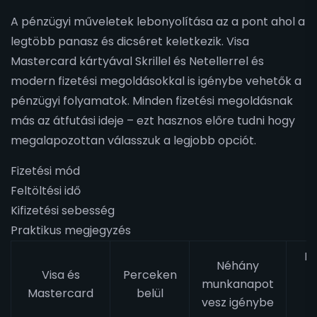
A pénzügyi műveletek lebonyolítása az a pont ahol a
legtöbb panasz és dicséret keletkezik. Visa
Mastercard kártyával Skrillel és Netellerrel és
modern fizetési megoldásokkal is igénybe vehetők a
pénzügyi folyamatok. Minden fizetési megoldásnak
más az átfutási ideje – ezt hasznos előre tudni hogy
megalapozottan válasszuk a legjobb opciót.
Fizetési mód
Feltöltési idő
Kifizetési sebesség
Praktikus megjegyzés
Be
Néhány
Visa és
Perceken
g
munkanapot
Mastercard
belül
vesz igénybe
k