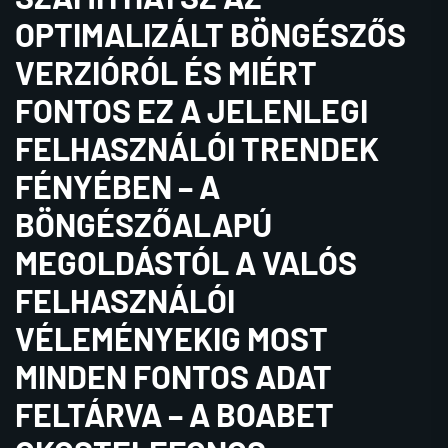
OPTIMALIZÁLT BÖNGÉSZŐS
VERZIÓRÓL ÉS MIÉRT
FONTOS EZ A JELENLEGI
FELHASZNÁLÓI TRENDEK
FÉNYÉBEN – A
BÖNGÉSZŐALAPÚ
MEGOLDÁSTÓL A VALÓS
FELHASZNÁLÓI
VÉLEMÉNYEKIG MOST
MINDEN FONTOS ADAT
FELTÁRVA – A BOABET