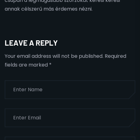
csupán a legmagasabb szorzókat keresi keresi
annak célszerű más érdemes nézni.
LEAVE A REPLY
Your email address will not be published.
Required
fields are marked
*