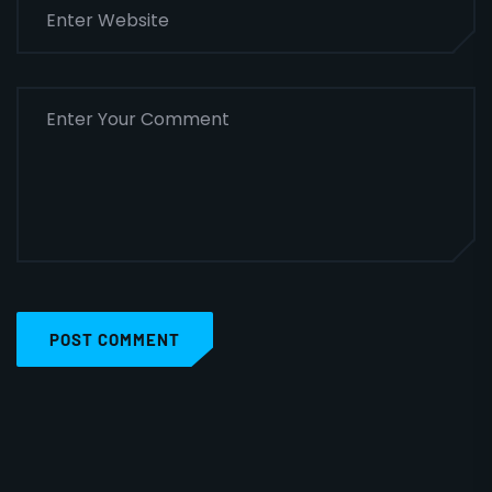
POST COMMENT