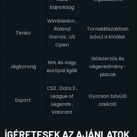
bajnokság
Wimbledon ,
Roland
Tornaidőszakban
Tenisz
Garros , US
bővül a kínálat
Open
Gólszerzős és
NHL és nagy
Jégkorong
végeredmény-
európai ligák
piacok
CS2 , Dota 2 ,
League of
Gyorsan bővülő
Esport
Legends ,
szekció
Valorant
ÍGÉRETESEK AZ AJÁNLATOK