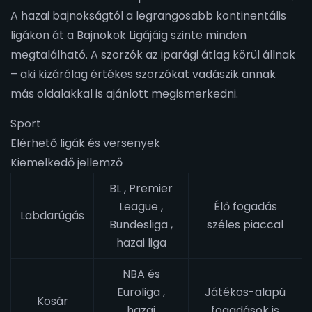
A hazai bajnokságtól a legrangosabb kontinentális
ligákon át a Bajnokok Ligájáig szinte minden
megtalálható. A szorzók az iparági átlag körül állnak
– aki kizárólag értékes szorzókat vadászik annak
más oldalakkal is ajánlott megismerkedni.
Sport
Elérhető ligák és versenyek
Kiemelkedő jellemző
BL , Premier
League ,
Élő fogadás
Labdarúgás
Bundesliga ,
széles piaccal
hazai liga
NBA és
Euroliga ,
Játékos-alapú
Kosár
hazai
fogadások is