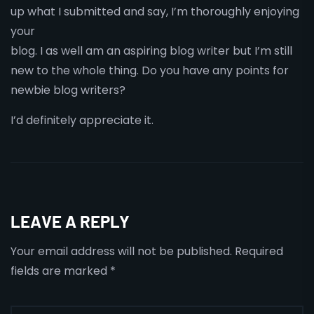
up what I submitted and say, I’m thoroughly enjoying
your
blog. I as well am an aspiring blog writer but I’m still
new to the whole thing. Do you have any points for
newbie blog writers?
I’d definitely appreciate it.
LEAVE A REPLY
Your email address will not be published.
Required
fields are marked
*