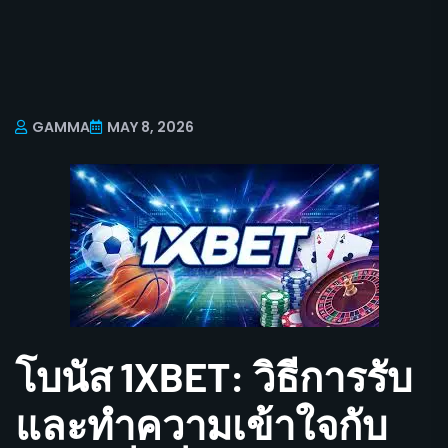
GAMMA
MAY 8, 2026
โบนัส 1XBET: วิธีการรับ
และทำความเข้าใจกับ