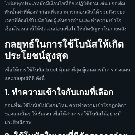
โบนัสทุกประเภทมักมีเงื่อนไขที่ต้องปฏิบัติตาม เช่น ยอดเดิม
พันขั้นต่ำที่ต้องทำก่อนที่จะสามารถถอนเงินได้ รวมถึงระยะ
เวลาที่ต้องใช้โบนัส โดยผู้เล่นควรอ่านและทำความเข้าใจ
เงื่อนไขเหล่านี้ให้ชัดเจนก่อนเพื่อไม่ให้เกิดปัญหาในภายหลัง
กลยุทธ์ในการใช้โบนัสให้เกิด
ประโยชน์สูงสุด
เพื่อให้การใช้โบนัส 1xbet คุ้มค่าที่สุด ผู้เล่นควรมีการวางแผน
และกลยุทธ์ที่ดี ดังนี้:
1. ทำความเข้าใจกับเกมที่เลือก
ก่อนที่จะใช้โบนัสไปยังเกมไหน ควรทำความเข้าใจกฎกติกา
ของเกมนั้นๆ ให้ชัดเจน เพื่อให้สามารถใช้โบนัสได้อย่างมี
ประสิทธิภาพ