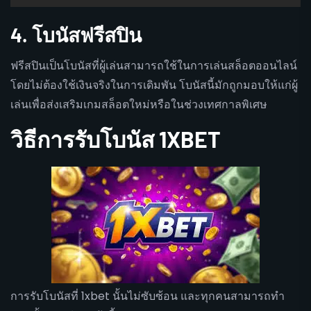
4. โบนัสฟรีสปิน
ฟรีสปินเป็นโบนัสที่ผู้เล่นสามารถใช้ในการเล่นสล็อตออนไลน์
โดยไม่ต้องใช้เงินจริงในการเดิมพัน โบนัสนี้มักถูกมอบให้แก่ผู้
เล่นเพื่อส่งเสริมเกมสล็อตใหม่หรือในช่วงเทศกาลพิเศษ
วิธีการรับโบนัส 1XBET
การรับโบนัสที่ 1xbet นั้นไม่ซับซ้อน และทุกคนสามารถทำ