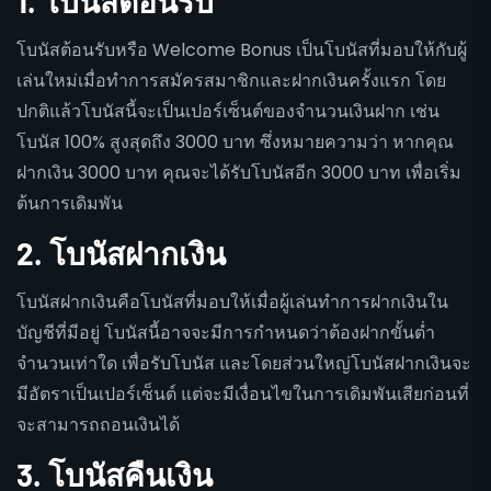
1. โบนัสต้อนรับ
โบนัสต้อนรับหรือ Welcome Bonus เป็นโบนัสที่มอบให้กับผู้
เล่นใหม่เมื่อทำการสมัครสมาชิกและฝากเงินครั้งแรก โดย
ปกติแล้วโบนัสนี้จะเป็นเปอร์เซ็นต์ของจำนวนเงินฝาก เช่น
โบนัส 100% สูงสุดถึง 3000 บาท ซึ่งหมายความว่า หากคุณ
ฝากเงิน 3000 บาท คุณจะได้รับโบนัสอีก 3000 บาท เพื่อเริ่ม
ต้นการเดิมพัน
2. โบนัสฝากเงิน
โบนัสฝากเงินคือโบนัสที่มอบให้เมื่อผู้เล่นทำการฝากเงินใน
บัญชีที่มีอยู่ โบนัสนี้อาจจะมีการกำหนดว่าต้องฝากขั้นต่ำ
จำนวนเท่าใด เพื่อรับโบนัส และโดยส่วนใหญ่โบนัสฝากเงินจะ
มีอัตราเป็นเปอร์เซ็นต์ แต่จะมีเงื่อนไขในการเดิมพันเสียก่อนที่
จะสามารถถอนเงินได้
3. โบนัสคืนเงิน