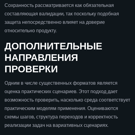
Сохранность рассматривается как обязательная
составляющая валидации, так поскольку подобная
защита непосредственно влияет на доверие
относительно продукту.
ДОПОЛНИТЕЛЬНЫЕ
НАПРАВЛЕНИЯ
ПРОВЕРКИ
Одним в числе существенных форматов является
оценка практических сценариев. Этот подход дает
возможность проверить, насколько среда соответствует
практическим моделям применения. Оцениваются
схемы шагов, структура переходов и корректность
реализации задач на вариативных сценариях.