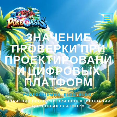
ЗНАЧЕНИЕ
ПРОВЕРКИ ПРИ
ПРОЕКТИРОВАНИ
И ЦИФРОВЫХ
ПЛАТФОРМ
>
>
>
POKEOASISMMO
BLOG
BLOG
ЗНАЧЕНИЕ ПРОВЕРКИ ПРИ ПРОЕКТИРОВАНИИ
ЦИФРОВЫХ ПЛАТФОРМ