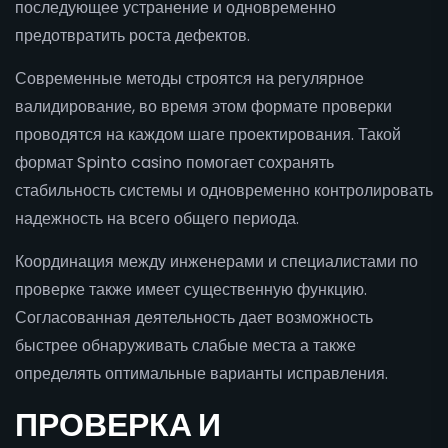
последующее устранение и одновременно
предотвратить роста дефектов.
Современные методы строятся на регулярное
валидирование, во время этом формате проверки
проводятся на каждом шаге проектирования. Такой
формат Spinto casino помогает сохранять
стабильность системы и одновременно контролировать
надежность на всего общего периода.
Координация между инженерами и специалистами по
проверке также имеет существенную функцию.
Согласованная деятельность дает возможность
быстрее обнаруживать слабые места а также
определять оптимальные варианты исправления.
ПРОВЕРКА И