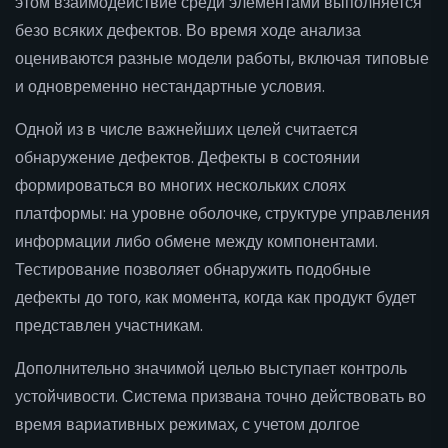
этом взаимодействие среди элементами выполняется
безо всяких дефектов. Во время ходе анализа
оцениваются разные модели работы, включая типовые
и одновременно нестандартные условия.
Одной из в числе важнейших целей считается
обнаружение дефектов. Дефекты в состоянии
формироваться во многих нескольких слоях
платформы: на уровне оболочке, структуре управления
информации либо обмене между компонентами.
Тестирование позволяет обнаружить подобные
дефекты до того, как момента, когда как продукт будет
представлен участникам.
Дополнительно значимой целью выступает контроль
устойчивости. Система призвана точно действовать во
время вариативных режимах, с учетом долгое