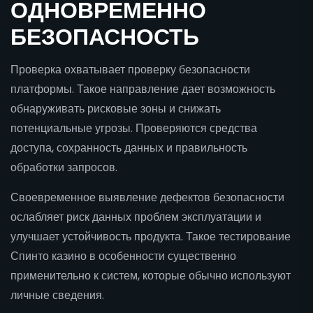
ОДНОВРЕМЕННО
БЕЗОПАСНОСТЬ
Проверка охватывает проверку безопасности
платформы. Такое направление дает возможность
обнаруживать рисковые зоны и снижать
потенциальные угрозы. Проверяются средства
доступа, сохранность данных и правильность
обработки запросов.
Своевременное выявление дефектов безопасности
ослабляет риск данных проблем эксплуатации и
улучшает устойчивость продукта. Такое тестирование
Спинто казино в особенности существенно
применительно к систем, которые обычно используют
личные сведения.