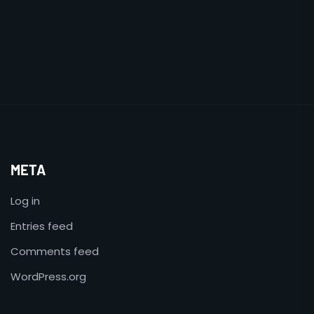
META
Log in
Entries feed
Comments feed
WordPress.org