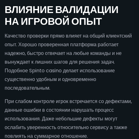
ВЛИЯНИЕ ВАЛИДАЦИИ
НА ИГРОВОЙ ОПЫТ
Качество проверки прямо влияет на общий клиентский
опыт. Хорошо проверенная платформа работает
надежно, быстро отвечает на любые команды и не
вынуждает к лишних шагов для решения задач.
Подобное Spinto casino делает использование
существенно удобным и одновременно
последовательным.
При слабом контроле игрок встречается со дефектами,
данные ошибки в состоянии нарушать процесс
использования. Даже небольшие дефекты могут
ослабить уверенность относительно сервису а также
повлиять на суммарное отношение.