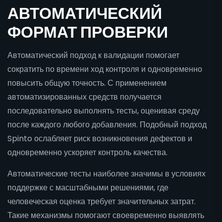
АВТОМАТИЧЕСКИЙ
ФОРМАТ ПРОВЕРКИ
Автоматический подход к валидации помогает
сократить по времени ход контроля и одновременно
повысить общую точность. С применением
автоматизированных средств получается
последовательно выполнять тесты, оценивая среду
после каждого любого добавления. Подобный подход
Spinto ослабляет риск возникновения дефектов и
одновременно ускоряет контроль качества.
Автоматические тесты наиболее значимы в условиях
поддержке с масштабными решениями, где
человеческая оценка требует значительных затрат.
Такие механизмы помогают своевременно выявлять