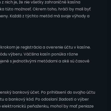
 nich je, že nie všetky zahraničné kasína
ka túto možnosť. Okrem toho, hráči by mali byť
eny. Každá z týchto metód má svoje výhody a
rokom je registrácia a overenie účtu v kasíne.
metódu výberu. Väčšina kasín ponúka rôzne
pojené s jednotlivými metódami a aké sú časové
ovenský bankový účet. Po prihlásení do svojho účtu
tu a bankový kód. Po odoslaní žiadosti o výber
re elektronickú peňaženku, mohol by mať peniaze