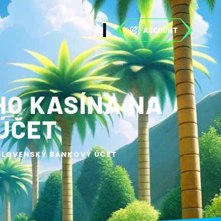
ACCOUNT
HO KASÍNA NA
ÚČET
 SLOVENSKÝ BANKOVÝ ÚČET