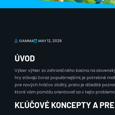
GAMMA
MAY 12, 2026
ÚVOD
Výber výhier zo zahraničného kasína na slovensk
hry stávajú čoraz populárnejšími, je potrebné ma
pre nových hráčov zložitý, preto je dôležité pozn
ktoré vám pomôžu orientovať sa v tejto problema
KĽÚČOVÉ KONCEPTY A PR