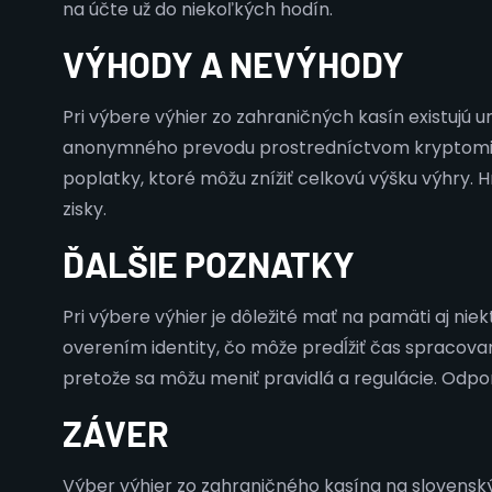
na účte už do niekoľkých hodín.
VÝHODY A NEVÝHODY
Pri výbere výhier zo zahraničných kasín existujú
anonymného prevodu prostredníctvom kryptomien
poplatky, ktoré môžu znížiť celkovú výšku výhry. H
zisky.
ĎALŠIE POZNATKY
Pri výbere výhier je dôležité mať na pamäti aj ni
overením identity, čo môže predĺžiť čas spracova
pretože sa môžu meniť pravidlá a regulácie. Odpo
ZÁVER
Výber výhier zo zahraničného kasína na slovens