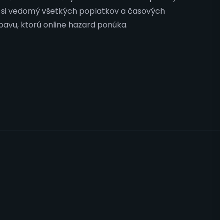
ť si vedomý všetkých poplatkov a časových
bavu, ktorú online hazard ponúka.