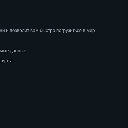
ни и позволит вам быстро погрузиться в мир
имые данные.
аунта.