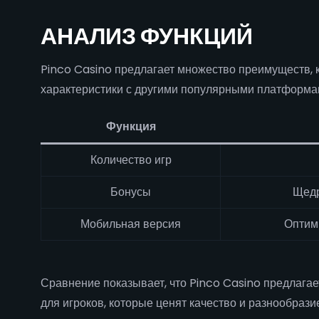
АНАЛИЗ ФУНКЦИЙ
Pinco Casino предлагает множество преимуществ, 
характеристики с другими популярными платформа
Функция
Количество игр
Бонусы
Щедр
Мобильная версия
Оптим
Сравнение показывает, что Pinco Casino предлага
для игроков, которые ценят качество и разнообрази