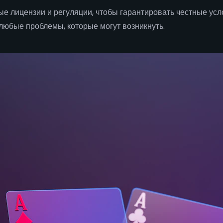
ые лицензии и регуляции, чтобы гарантировать честные усл
любые проблемы, которые могут возникнуть.