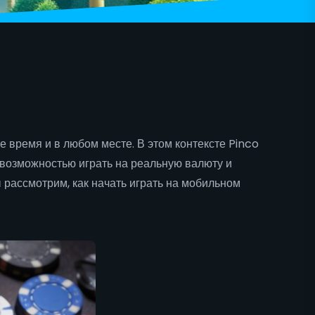
 время и в любом месте. В этом контексте Pinco
 возможностью играть на реальную валюту и
рассмотрим, как начать играть на мобильном